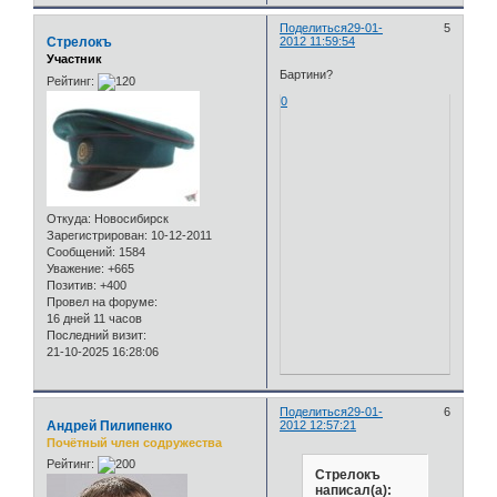
Поделиться
29-01-
5
Стрелокъ
2012 11:59:54
Участник
Бартини?
Рейтинг:
0
Откуда:
Новосибирск
Зарегистрирован
: 10-12-2011
Сообщений:
1584
Уважение:
+665
Позитив:
+400
Провел на форуме:
16 дней 11 часов
Последний визит:
21-10-2025 16:28:06
Поделиться
29-01-
6
Андрей Пилипенко
2012 12:57:21
Почётный член содружества
Рейтинг:
Стрелокъ
написал(а):