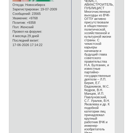
ЧЕКИСТ,
АВИАСТРОИТЕЛЬ,
Откуда:
Новосибирск
ПУБЛИЦИСТ
Зарегистрирован
: 19-07-2009
Многочисленные
Сообщений:
23565
выходцы из ВЧК-
Уважение:
+9768
ОГПУ активно
присутствовали
Позитив:
+9358
в общественно-
Пол:
Женский
политической,
Провел на форуме:
хозяйственной и
4 месяца 29 дней
культурной жизни
страны. С
Последний визит:
чекистской
17-06-2026 17:14:22
карьеры
начинали и
будущий глава
советского
правительства
Н.А. Булганин, и
известные
партийно-
государственные
деятели – Л.П.
Берия, Е.Г.
Евдокимов, М.С.
Кедров, В.Н.
Манцев, И.П.
Павлуновский,
С.Г. Уралов, В.Н.
Яковлева и др. К
подобной
категории лиц
принадлежал
крупный
работник ВЧК и
инженер-
изобретатель
Иван