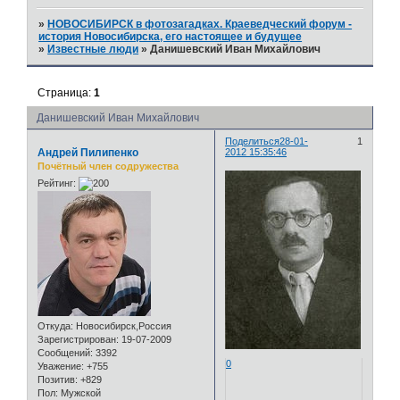
»
НОВОСИБИРСК в фотозагадках. Краеведческий форум -
история Новосибирска, его настоящее и будущее
»
Известные люди
»
Данишевский Иван Михайлович
Страница:
1
Данишевский Иван Михайлович
Поделиться
28-01-
1
Андрей Пилипенко
2012 15:35:46
Почётный член содружества
Рейтинг:
Откуда:
Новосибирск,Россия
Зарегистрирован
: 19-07-2009
Сообщений:
3392
0
Уважение:
+755
Позитив:
+829
Пол:
Мужской