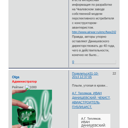
и есть интересная
информация по разработке
на Чкаловском заводе
собственной модели
перспективного истребителя
с конструктором-
авантюристом.
http://www.airwar.ru/enc/fww2/i220is.htm
Правда, авторы упорно
оставляют Данишевского
директорствовать до 40 года,
чего в действительности,
конечно не было...
0
Поделиться
31-10-
22
Olga
2013 12:37:05
Администратор
Плыли, утопая в крови...
Рейтинг:
А.Г. Тепляков. ИВАН
ДАНИШЕВСКИЙ: ЧЕКИСТ,
АВИАСТРОИТЕЛЬ,
ПУБЛИЦИСТ.
А.Г. Тепляков.
ИВАН
ДАНИШЕВСКИЙ: