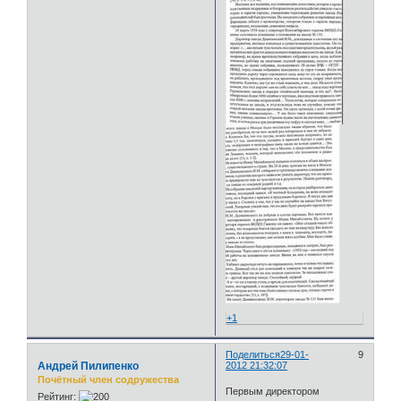
+1
Поделиться
29-01-
9
Андрей Пилипенко
2012 21:32:07
Почётный член содружества
Первым директором
Рейтинг: