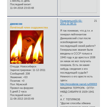
1 месяц 21 день
Последний визит:
11-04-2018 23:03:48
Поделиться
31-01-
21
джексон
2012 11:38:21
Почётный член содружества
Я так понимаю, что д.т.н. и
генерал-лейтенантом
Данишевский стал после
освобождения при
последующей своей работе?
Генеральские звания были
введены в СССР только в
1940 году и до ареста в 1938
он никак не мог получить
генерала. Есть ли какие-
Откуда:
Новосибирск
нибудь сведения о его
Зарегистрирован
: 11-12-2011
последующей судьбе?
Сообщений:
208
Немного о его аресте есть
Уважение:
+53
здесь:
Позитив:
+0
http://providenie.narod.ru/0000362.html
Пол:
Мужской
Провел на форуме:
МАШИНА ТЕРРОРА · ОГПУ-
5 дней 2 часа
НКВД СИБИРИ В 1929-1941
Последний визит:
гг. ·
11-06-2013 18:03:49
А. Г. ТЕПЛЯКОВ
"Другие способы обмана