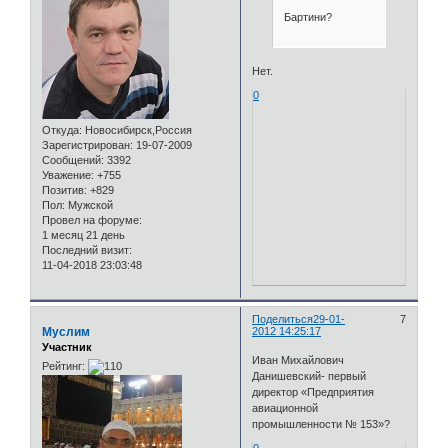
Бартини?
Нет.
0
Откуда:
Новосибирск,Россия
Зарегистрирован
: 19-07-2009
Сообщений:
3392
Уважение:
+755
Позитив:
+829
Пол:
Мужской
Провел на форуме:
1 месяц 21 день
Последний визит:
11-04-2018 23:03:48
Поделиться
29-01-
7
Муслим
2012 14:25:17
Участник
Иван Михайлович
Рейтинг:
Данишевский- первый
директор «Предприятия
авиационной
промышленности № 153»?