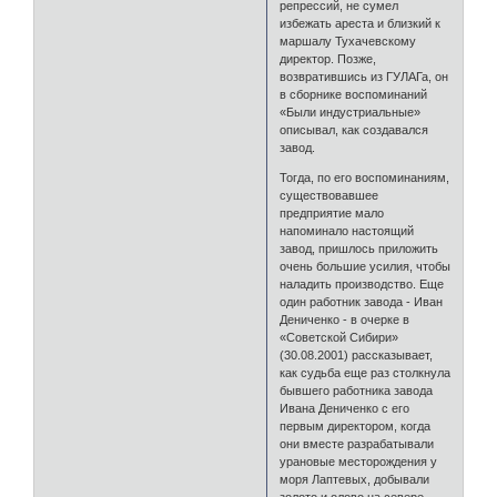
репрессий, не сумел
избежать ареста и близкий к
маршалу Тухачевскому
директор. Позже,
возвратившись из ГУЛАГа, он
в сборнике воспоминаний
«Были индустриальные»
описывал, как создавался
завод.
Тогда, по его воспоминаниям,
существовавшее
предприятие мало
напоминало настоящий
завод, пришлось приложить
очень большие усилия, чтобы
наладить производство. Еще
один работник завода - Иван
Дениченко - в очерке в
«Советской Сибири»
(30.08.2001) рассказывает,
как судьба еще раз столкнула
бывшего работника завода
Ивана Дениченко с его
первым директором, когда
они вместе разрабатывали
урановые месторождения у
моря Лаптевых, добывали