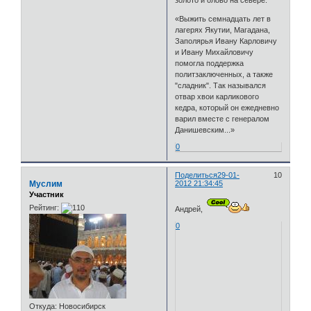
золото и олово на севере.
«Выжить семнадцать лет в
лагерях Якутии, Магадана,
Заполярья Ивану Карловичу
и Ивану Михайловичу
помогла поддержка
политзаключенных, а также
"сладник". Так назывался
отвар хвои карликового
кедра, который он ежедневно
варил вместе с генералом
Данишевским...»
0
Поделиться
29-01-
10
Муслим
2012 21:34:45
Участник
Рейтинг:
Андрей,
0
Откуда:
Новосибирск