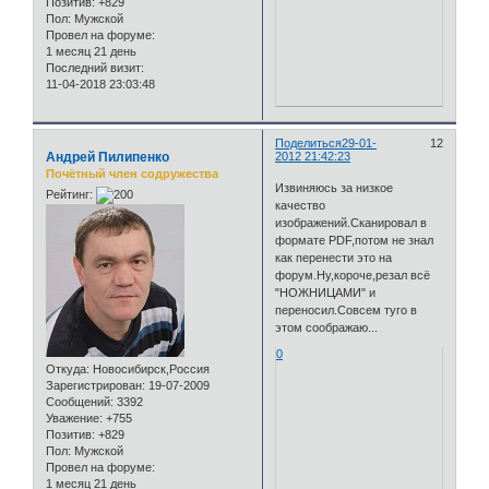
Позитив:
+829
Пол:
Мужской
Провел на форуме:
1 месяц 21 день
Последний визит:
11-04-2018 23:03:48
Поделиться
29-01-
12
Андрей Пилипенко
2012 21:42:23
Почётный член содружества
Извиняюсь за низкое
Рейтинг:
качество
изображений.Сканировал в
формате PDF,потом не знал
как перенести это на
форум.Ну,короче,резал всё
"НОЖНИЦАМИ" и
переносил.Совсем туго в
этом соображаю...
0
Откуда:
Новосибирск,Россия
Зарегистрирован
: 19-07-2009
Сообщений:
3392
Уважение:
+755
Позитив:
+829
Пол:
Мужской
Провел на форуме:
1 месяц 21 день