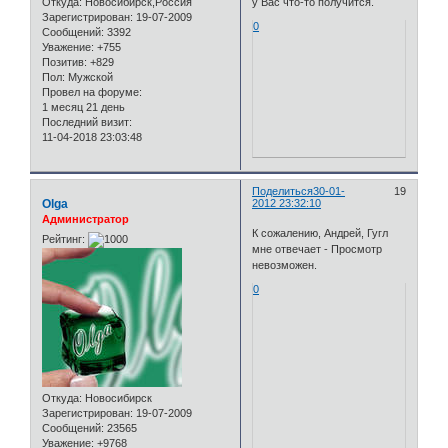
Откуда:
Новосибирск,Россия
у Вас что-то получится.
Зарегистрирован
: 19-07-2009
0
Сообщений:
3392
Уважение:
+755
Позитив:
+829
Пол:
Мужской
Провел на форуме:
1 месяц 21 день
Последний визит:
11-04-2018 23:03:48
Поделиться
30-01-
19
Olga
2012 23:32:10
Администратор
К сожалению, Андрей, Гугл
Рейтинг:
мне отвечает - Просмотр
невозможен.
0
Откуда:
Новосибирск
Зарегистрирован
: 19-07-2009
Сообщений:
23565
Уважение:
+9768