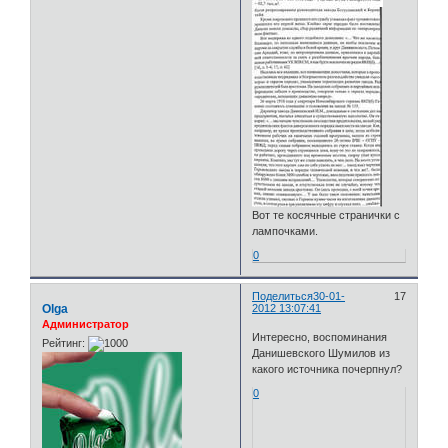
Вот те косячные странички с
лампочками.
0
Поделиться
30-01-
17
Olga
2012 13:07:41
Администратор
Интересно, воспоминания
Рейтинг:
Данишевского Шумилов из
какого источника почерпнул?
0