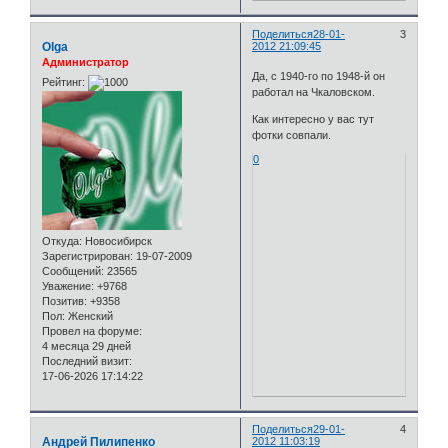
Поделиться
28-01-
3
Olga
2012 21:09:45
Администратор
Да, с 1940-го по 1948-й он
Рейтинг:
работал на Чкаловском.
Как интересно у вас тут
фотки совпали.
0
Откуда:
Новосибирск
Зарегистрирован
: 19-07-2009
Сообщений:
23565
Уважение:
+9768
Позитив:
+9358
Пол:
Женский
Провел на форуме:
4 месяца 29 дней
Последний визит:
17-06-2026 17:14:22
Поделиться
29-01-
4
Андрей Пилипенко
2012 11:03:19