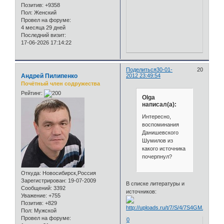
Позитив:
+9358
Пол:
Женский
Провел на форуме:
4 месяца 29 дней
Последний визит:
17-06-2026 17:14:22
Поделиться
30-01-
20
Андрей Пилипенко
2012 23:49:54
Почётный член содружества
Рейтинг:
Olga
написал(а):
Интересно,
воспоминания
Данишевского
Шумилов из
какого источника
почерпнул?
Откуда:
Новосибирск,Россия
Зарегистрирован
: 19-07-2009
В списке литературы и
Сообщений:
3392
источников:
Уважение:
+755
Позитив:
+829
Пол:
Мужской
Провел на форуме:
0