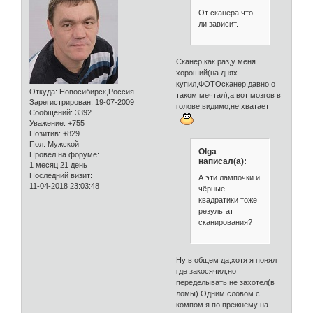
От сканера что
ли зависит.
Сканер,как раз,у меня
хороший(на днях
купил,ФОТОсканер,давно о
Откуда:
Новосибирск,Россия
таком мечтал),а вот мозгов в
Зарегистрирован
: 19-07-2009
голове,видимо,не хватает
Сообщений:
3392
Уважение:
+755
Позитив:
+829
Пол:
Мужской
Olga
Провел на форуме:
написал(а):
1 месяц 21 день
Последний визит:
А эти лампочки и
11-04-2018 23:03:48
чёрные
квадратики тоже
результат
сканирования?
Ну в общем да,хотя я понял
где закосячил,но
переделывать не захотел(в
ломы).Одним словом с
компом я по прежнему на