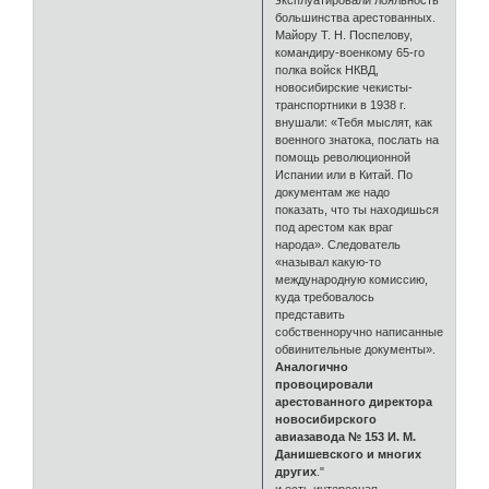
эксплуатировали лояльность
большинства арестованных.
Майору Т. Н. Поспелову,
командиру-военкому 65-го
полка войск НКВД,
новосибирские чекисты-
транспортники в 1938 г.
внушали: «Тебя мыслят, как
военного знатока, послать на
помощь революционной
Испании или в Китай. По
документам же надо
показать, что ты находишься
под арестом как враг
народа». Следователь
«называл какую-то
международную комиссию,
куда требовалось
представить
собственноручно написанные
обвинительные документы».
Аналогично
провоцировали
арестованного директора
новосибирского
авиазавода № 153 И. М.
Данишевского и многих
других
."