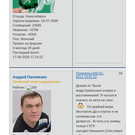
Откуда:
Новосибирск
Зарегистрирован
: 19-07-2009
Сообщений:
23565
Уважение:
+9768
Позитив:
+9358
Пол:
Женский
Провел на форуме:
4 месяца 29 дней
Последний визит:
17-06-2026 17:14:22
Поделиться
30-01-
18
Андрей Пилипенко
2012 13:51:22
Почётный член содружества
Думаю из "Были
Рейтинг:
индустриальные:очерки и
воспоминания".Я пытался
скачать из нета-не смог.
По крайней мере
бесплатно.Да и платно я не
понимаю,как это
делается...Кстати,эту книжку
только ГУГЛ
находит.Напишите,Оля,пожалуйста,е