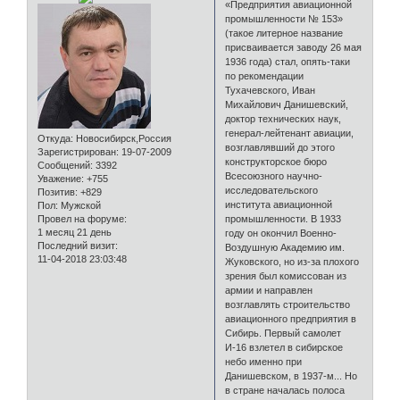
«Предприятия авиационной
промышленности № 153»
(такое литерное название
присваивается заводу 26 мая
1936 года) стал, опять-таки
по рекомендации
Тухачевского, Иван
Михайлович Данишевский,
доктор технических наук,
генерал-лейтенант авиации,
Откуда:
Новосибирск,Россия
возглавлявший до этого
Зарегистрирован
: 19-07-2009
конструкторское бюро
Сообщений:
3392
Всесоюзного научно-
Уважение:
+755
исследовательского
Позитив:
+829
института авиационной
Пол:
Мужской
Провел на форуме:
промышленности. В 1933
1 месяц 21 день
году он окончил Военно-
Последний визит:
Воздушную Академию им.
11-04-2018 23:03:48
Жуковского, но из-за плохого
зрения был комиссован из
армии и направлен
возглавлять строительство
авиационного предприятия в
Сибирь. Первый самолет
И-16 взлетел в сибирское
небо именно при
Данишевском, в 1937-м... Но
в стране началась полоса