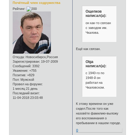
Почётный член содружества
Рейтинг:
Ощепков
написал(а):
он как-то связан
с заводом им.
Чкалова.
Ещё как связан.
Откуда:
Новосибирск,Россия
Olga
Зарегистрирован
: 19-07-2009
написал(а):
Сообщений:
3392
Уважение:
+755
с 1940-го по
Позитив:
+829
1948-й он
Пол:
Мужской
работал на
Провел на форуме:
Чкаловском.
1 месяц 21 день
Последний визит:
11-04-2018 23:03:48
К этому времени он уже
сидел.После того как
назовёте фамилию-выложу
его воспоминания о
пребывании в нашем городе.
0