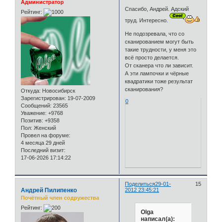
Администратор
Спасибо, Андрей. Адский
Рейтинг:
труд. Интересно.
Не подозревала, что со
сканированием могут быть
такие трудности, у меня это
всё просто делается.
От сканера что ли зависит.
А эти лампочки и чёрные
квадратики тоже результат
сканирования?
Откуда:
Новосибирск
Зарегистрирован
: 19-07-2009
0
Сообщений:
23565
Уважение:
+9768
Позитив:
+9358
Пол:
Женский
Провел на форуме:
4 месяца 29 дней
Последний визит:
17-06-2026 17:14:22
Поделиться
29-01-
15
Андрей Пилипенко
2012 23:45:21
Почётный член содружества
Рейтинг:
Olga
написал(а):