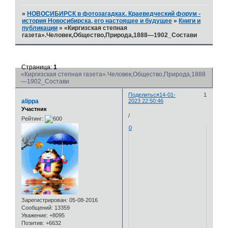
»
НОВОСИБИРСК в фотозагадках. Краеведческий форум -
история Новосибирска, его настоящее и будущее
»
Книги и
публикации
»
«Киргизская степная
газета».Человек,Общество,Природа,1888—1902_Состави
Страница:
1
«Киргизская степная газета».Человек,Общество,Природа,1888
—1902_Состави
Поделиться
14-01-
1
alippa
2023 22:50:46
Участник
/
Рейтинг:
0
Зарегистрирован
: 05-08-2016
Сообщений:
13359
Уважение:
+8095
Позитив:
+6632