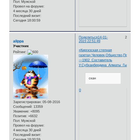
Пол:
Мужской
Провел на форуме:
4 месяца 30 дней
Последний визит:
Сегодня 18:00:59
Поделиться
14-01-
2
alippa
2023 22:51:49
Участник
«Киргизская степная
Рейтинг:
газета».Человек,Общество,Природа,1
—1902_Составитель
У.Субханбердина_Алматы_Гылым_199
скан
0
Зарегистрирован
: 05-08-2016
Сообщений:
13359
Уважение:
+8095
Позитив:
+6632
Пол:
Мужской
Провел на форуме:
4 месяца 30 дней
Последний визит:
Сегодня 18:00:59