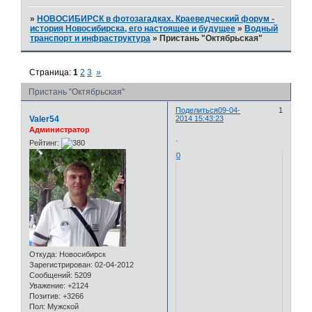
»
НОВОСИБИРСК в фотозагадках. Краеведческий форум -
история Новосибирска, его настоящее и будущее
»
Водный
транспорт и инфраструктура
»
Пристань "Октябрьская"
Страница:
1
2
3
»
Пристань "Октябрьская"
Поделиться
09-04-
1
Valer54
2014 15:43:23
Администратор
.
Рейтинг:
0
Откуда:
Новосибирск
Зарегистрирован
: 02-04-2012
Сообщений:
5209
Уважение:
+2124
Позитив:
+3266
Пол:
Мужской