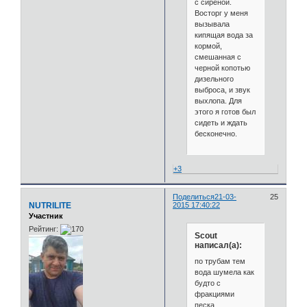
с сиреной.
Восторг у меня
вызывала
кипящая вода за
кормой,
смешанная с
черной копотью
дизельного
выброса, и звук
выхлопа. Для
этого я готов был
сидеть и ждать
бесконечно.
+3
Поделиться
21-03-
25
NUTRILITE
2015 17:40:22
Участник
Рейтинг:
Scout
написал(а):
по трубам тем
вода шумела как
будто с
фракциями
песка.