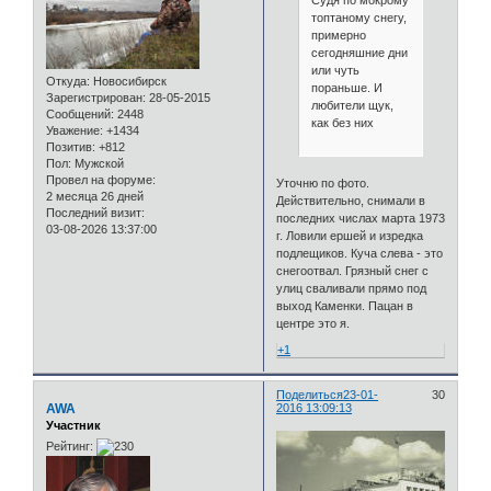
Судя по мокрому
топтаному снегу,
примерно
сегодняшние дни
или чуть
Откуда:
Новосибирск
пораньше. И
Зарегистрирован
: 28-05-2015
любители щук,
Сообщений:
2448
как без них
Уважение:
+1434
Позитив:
+812
Пол:
Мужской
Провел на форуме:
Уточню по фото.
2 месяца 26 дней
Действительно, снимали в
Последний визит:
последних числах марта 1973
03-08-2026 13:37:00
г. Ловили ершей и изредка
подлещиков. Куча слева - это
снегоотвал. Грязный снег с
улиц сваливали прямо под
выход Каменки. Пацан в
центре это я.
+1
Поделиться
23-01-
30
AWA
2016 13:09:13
Участник
Рейтинг: