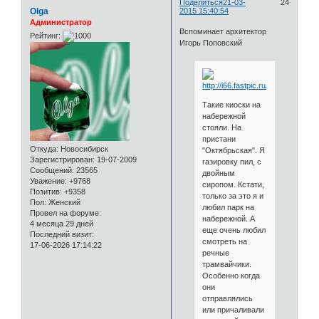
Поделиться
21-03-
24
Olga
2015 15:40:54
Администратор
Вспоминает архитектор
Рейтинг:
Игорь Поповский
Такие киоски на
набережной
стояли. На
пристани
Откуда:
Новосибирск
"Октябрьская". Я
Зарегистрирован
: 19-07-2009
газировку пил, с
Сообщений:
23565
двойным
Уважение:
+9768
сиропом. Кстати,
Позитив:
+9358
только за это я и
Пол:
Женский
любил парк на
Провел на форуме:
набережной. А
4 месяца 29 дней
еще очень любил
Последний визит:
смотреть на
17-06-2026 17:14:22
речные
трамвайчики.
Особенно когда
они
отправлялись
или причаливали