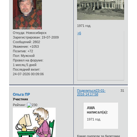
1971 год.
Откуда:
Новосибирск
+6
Зарегистрирован
: 19-07-2009
Сообщений:
2802
Уважение:
+1053
Позитив:
+72
Пол:
Мужской
Провел на форуме:
1 месяц 5 дней
Последний визит:
24-07-2026 00:09:06
Поделиться
23-01-
31
Ольга ПР
2016 14:17:58
Участник
Рейтинг:
AWA
написал(а):
1971 год.
Какие очереди за билетами