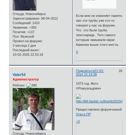
Откуда:
Новосибирск
Если мне не изменяет память
Зарегистрирован
: 08-04-2012
про эти трубы уже кто-то
Сообщений:
1410
говорил у нас на форуме.
Уважение:
+355
Что это были трубы
Позитив:
+137
земснаряда . Того самого
Пол:
Мужской
которым замывали овраг
Провел на форуме:
Каменки выше этого места.
2 месяца 2 дня
Последний визит:
0
10-02-2026 22:53:18
Поделиться
21-03-
26
Valer54
2015 21:14:39
Администратор
1973 год. Фото
Рейтинг:
©Ромуальдович
Предоставлено форумчанкой
Ольга ПР
+2
Откуда:
Новосибирск