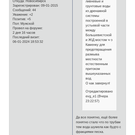
Откуда:
Новосибирск
ливневые и
Зарегистрирован
: 09-01-2015
грунтовые воды
Сообщений:
44
из дренажной
Уважение:
+2
системы
Позитив:
+5
построенной в
Пол:
Мужской
устьевой части
Провел на форуме:
между
2 дня 16 часов
Большевистской
Последний визит:
и Ж\Д мостом ч-з
06-01-2024 18:53:32
Каменку для
предотвращения
размыва
местности
естественным
притоком
вышеуказанных
вод.
О как завернул!
Отредактировано
evg_e1 (Вчера
23:22:57)
Да все понятно, ещё более
понятно стало что по трубам
тем вода шумела как будто с
фракциями песка.