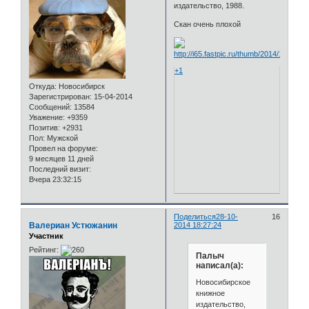
издательство, 1988.
Скан очень плохой
+1
Откуда:
Новосибирск
Зарегистрирован
: 15-04-2014
Сообщений:
13584
Уважение:
+9359
Позитив:
+2931
Пол:
Мужской
Провел на форуме:
9 месяцев 11 дней
Последний визит:
Вчера 23:32:15
Поделиться
28-10-
16
Валериан Устюжанин
2014 18:27:24
Участник
Рейтинг:
Палыч
написал(а):
Новосибирское
книжное
издательство,