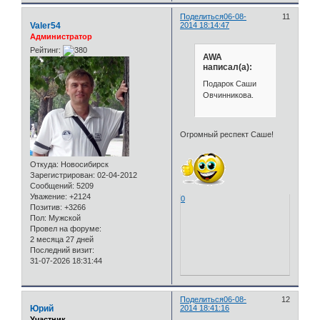
Поделиться
06-08-
11
Valer54
2014 18:14:47
Администратор
Рейтинг:
AWA
написал(а):
Подарок Саши
Овчинникова.
Огромный респект Саше!
Откуда:
Новосибирск
Зарегистрирован
: 02-04-2012
Сообщений:
5209
Уважение:
+2124
0
Позитив:
+3266
Пол:
Мужской
Провел на форуме:
2 месяца 27 дней
Последний визит:
31-07-2026 18:31:44
Поделиться
06-08-
12
Юрий
2014 18:41:16
Участник