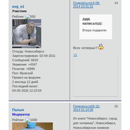
Поделиться
14-08-
14
evg_e1
2014 23:31:31
Участник
Рейтинг:
AWA
написал(а):
Вчера подарили.
Всех четверых?
Откуда:
Новосибирск
+1
Зарегистрирован
: 02-04-2011
Сообщений:
6633
Уважение:
+4347
Позитив:
+6995
Пол:
Мужской
Провел на форуме:
2 месяца 12 дней
Последний визит:
04-05-2026 12:23:54
Поделиться
28-10-
15
Палыч
2014 01:14:36
Модератор
Из книги "Новосибирск: город
Рейтинг:
для человека", Новосибирск,
Новосибирское книжное