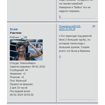
на свалке кораблей.
Наверное и "Бийск" его не
надолго пережил.
0
Поделиться
20-03-
20
Scout
2015 21:54:14
Участник
п.9 в переходе под дорогой
Рейтинг:
бвло 2 большие трубы, по
которым текла вода с
большим шумом. Скорее
всего это была р.Каменка
0
Откуда:
Новосибирск
Зарегистрирован
: 09-01-2015
Сообщений:
44
Уважение:
+2
Позитив:
+5
Пол:
Мужской
Провел на форуме:
2 дня 16 часов
Последний визит:
06-01-2024 18:53:32