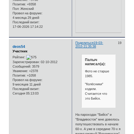
Позитив:
+9358
Пол:
Женский
Провел на форуме:
4 месяца 29 дней
Последний визит:
17-06-2026 17:14:22
Поделиться
19-03-
19
deos54
2015 21:35:38
Участник
Рейтинг:
Палыч
Зарегистрирован
: 02-10-2012
написал(а):
Сообщений:
3579
Уважение:
+2378
Фото не старше
Позитив:
+1058
1985.
Провел на форуме:
"Колёсники"
9 месяцев 11 дней
ходили.
Последний визит:
Сегодня 05:13:03
Считается что
это Бийск.
На пароходах "Бийск" и
"Владивосток" мне довелось
попутешествовать в начале
60-х. А уже в середине 70-х я
видел ржавый "Владивосток"