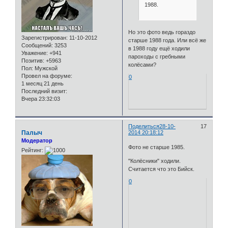
1988.
Но это фото ведь гораздо
Зарегистрирован
: 11-10-2012
старше 1988 года. Или всё же
Сообщений:
3253
в 1988 году ещё ходили
Уважение:
+941
пароходы с гребными
Позитив:
+5963
колёсами?
Пол:
Мужской
Провел на форуме:
0
1 месяц 21 день
Последний визит:
Вчера 23:32:03
Поделиться
28-10-
17
Палыч
2014 20:18:12
Модератор
Фото не старше 1985.
Рейтинг:
"Колёсники" ходили.
Считается что это Бийск.
0