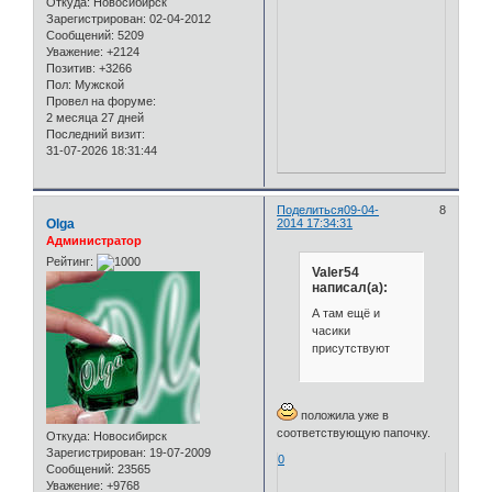
Откуда:
Новосибирск
Зарегистрирован
: 02-04-2012
Сообщений:
5209
Уважение:
+2124
Позитив:
+3266
Пол:
Мужской
Провел на форуме:
2 месяца 27 дней
Последний визит:
31-07-2026 18:31:44
Поделиться
09-04-
8
Olga
2014 17:34:31
Администратор
Рейтинг:
Valer54
написал(а):
А там ещё и
часики
присутствуют
положила уже в
соответствующую папочку.
Откуда:
Новосибирск
Зарегистрирован
: 19-07-2009
0
Сообщений:
23565
Уважение:
+9768