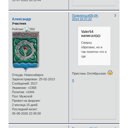
31-07-2026 18:31:44
Поделиться
09-04-
3
Александр
2014 16:37:22
Участник
Рейтинг:
Valer54
написал(а):
Сверху
обрезано, но и
так понятно что и
где
Пристань Октябрьская.
Откуда:
Новосибирск
Зарегистрирован
: 25-02-2013
0
Сообщений:
2517
Уважение:
+2368
Позитив:
+2444
Пол:
Мужской
Провел на форуме:
2 месяца 15 дней
Последний визит:
05-08-2026 22:45:00