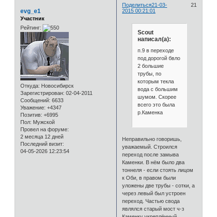
Поделиться
21-03-
21
evg_e1
2015 00:21:01
Участник
Рейтинг:
Scout
написал(а):
п.9 в переходе
под дорогой бвло
2 большие
трубы, по
которым текла
Откуда:
Новосибирск
вода с большим
Зарегистрирован
: 02-04-2011
шумом. Скорее
Сообщений:
6633
всего это была
Уважение:
+4347
р.Каменка
Позитив:
+6995
Пол:
Мужской
Провел на форуме:
2 месяца 12 дней
Неправильно говоришь,
Последний визит:
уважаемый. Строился
04-05-2026 12:23:54
переход после замыва
Каменки. В нём было два
тоннеля - если стоять лицом
к Оби, в правом были
уложены две трубы - сотки, а
через левый был устроен
переход. Частью свода
являлся старый мост ч-з
Каменку укреплённый