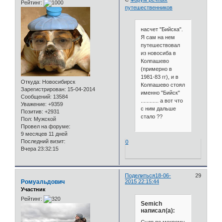
Рейтинг:
путешественников
насчет "Бийска".
Я сам на нем
путешествовал
из новосиба в
Колпашево
(примерно в
1981-83 гг), и в
Откуда:
Новосибирск
Колпашево стоял
Зарегистрирован
: 15-04-2014
именно "Бийск"
Сообщений:
13584
............ а вот что
Уважение:
+9359
с ним дальше
Позитив:
+2931
стало ??
Пол:
Мужской
Провел на форуме:
9 месяцев 11 дней
Последний визит:
0
Вчера 23:32:15
Поделиться
18-06-
29
Ромуальдович
2015 22:15:44
Участник
Рейтинг:
Semich
написал(а):