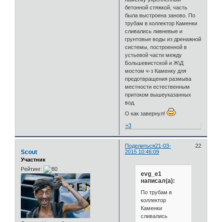
бетонной стяжкой, часть
была выстроена заново. По
трубам в коллектор Каменки
сливались ливневые и
грунтовые воды из дренажной
системы, построенной в
устьевой части между
Большевистской и Ж\Д
мостом ч-з Каменку для
предотвращения размыва
местности естественным
притоком вышеуказанных
вод.
О как завернул!
+3
Поделиться
21-03-
22
Scout
2015 10:46:09
Участник
Рейтинг:
evg_e1
написал(а):
По трубам в
коллектор
Каменки
сливались