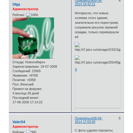
Поделиться
09-04-
4
Olga
2014 16:42:21
Администратор
Интересно, что новые
Рейтинг:
хозяева этого здания,
значительно его перестроив,
сохранили рисунок прежней
оградки, только перевернули
её
Откуда:
Новосибирск
Зарегистрирован
: 19-07-2009
0
Сообщений:
23565
Уважение:
+9768
Позитив:
+9358
Пол:
Женский
Провел на форуме:
4 месяца 29 дней
Последний визит:
17-06-2026 17:14:22
Поделиться
09-04-
5
Valer54
2014 17:03:45
Администратор
С фото удалял портреты,
Рейтинг: