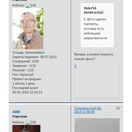
Рейтинг:
Valer54
написал(а):
С фото удалял
портреты,
поэтому есть
небольшие
шероховатости
Откуда:
Новосибирск
Валера, а можно показать
Зарегистрирован
: 08-07-2012
полное фото?
Сообщений:
1258
Уважение:
+133
0
Позитив:
+123
Пол:
Мужской
Провел на форуме:
1 месяц 1 день
Последний визит:
30-01-2022 22:24:14
Поделиться
14-08-
13
AWA
2014 17:45:40
Участник
Рейтинг: