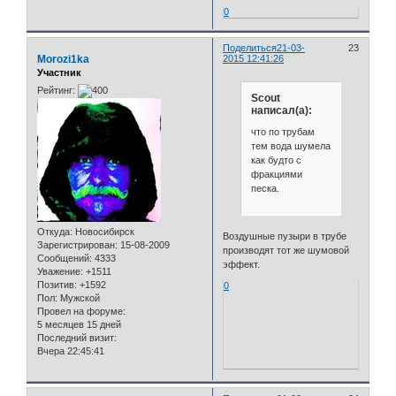
0
Поделиться
21-03-
23
Morozi1ka
2015 12:41:26
Участник
Рейтинг:
Scout
написал(а):
что по трубам
тем вода шумела
как будто с
фракциями
песка.
Откуда:
Новосибирск
Воздушные пузыри в трубе
Зарегистрирован
: 15-08-2009
производят тот же шумовой
Сообщений:
4333
эффект.
Уважение:
+1511
Позитив:
+1592
0
Пол:
Мужской
Провел на форуме:
5 месяцев 15 дней
Последний визит:
Вчера 22:45:41