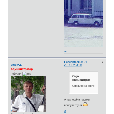
+4
Поделиться
09-04-
7
Valer54
2014 17:33:09
Администратор
Рейтинг:
Olga
написал(а):
Спасибо за фото
А там ещё и часики
присутствуют
0