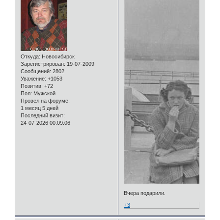
Откуда:
Новосибирск
Зарегистрирован
: 19-07-2009
Сообщений:
2802
Уважение:
+1053
Позитив:
+72
Пол:
Мужской
Провел на форуме:
1 месяц 5 дней
Последний визит:
24-07-2026 00:09:06
Вчера подарили.
+3