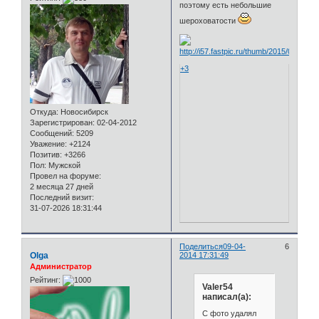
поэтому есть небольшие
шероховатости
+3
Откуда:
Новосибирск
Зарегистрирован
: 02-04-2012
Сообщений:
5209
Уважение:
+2124
Позитив:
+3266
Пол:
Мужской
Провел на форуме:
2 месяца 27 дней
Последний визит:
31-07-2026 18:31:44
Поделиться
09-04-
6
Olga
2014 17:31:49
Администратор
Рейтинг:
Valer54
написал(а):
С фото удалял