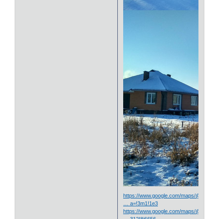
https://www.google.com/maps/@54.872
… a=!3m1!1e3
https://www.google.com/maps/@54.872
… 312!8i6656