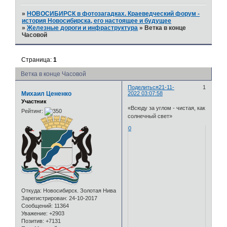
»
НОВОСИБИРСК в фотозагадках. Краеведческий форум -
история Новосибирска, его настоящее и будущее
»
Железные дороги и инфраструктура
»
Ветка в конце
Часовой
Страница:
1
Ветка в конце Часовой
Поделиться
21-11-
1
Михаил Цененко
2022 03:07:58
Участник
«Всюду за углом - чистая, как
Рейтинг:
солнечный свет»
0
Откуда:
Новосибирск. Золотая Нива
Зарегистрирован
: 24-10-2017
Сообщений:
11364
Уважение:
+2903
Позитив:
+7131