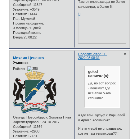
Зарегистрирован
: 08-03-2011
Там от оловозавода не более
Сообщений:
11347
километра, а более 6.
Уважение:
+3549
0
Позитив:
+4414
Пол:
Мужской
Провел на форуме:
3 месяца 30 дней
Последний визит:
Вчера 23:08:22
Поделиться
22-11-
8
Михаил Цененко
2022 03:08:31
Участник
Рейтинг:
golod
написал(а):
Да, но вот вопрос
- почему? Где
всё-таки была
станция?
а где там Гурзуф с Варшавой
Откуда:
Новосибирск. Золотая Нива
и Арал с Абаканом?
Зарегистрирован
: 24-10-2017
Сообщений:
11364
И это я ещё не спрашиваю,
Уважение:
+2903
где же там теплоходы??!!
Позитив:
+7131