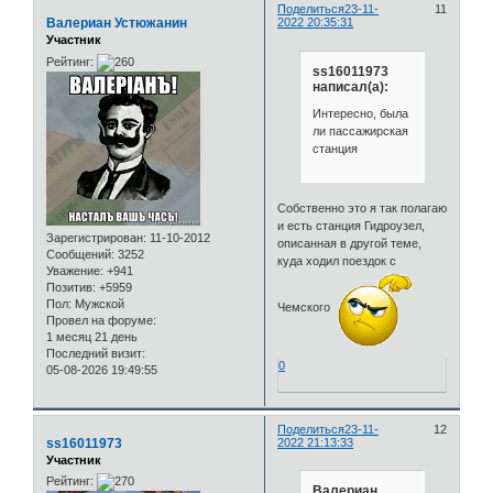
Поделиться
23-11-
11
Валериан Устюжанин
2022 20:35:31
Участник
Рейтинг:
ss16011973
написал(а):
Интересно, была
ли пассажирская
станция
Собственно это я так полагаю
и есть станция Гидроузел,
Зарегистрирован
: 11-10-2012
описанная в другой теме,
Сообщений:
3252
куда ходил поездок с
Уважение:
+941
Позитив:
+5959
Пол:
Мужской
Чемского
Провел на форуме:
1 месяц 21 день
Последний визит:
0
05-08-2026 19:49:55
Поделиться
23-11-
12
ss16011973
2022 21:13:33
Участник
Рейтинг:
Валериан