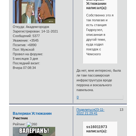
Устюжанин
написал(а):
Собственно это я
так полагаю и
есть станция
Откуда:
Академгородок
Гидроузел,
Зарегистрирован
: 14-11-2021
описанная в
Сообщений:
5377
другой теме,
Уважение:
+3545
куда ходил
Позитив:
+6890
поездок с
Пол:
Мужской
Чемского
Провел на форуме:
5 месяцев 3 дня
Последний визит:
Вчера 07:08:34
Да нет, мне интересно, была
ли там пассажирская
инфраструктура вроде
перрона и вокзального
павильона.
0
Поделиться
23-11-
13
Валериан Устюжанин
2022 21:29:41
Участник
Рейтинг:
ss16011973
написал(а):