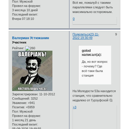
Пол:
Мужской
Всё же, пожалуй с такими
Провел на форуме:
параллелями следует быть
3 месяца 10 дней
максимально осторожным.
Последний визит:
0
Вчера 07:18:10
Поделиться
23-11-
9
Валериан Устюжанин
2022 19:30:49
Участник
Рейтинг:
golod
написал(а):
Да, но вот вопрос
- почему? Где
всё-таки была
станция
На Молодости 53а находится
Зарегистрирован
: 11-10-2012
станция, что сравнительно
Сообщений:
3252
недалеко от Гурзуфской 🤔
Уважение:
+941
Позитив:
+5959
+3
Пол:
Мужской
Провел на форуме:
1 месяц 21 день
Последний визит:
05-08-2026 19:49:55