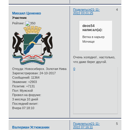
Поделиться
21-11-
4
Михаил Цененко
2022 03:21:25
Участник
Рейтинг:
deos54
написал(а):
Ветка в карьер
Мочище
Очень холодно!.. настолько,
что даже берег другой.
Откуда:
Новосибирск. Золотая Нива
0
Зарегистрирован
: 24-10-2017
Сообщений:
11364
Уважение:
+2903
Позитив:
+7131
Пол:
Мужской
Провел на форуме:
3 месяца 10 дней
Последний визит:
Вчера 07:18:10
Поделиться
21-11-
5
Валериан Устюжанин
2022 07:16:11