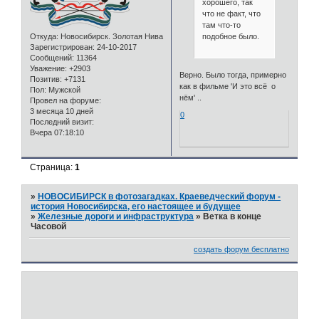
хорошего, так
что не факт, что
там что-то
подобное было.
Откуда:
Новосибирск. Золотая Нива
Зарегистрирован
: 24-10-2017
Сообщений:
11364
Уважение:
+2903
Верно. Было тогда, примерно
Позитив:
+7131
как в фильме 'И это всё о
Пол:
Мужской
нём' ..
Провел на форуме:
3 месяца 10 дней
0
Последний визит:
Вчера 07:18:10
Страница:
1
»
НОВОСИБИРСК в фотозагадках. Краеведческий форум -
история Новосибирска, его настоящее и будущее
»
Железные дороги и инфраструктура
»
Ветка в конце
Часовой
создать форум бесплатно