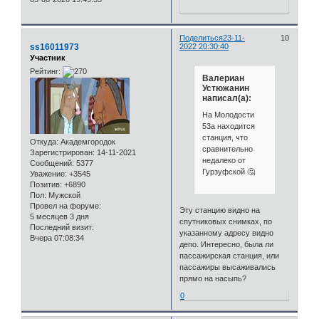
Поделиться
23-11-
10
ss16011973
2022 20:30:40
Участник
Рейтинг:
Валериан
Устюжанин
написал(а):
На Молодости
53а находится
станция, что
Откуда:
Академгородок
сравнительно
Зарегистрирован
: 14-11-2021
недалеко от
Сообщений:
5377
Гурзуфской 🤔
Уважение:
+3545
Позитив:
+6890
Пол:
Мужской
Провел на форуме:
Эту станцию видно на
5 месяцев 3 дня
спутниковых снимках, по
Последний визит:
указанному адресу видно
Вчера 07:08:34
депо. Интересно, была ли
пассажирская станция, или
пассажиры высаживались
прямо на насыпь?
0