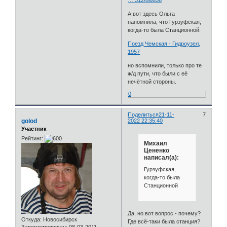
А вот здесь Ольга
напомнила, что Гурзуфская,
когда-то была Станционной:
Поезд Чемская - Гидроузел,
1957
но вспомнили, только про те
ж/д пути, что были с её
нечётной стороны.
0
Поделиться
21-11-
7
golod
2022 22:35:40
Участник
Рейтинг:
Михаил
Цененко
написал(а):
Гурзуфская,
когда-то была
Станционной
Да, но вот вопрос - почему?
Откуда:
Новосибирск
Где всё-таки была станция?