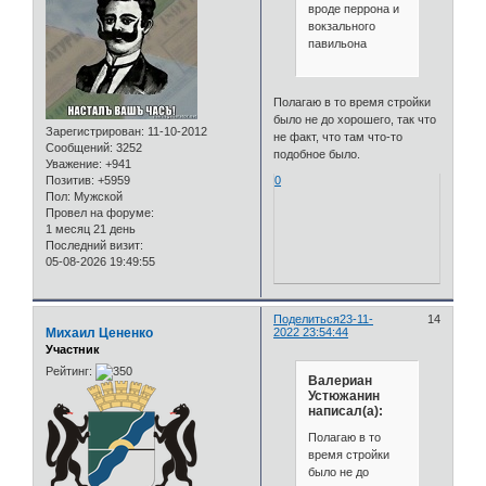
вроде перрона и
вокзального
павильона
Полагаю в то время стройки
было не до хорошего, так что
Зарегистрирован
: 11-10-2012
не факт, что там что-то
Сообщений:
3252
подобное было.
Уважение:
+941
Позитив:
+5959
0
Пол:
Мужской
Провел на форуме:
1 месяц 21 день
Последний визит:
05-08-2026 19:49:55
Поделиться
23-11-
14
Михаил Цененко
2022 23:54:44
Участник
Рейтинг:
Валериан
Устюжанин
написал(а):
Полагаю в то
время стройки
было не до