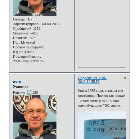
Откуда:
Нск
Зарегистрирован
: 04-04-2015
Сообщений:
1169
Уважение:
+426
Позитив:
+528
Пол:
Мужской
Провел на форуме:
8 дней 4 часа
Последний визит:
29-07-2026 09:21:12
Поделиться
12-06-
9
avro
2019 19:55:53
Участник
Книга 1955 года, в таком вот
Рейтинг:
состоянии. Про жд там вроде
толком ничего нет, но про
саму будущую ГЭС много.