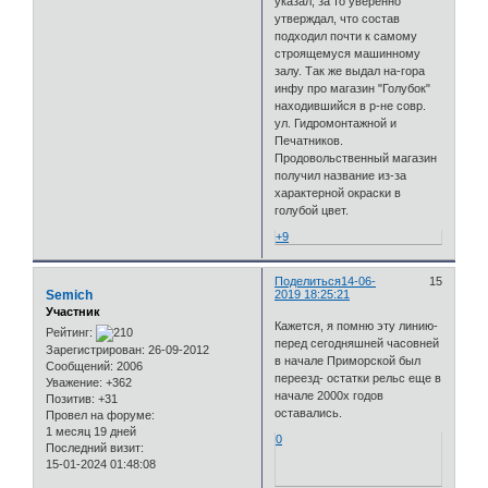
указал, за то уверенно
утверждал, что состав
подходил почти к самому
строящемуся машинному
залу. Так же выдал на-гора
инфу про магазин "Голубок"
находившийся в р-не совр.
ул. Гидромонтажной и
Печатников.
Продовольственный магазин
получил название из-за
характерной окраски в
голубой цвет.
+9
Поделиться
14-06-
15
Semich
2019 18:25:21
Участник
Кажется, я помню эту линию-
Рейтинг:
перед сегодняшней часовней
Зарегистрирован
: 26-09-2012
в начале Приморской был
Сообщений:
2006
переезд- остатки рельс еще в
Уважение:
+362
начале 2000х годов
Позитив:
+31
оставались.
Провел на форуме:
1 месяц 19 дней
0
Последний визит:
15-01-2024 01:48:08