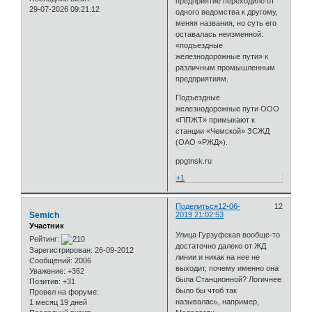
предприятие переходило от
29-07-2026 09:21:12
одного ведомства к другому,
меняя названия, но суть его
оставалась неизменной:
«подъездные
железнодорожные пути» к
различным промышленным
предприятиям.
Подъездные
железнодорожные пути ООО
«ППЖТ» примыкают к
станции «Чемской» ЗСЖД
(ОАО «РЖД»).
ppgtnsk.ru
+1
Поделиться
12-06-
12
Semich
2019 21:02:53
Участник
Улица Гурзуфская вообще-то
Рейтинг:
достаточно далеко от ЖД
Зарегистрирован
: 26-09-2012
линии и никак на нее не
Сообщений:
2006
выходит, почему именно она
Уважение:
+362
была Станционной? Логичнее
Позитив:
+31
было бы чтоб так
Провел на форуме:
называлась, например,
1 месяц 19 дней