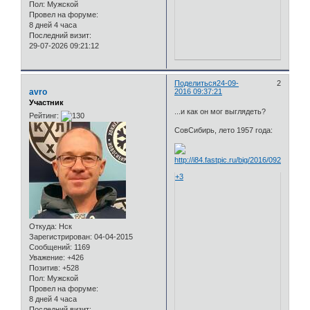
Пол:
Мужской
Провел на форуме:
8 дней 4 часа
Последний визит:
29-07-2026 09:21:12
Поделиться
24-09-
2
avro
2016 09:37:21
Участник
...и как он мог выглядеть?
Рейтинг:
СовСибирь, лето 1957 года:
+3
Откуда:
Нск
Зарегистрирован
: 04-04-2015
Сообщений:
1169
Уважение:
+426
Позитив:
+528
Пол:
Мужской
Провел на форуме:
8 дней 4 часа
Последний визит: