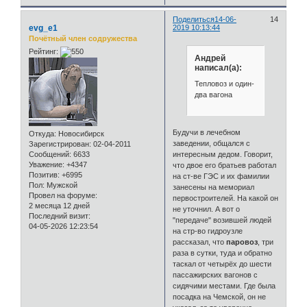
Поделиться
14-06-
14
evg_e1
2019 10:13:44
Почётный член содружества
Рейтинг:
Андрей
написал(а):
Тепловоз и один-
два вагона
Будучи в лечебном
Откуда:
Новосибирск
заведении, общался с
Зарегистрирован
: 02-04-2011
интересным дедом. Говорит,
Сообщений:
6633
Уважение:
+4347
что двое его братьев работал
Позитив:
+6995
на ст-ве ГЭС и их фамилии
Пол:
Мужской
занесены на мемориал
Провел на форуме:
первостроителей. На какой он
2 месяца 12 дней
не уточнил. А вот о
Последний визит:
"передаче" возившей людей
04-05-2026 12:23:54
на стр-во гидроузле
рассказал, что
паровоз
, три
раза в сутки, туда и обратно
таскал от четырёх до шести
пассажирских вагонов с
сидячими местами. Где была
посадка на Чемской, он не