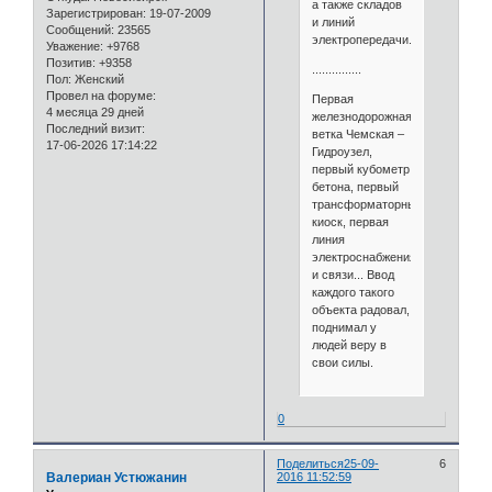
а также складов
Зарегистрирован
: 19-07-2009
и линий
Сообщений:
23565
электропередачи.
Уважение:
+9768
Позитив:
+9358
...............
Пол:
Женский
Провел на форуме:
Первая
4 месяца 29 дней
железнодорожная
Последний визит:
ветка Чемская –
17-06-2026 17:14:22
Гидроузел,
первый кубометр
бетона, первый
трансформаторный
киоск, первая
линия
электроснабжения
и связи... Ввод
каждого такого
объекта радовал,
поднимал у
людей веру в
свои силы.
0
Поделиться
25-09-
6
Валериан Устюжанин
2016 11:52:59