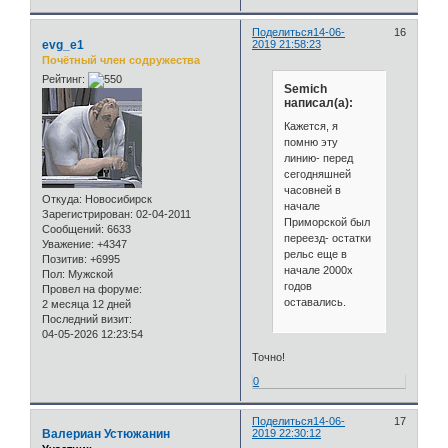
Поделиться
14-06-
16
evg_e1
2019 21:58:23
Почётный член содружества
Рейтинг:
Semich
написал(а):
Кажется, я
помню эту
линию- перед
сегодняшней
часовней в
Откуда:
Новосибирск
начале
Зарегистрирован
: 02-04-2011
Приморской был
Сообщений:
6633
переезд- остатки
Уважение:
+4347
рельс еще в
Позитив:
+6995
начале 2000х
Пол:
Мужской
годов
Провел на форуме:
оставались.
2 месяца 12 дней
Последний визит:
04-05-2026 12:23:54
Точно!
0
Поделиться
14-06-
17
Валериан Устюжанин
2019 22:30:12