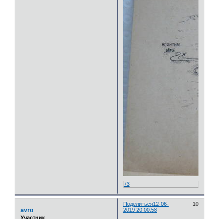
+3
Поделиться
12-06-
10
avro
2019 20:00:58
Участник