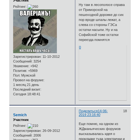
Участник
Ну там в лесополосе справа
Рейтинг:
от Приморской на
пешеходной дорожке до сих
пор вроде шпалы лежат, а
слева со стороны ГЭСа
остатки насыпи. Ну и на
Софийской тоже остатки
переезда помнятся
0
Зарегистрирован
: 11-10-2012
Сообщений:
3254
Уважение:
+942
Позитив:
+5969
Пол:
Мужской
Провел на форуме:
1 месяц 21 день
Последний визит:
Сегодня 18:48:41
Поделиться
14-06-
18
Semich
2019 23:16:40
Участник
Еще помню, на одном из
Рейтинг:
ЖДманьяческих форумов
Зарегистрирован
: 26-09-2012
высказывалась идея о
Сообщений:
2006
прокладке туда электрички и