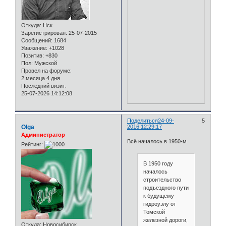
Откуда:
Нск
Зарегистрирован
: 25-07-2015
Сообщений:
1684
Уважение:
+1028
Позитив:
+830
Пол:
Мужской
Провел на форуме:
2 месяца 4 дня
Последний визит:
25-07-2026 14:12:08
Поделиться
24-09-
5
Olga
2016 12:29:17
Администратор
Всё началось в 1950-м
Рейтинг:
В 1950 году
началось
строительство
подъездного пути
к будущему
гидроузлу от
Томской
железной дороги,
Откуда:
Новосибирск