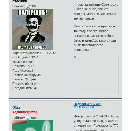
Участник
К тому же раньше Советского
Рейтинг:
шоссе не было, так что
доехать можно было только
так на поезде
Узнать бы в какое время он
так ходил более-менее
регулярно. Сколько рейсов
было в день? До какого года
было пассажирское
сообщение?
Зарегистрирован
: 11-10-2012
0
Сообщений:
3254
Уважение:
+942
Позитив:
+5969
Пол:
Мужской
Провел на форуме:
1 месяц 21 день
Последний визит:
Сегодня 18:48:41
Поделиться
25-09-
7
Olga
2016 19:46:06
Администратор
Интересно, на ОбьГЭСе была
Рейтинг:
улица Станционная, недалеко
от жд ветки. Приказом № 770
городской комиссии по