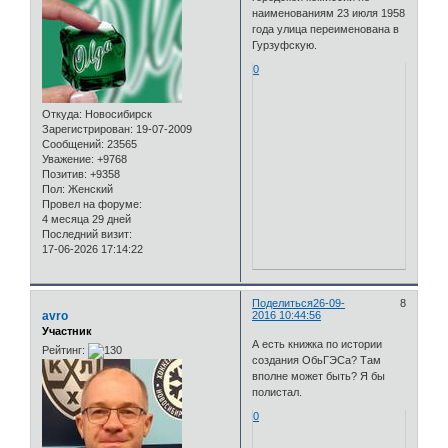
наименованиям 23 июля 1958
года улица переименована в
Гурзуфскую.
0
Откуда:
Новосибирск
Зарегистрирован
: 19-07-2009
Сообщений:
23565
Уважение:
+9768
Позитив:
+9358
Пол:
Женский
Провел на форуме:
4 месяца 29 дней
Последний визит:
17-06-2026 17:14:22
Поделиться
26-09-
8
avro
2016 10:44:56
Участник
А есть книжка по истории
Рейтинг:
создания ОбьГЭСа? Там
вполне может быть? Я бы
полистал.
0