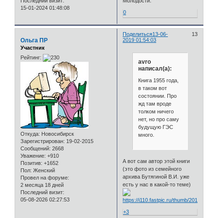
Последний визит:
Молодости.
15-01-2024 01:48:08
0
Поделиться
13-06-
13
Ольга ПР
2019 01:54:03
Участник
Рейтинг:
avro
написал(а):
Книга 1955 года,
в таком вот
состоянии. Про
жд там вроде
толком ничего
нет, но про саму
будущую ГЭС
Откуда:
Новосибирск
много.
Зарегистрирован
: 19-02-2015
Сообщений:
2668
Уважение:
+910
А вот сам автор этой книги
Позитив:
+1652
(это фото из семейного
Пол:
Женский
архива Бутягиной В.И. уже
Провел на форуме:
есть у нас в какой-то теме)
2 месяца 18 дней
Последний визит:
05-08-2026 02:27:53
+3