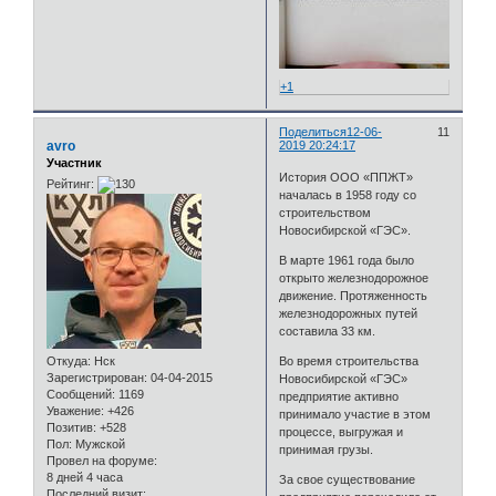
+1
Поделиться
12-06-
11
avro
2019 20:24:17
Участник
История ООО «ППЖТ»
Рейтинг:
началась в 1958 году со
строительством
Новосибирской «ГЭС».
В марте 1961 года было
открыто железнодорожное
движение. Протяженность
железнодорожных путей
составила 33 км.
Откуда:
Нск
Во время строительства
Зарегистрирован
: 04-04-2015
Новосибирской «ГЭС»
Сообщений:
1169
предприятие активно
Уважение:
+426
принимало участие в этом
Позитив:
+528
процессе, выгружая и
Пол:
Мужской
принимая грузы.
Провел на форуме:
8 дней 4 часа
За свое существование
Последний визит: