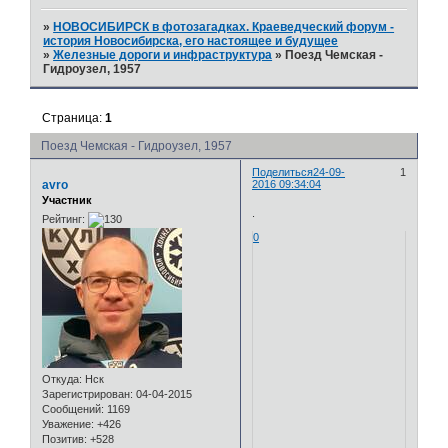
»
НОВОСИБИРСК в фотозагадках. Краеведческий форум -
история Новосибирска, его настоящее и будущее
»
Железные дороги и инфраструктура
»
Поезд Чемская -
Гидроузел, 1957
Страница:
1
Поезд Чемская - Гидроузел, 1957
Поделиться
24-09-
1
avro
2016 09:34:04
Участник
.
Рейтинг:
0
Откуда:
Нск
Зарегистрирован
: 04-04-2015
Сообщений:
1169
Уважение:
+426
Позитив:
+528