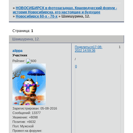
»
НОВОСИБИРСК в фотозагадках. Краеведческий форум -
история Новосибирска, его настоящее и будущее
»
Новосибирск 60-х - 70-х
»
Шамшурина, 12.
Страница:
1
Шамшурина, 12.
Поделиться
17-08-
1
alippa
2022 14:59:36
Участник
/
Рейтинг:
0
Зарегистрирован
: 05-08-2016
Сообщений:
13377
Уважение:
+8098
Позитив:
+6632
Пол:
Мужской
Провел на форуме: