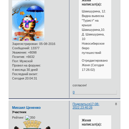
Женя
написал(а):
Шамшурина, 12.
Видна вывеска
"Турист" на
крыше
Шамшурина,10.
Д. Шамшурина,
10
Новосибирское
Зарегистрирован
: 05-08-2016
бюро
Сообщений:
13377
Уважение:
+8098
путешествий
Позитив:
+6632
Отредактировано
Пол:
Мужской
Женя (Сегодня
Провел на форуме:
17:26:02)
4 месяца 30 дней
Последний визит:
Сегодня 20:04:31
согласен!
0
Поделиться
17-08-
8
Михаил Цененко
2022 23:40:26
Участник
Рейтинг:
Женя
написал(а):