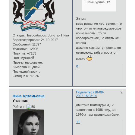
Шамшурина, 12
Эх-ма!
ведь видел же явственно, что
что-то - то ли новожумовское,
но не он сам ; то ли
Откуда:
Новосибирск. Золотая Нива
новоорбитское, но опять же
Зарегистрирован
: 24-10-2017
не она..
Сообщений:
11397
даже по картам гу проехался
Уважение:
+2905
немножко.. забыл про этот
Позитив:
+7153
Пол:
Мужской
магаз!
Провел на форуме:
0
3 месяца 10 дней
Последний визит:
Сегодня 01:18:26
Поделиться
18-08-
9
Нина Артемьевна
2022 15:03:14
Участник
Дмитрия Шамшурина,12
Рейтинг:
заселялся в 1986 году, а в
1970-х там деревяшки были.
+1