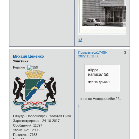
+3
Поделиться
17-08-
3
Михаил Цененко
2022 15:11:08
Участник
Рейтинг:
alippa
написал(а):
что за домик?
точно не Новороссийск??..
0
Откуда:
Новосибирск. Золотая Нива
Зарегистрирован
: 24-10-2017
Сообщений:
11397
Уважение:
+2905
Позитив:
+7153