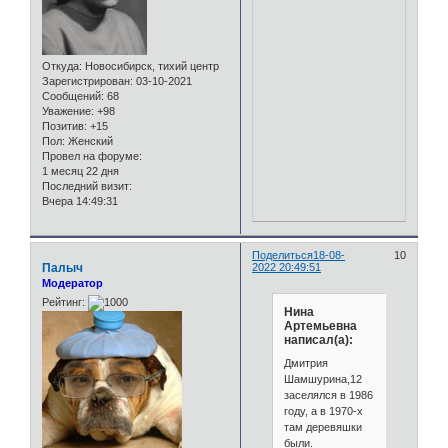
Откуда:
Новосибирск, тихий центр
Зарегистрирован
: 03-10-2021
Сообщений:
68
Уважение:
+98
Позитив:
+15
Пол:
Женский
Провел на форуме:
1 месяц 22 дня
Последний визит:
Вчера 14:49:31
Поделиться
18-08-
10
Палыч
2022 20:49:51
Модератор
Рейтинг:
Нина
Артемьевна
написал(а):
Дмитрия
Шамшурина,12
заселялся в 1986
году, а в 1970-х
там деревяшки
были.