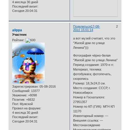
4 месяца 30 дней
Последний визит:
Сегодня 20:04:31
Поделиться
17-08-
2
alippa
2022 15:01:14
Участник
а вот музей считает, что это
Рейтинг:
"Жилой дом по улице
Ленина")))
Фотография чёрно-белая
"Жилой дом по улице Ленина"
Период создания: 1970-е гг.
Материал, техника:
фотобумага; фотопечать,
скоропись
Размер: 18,3х24,0 см.
Зарегистрирован
: 05-08-2016
Место создания: СССР, г.
Сообщений:
13377
Новосибирск
Уважение:
+8098
Номер в Госкаталоге:
Позитив:
+6632
27951357
Пол:
Мужской
Номер по КП (ГИК): МГН КП
Провел на форуме:
11170
4 месяца 30 дней
Инвентарный номер: —
Последний визит:
Внешняя ссылка: —
Сегодня 20:04:31
Местонахождение
Муниципальное казённое