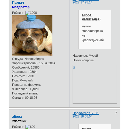
Палыч
2022 17:25:14
Модератор
Рейтинг:
alippa
написал(а):
музей
Новосибирска,
не
краеведческий
Наверное, Музей
Откуда:
Новосибирск
Новосибирска.
Зарегистрирован
: 15-04-2014
0
Сообщений:
13586
Уважение:
+9364
Позитив:
+2931
Пол:
Мужской
Провел на форуме:
9 месяцев 11 дней
Последний визит:
Сегодня 00:18:26
Поделиться
17-08-
7
alippa
2022 18:05:54
Участник
Рейтинг: