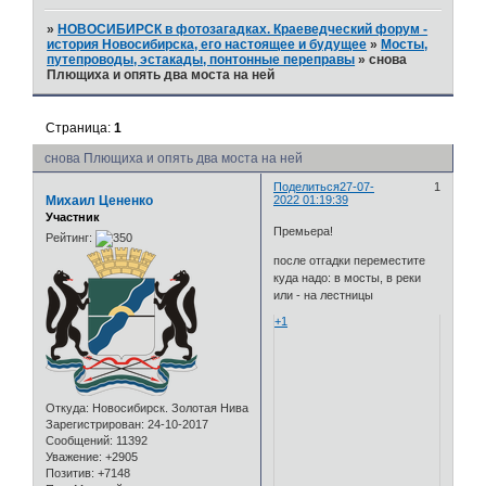
»
НОВОСИБИРСК в фотозагадках. Краеведческий форум -
история Новосибирска, его настоящее и будущее
»
Мосты,
путепроводы, эстакады, понтонные переправы
»
снова
Плющиха и опять два моста на ней
Страница:
1
снова Плющиха и опять два моста на ней
Поделиться
27-07-
1
Михаил Цененко
2022 01:19:39
Участник
Премьера!
Рейтинг:
после отгадки переместите
куда надо: в мосты, в реки
или - на лестницы
+1
Откуда:
Новосибирск. Золотая Нива
Зарегистрирован
: 24-10-2017
Сообщений:
11392
Уважение:
+2905
Позитив:
+7148