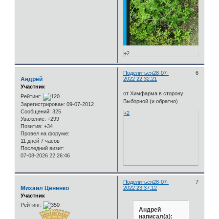
+2
Поделиться
28-07-
6
Андрей
2022 22:32:21
Участник
от Химфарма в сторону
Рейтинг:
Выборной (и обратно)
Зарегистрирован
: 09-07-2012
Сообщений:
325
+2
Уважение:
+299
Позитив:
+34
Провел на форуме:
11 дней 7 часов
Последний визит:
07-08-2026 22:26:46
Поделиться
28-07-
7
Михаил Цененко
2022 23:37:12
Участник
Рейтинг:
Андрей
написал(а):