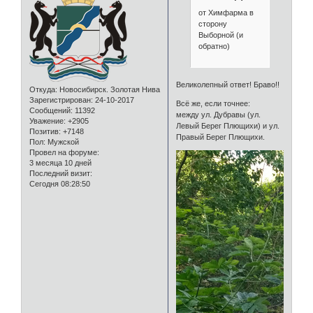
от Химфарма в
сторону
Выборной (и
обратно)
Великолепный ответ! Браво!!
Откуда:
Новосибирск. Золотая Нива
Зарегистрирован
: 24-10-2017
Всё же, если точнее:
Сообщений:
11392
между ул. Дубравы (ул.
Уважение:
+2905
Левый Берег Плющихи) и ул.
Позитив:
+7148
Правый Берег Плющихи.
Пол:
Мужской
Провел на форуме:
3 месяца 10 дней
Последний визит:
Сегодня 08:28:50