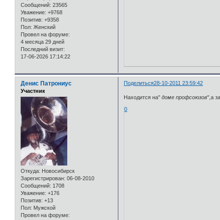
Сообщений:
23565
Уважение:
+9768
Позитив:
+9358
Пол:
Женский
Провел на форуме:
4 месяца 29 дней
Последний визит:
17-06-2026 17:14:22
Денис Патрониус
Поделиться
28-10-2011 23:59:42
Участник
Находится на"
доме профсоюзов
",а 
0
Откуда:
Новосибирск
Зарегистрирован
: 06-08-2010
Сообщений:
1708
Уважение:
+176
Позитив:
+13
Пол:
Мужской
Провел на форуме: