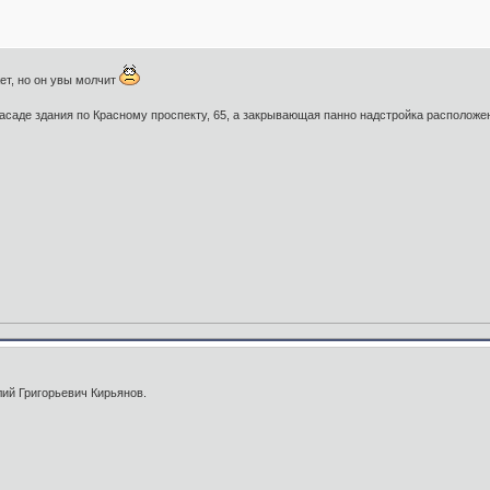
ет, но он увы молчит
асаде здания по Красному проспекту, 65, а закрывающая панно надстройка расположен
лий Григорьевич Кирьянов.