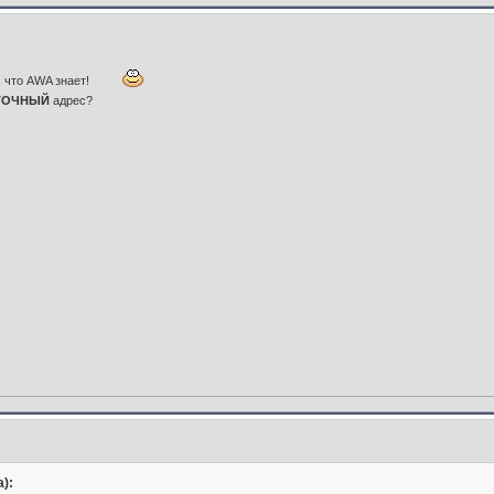
н, что AWA знает!
ТОЧНЫЙ
адрес?
):