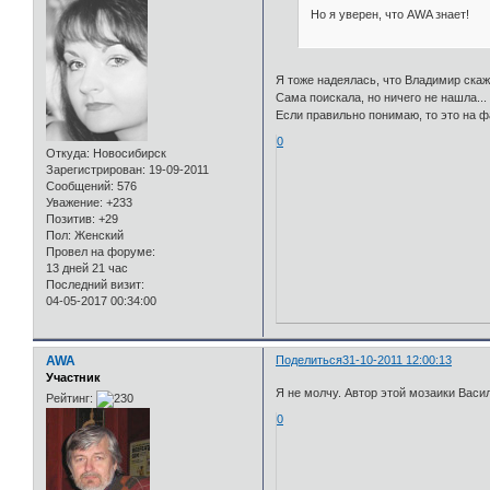
Но я уверен, что AWA знает!
Я тоже надеялась, что Владимир скаж
Сама поискала, но ничего не нашла...
Если правильно понимаю, то это на ф
0
Откуда:
Новосибирск
Зарегистрирован
: 19-09-2011
Сообщений:
576
Уважение:
+233
Позитив:
+29
Пол:
Женский
Провел на форуме:
13 дней 21 час
Последний визит:
04-05-2017 00:34:00
AWA
Поделиться
31-10-2011 12:00:13
Участник
Я не молчу. Автор этой мозаики Васи
Рейтинг:
0