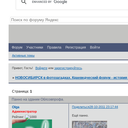
Форум
Участники
Правила
Регистрация
Войти
Активные темы
Привет, Гость!
Войдите
или
зарегистрируйтесь
.
»
НОВОСИБИРСК в фотозагадках. Краеведческий форум - история 
Страница:
1
Панно на здании Облсовпрофа.
Olga
Поделиться
28-10-2011 23:17:44
Администратор
Ещё панно.
Рейтинг: