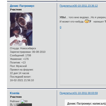
Денис Патрониус
Поделиться
30-10-2011 23:36:12
Участник
УВЫ
... того мне ведомо...Но я увере
И может кто-нибудь
напишет
0
Откуда:
Новосибирск
Зарегистрирован
: 06-08-2010
Сообщений:
1708
Уважение:
+176
Позитив:
+13
Пол:
Мужской
Провел на форуме:
22 дня 14 часов
Последний визит:
16-02-2021 21:56:10
Ksenia
Поделиться
31-10-2011 00:03:59
Участник
Рейтинг:
Денис Патрониус написал(а