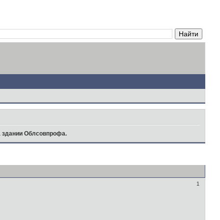
а здании Облсовпрофа.
1