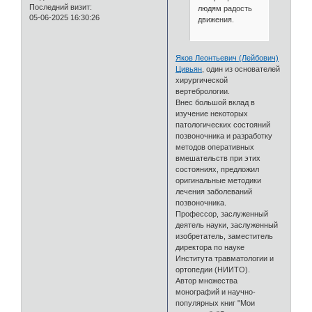
Последний визит:
людям радость
05-06-2025 16:30:26
движения.
Яков Леонтьевич (Лейбович)
Цивьян
, один из основателей
хирургической
вертебрологии.
Внес большой вклад в
изучение некоторых
патологических состояний
позвоночника и разработку
методов оперативных
вмешательств при этих
состояниях, предложил
оригинальные методики
лечения заболеваний
позвоночника.
Профессор, заслуженный
деятель науки, заслуженный
изобретатель, заместитель
директора по науке
Института травматологии и
ортопедии (НИИТО).
Автор множества
монографий и научно-
популярных книг "Мои