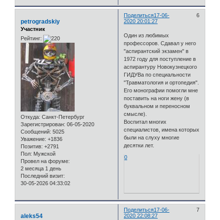
Поделиться
17-06-
6
petrogradskiy
2020 20:01:27
Участник
Один из любимых
Рейтинг:
профессоров. Сдавал у него
"аспирантский экзамен" в
1972 году для поступление в
аспирантуру Новокузнецкого
ГИДУВа по специальности
"Травматология и ортопедия".
Его монографии помогли мне
поставить на ноги жену (в
буквальном и переносном
смысле).
Откуда:
Санкт-Петербург
Воспитал многих
Зарегистрирован
: 06-05-2020
специалистов, имена которых
Сообщений:
5025
были на слуху многие
Уважение:
+1836
десятки лет.
Позитив:
+2791
Пол:
Мужской
0
Провел на форуме:
2 месяца 1 день
Последний визит:
30-05-2026 04:33:02
Поделиться
17-06-
7
aleks54
2020 22:08:27