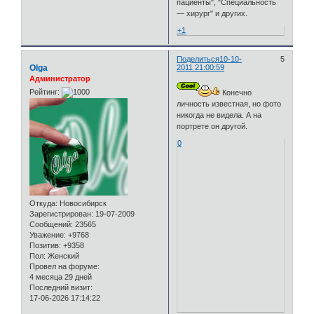
пациенты", "Специальность
— хирург" и других.
+1
Поделиться
10-10-
5
Olga
2011 21:00:59
Администратор
Рейтинг:
Конечно
личность известная, но фото
никогда не видела. А на
портрете он другой.
0
Откуда:
Новосибирск
Зарегистрирован
: 19-07-2009
Сообщений:
23565
Уважение:
+9768
Позитив:
+9358
Пол:
Женский
Провел на форуме:
4 месяца 29 дней
Последний визит:
17-06-2026 17:14:22