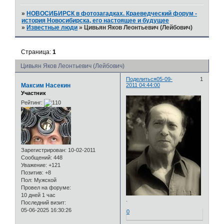
»
НОВОСИБИРСК в фотозагадках. Краеведческий форум -
история Новосибирска, его настоящее и будущее
»
Известные люди
»
Цивьян Яков Леонтьевич (Лейбович)
Страница:
1
Цивьян Яков Леонтьевич (Лейбович)
Поделиться
05-09-
1
Максим Насекин
2011 04:44:00
Участник
Рейтинг:
Зарегистрирован
: 10-02-2011
Сообщений:
448
Уважение:
+121
Позитив:
+8
Пол:
Мужской
Провел на форуме:
10 дней 1 час
.
Последний визит:
05-06-2025 16:30:26
0