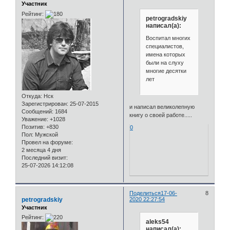
Участник
Рейтинг:
petrogradskiy
написал(а):
Воспитал многих
специалистов,
имена которых
были на слуху
многие десятки
лет
Откуда:
Нск
Зарегистрирован
: 25-07-2015
и написал великолепную
Сообщений:
1684
книгу о своей работе.....
Уважение:
+1028
Позитив:
+830
0
Пол:
Мужской
Провел на форуме:
2 месяца 4 дня
Последний визит:
25-07-2026 14:12:08
Поделиться
17-06-
8
petrogradskiy
2020 22:27:54
Участник
Рейтинг:
aleks54
написал(а):