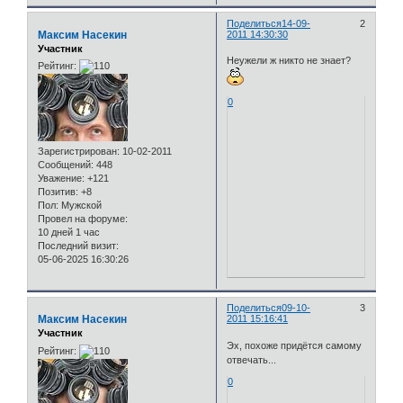
Поделиться
14-09-
2
Максим Насекин
2011 14:30:30
Участник
Неужели ж никто не знает?
Рейтинг:
0
Зарегистрирован
: 10-02-2011
Сообщений:
448
Уважение:
+121
Позитив:
+8
Пол:
Мужской
Провел на форуме:
10 дней 1 час
Последний визит:
05-06-2025 16:30:26
Поделиться
09-10-
3
Максим Насекин
2011 15:16:41
Участник
Эх, похоже придётся самому
Рейтинг:
отвечать...
0