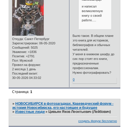
и написал
великолепную
книгу о своей
работе.....
Было такое. В общем плане
Откуда:
Санкт-Петербург
это книга для историков,
Зарегистрирован
: 06-05-2020
библиографов и обычных
Сообщений:
5025
читателей.
Уважение:
+1836
У меня в книжном шкафу до
Позитив:
+2791
сих пор стоят его книги,
Пол:
Мужской
предназначенные
Провел на форуме:
профессионалам.
2 месяца 1 день
Нужно фотографировать?
Последний визит:
30-05-2026 04:33:02
0
Страница:
1
»
НОВОСИБИРСК в фотозагадках. Краеведческий форум -
история Новосибирска, его настоящее и будущее
»
Известные люди
»
Цивьян Яков Леонтьевич (Лейбович)
создать форум бесплатно