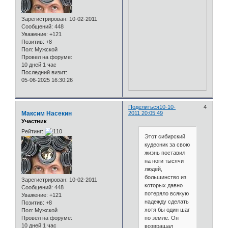
Зарегистрирован
: 10-02-2011
Сообщений:
448
Уважение:
+121
Позитив:
+8
Пол:
Мужской
Провел на форуме:
10 дней 1 час
Последний визит:
05-06-2025 16:30:26
Поделиться
10-10-
4
Максим Насекин
2011 20:05:49
Участник
Рейтинг:
Этот сибирский
кудесник за свою
жизнь поставил
на ноги тысячи
людей,
большинство из
Зарегистрирован
: 10-02-2011
которых давно
Сообщений:
448
потеряло всякую
Уважение:
+121
надежду сделать
Позитив:
+8
хотя бы один шаг
Пол:
Мужской
Провел на форуме:
по земле. Он
10 дней 1 час
возвращал