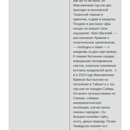
Как бы то ни было, но
Максимилиан год или два
просидел в московской
Таганской тюрьме в
одиночке, и даже в кандалах.
Позднее в рассказе «Два
конца» он опишет свои
ощущения. «Шел Василий, —
рассказывает Кравков о
политическом заключенном,
— свободно и ловко — к
кандалам за два года привык.
К тяжким бетонным сводам,
мерцавшим неподвижным
светом, взлетали плачевные
всхлипы кандальной цепи…»
А в 1913 году Максимилиан
Кравков был выслан на
поселение в Тайшет и с тех
пор уже не покидал Сибирь.
Он много путешествовал по
Саянам, собирал
минералогическую
коллекцию, изучал жизнь
«малых народов». Он
безумно полюбил тайгу,
охоту, дикую природу. Позже
Правдухин назовет его