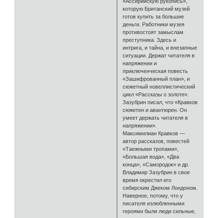
«Ассирийскую рукопись»,
которую Британский музей
готов купить за большие
деньги. Работники музея
противостоят замыслам
преступника. Здесь и
интрига, и тайна, и внезапные
ситуации. Держат читателя в
напряжении и
приключенческая повесть
«Зашифрованный план», и
сюжетный новеллистический
цикл «Рассказы о золоте».
Зазубрин писал, что «Кравков
сюжетен и авантюрен. Он
умеет держать читателя в
напряжении».
Максимилиан Кравков —
автор рассказов, повестей
«Таежными тропами»,
«Большая вода», «Два
конца», «Самородок» и др.
Владимир Зазубрин в свое
время окрестил его
сибирским Джеком Лондоном.
Наверное, потому, что у
писателя излюбленными
героями были люди сильные,