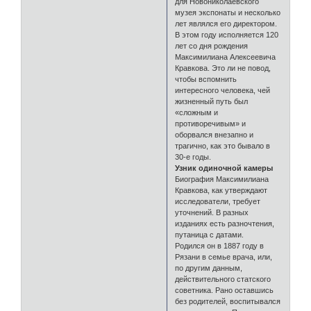
для Новониколаевского
музея экспонаты и несколько
лет являлся его директором.
В этом году исполняется 120
лет со дня рождения
Максимилиана Алексеевича
Кравкова. Это ли не повод,
чтобы вспомнить
интересного человека, чей
жизненный путь был
«сложным и
противоречивым» и
оборвался внезапно и
трагично, как это бывало в
30-е годы.
Узник одиночной камеры
Биография Максимилиана
Кравкова, как утверждают
исследователи, требует
уточнений. В разных
изданиях есть разночтения,
путаница с датами.
Родился он в 1887 году в
Рязани в семье врача, или,
по другим данным,
действительного статского
советника. Рано оставшись
без родителей, воспитывался