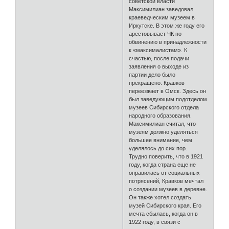
советской власти
Максимилиан заведовал
краеведческим музеем в
Иркутске. В этом же году его
арестовывает ЧК по
обвинению в принадлежности
к «максималистам». К
счастью, после подачи
заявления о выходе из
партии дело было
прекращено. Кравков
переезжает в Омск. Здесь он
был заведующим подотделом
музеев Сибирского отдела
народного образования.
Максимилиан считал, что
музеям должно уделяться
большее внимание, чем
уделялось до сих пор.
Трудно поверить, что в 1921
году, когда страна еще не
оправилась от социальных
потрясений, Кравков мечтал
о создании музеев в деревне.
Он также хотел создать
музей Сибирского края. Его
мечта сбылась, когда он в
1922 году, в связи с