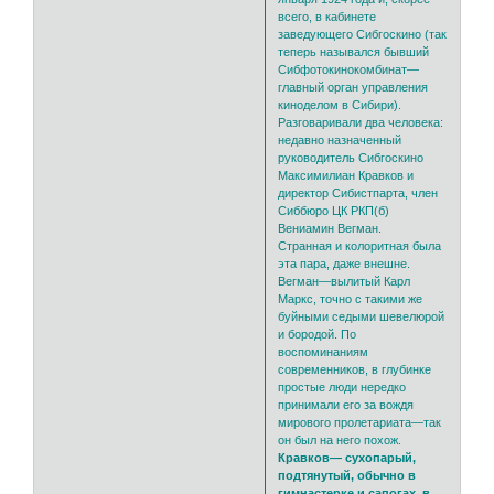
всего, в кабинете
заведующего Сибгоскино (так
теперь назывался бывший
Сибфотокинокомбинат—
главный орган управления
киноделом в Сибири).
Разговаривали два человека:
недавно назначенный
руководитель Сибгоскино
Максимилиан Кравков и
директор Сибистпарта, член
Сиббюро ЦК РКП(б)
Вениамин Вегман.
Странная и колоритная была
эта пара, даже внешне.
Вегман—вылитый Карл
Маркс, точно с такими же
буйными седыми шевелюрой
и бородой. По
воспоминаниям
современников, в глубинке
простые люди нередко
принимали его за вождя
мирового пролетариата—так
он был на него похож.
Кравков— сухопарый,
подтянутый, обычно в
гимнастерке и сапогах, в