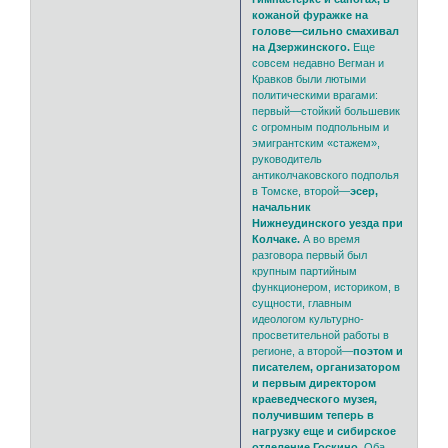
кожаной фуражке на
голове—сильно смахивал
на Дзержинского.
Еще
совсем недавно Вегман и
Кравков были лютыми
политическими врагами:
первый—стойкий большевик
с огромным подпольным и
эмигрантским «стажем»,
руководитель
антиколчаковского подполья
в Томске, второй—
эсер,
начальник
Нижнеудинского уезда при
Колчаке.
А во время
разговора первый был
крупным партийным
функционером, историком, в
сущности, главным
идеологом культурно-
просветительной работы в
регионе, а второй—
поэтом и
писателем, организатором
и первым директором
краеведческого музея,
получившим теперь в
нагрузку еще и сибирское
отделение Госкино.
Оба