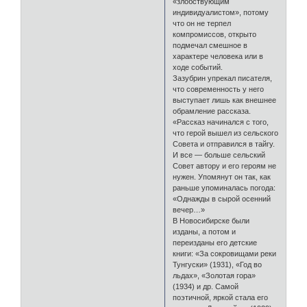
«злобствующим
индивидуалистом», потому
что он не терпел
компромиссов, открыто
подмечал смешное в
характере человека или в
ходе событий.
Зазубрин упрекал писателя,
что современность у него
выступает лишь как внешнее
обрамление рассказа.
«Рассказ начинался с того,
что герой вышел из сельского
Совета и отправился в тайгу.
И все — больше сельский
Совет автору и его героям не
нужен. Упомянут он так, как
раньше упоминалась погода:
«Однажды в сырой осенний
вечер…»
В Новосибирске были
изданы, а потом и
переизданы его детские
книги: «За сокровищами реки
Тунгуски» (1931), «Год во
льдах», «Золотая гора»
(1934) и др. Самой
поэтичной, яркой стала его