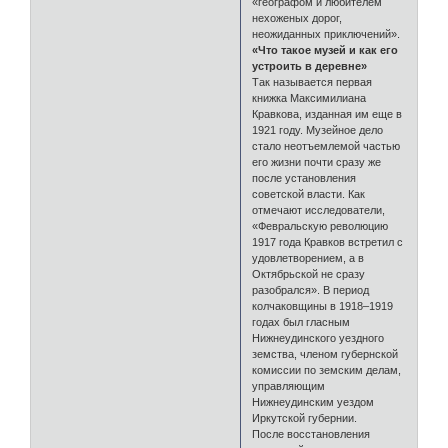
«географом и любителем
нехоженых дорог,
неожиданных приключений».
«Что такое музей и как его
устроить в деревне»
Так называется первая
книжка Максимилиана
Кравкова, изданная им еще в
1921 году. Музейное дело
стало неотъемлемой частью
его жизни почти сразу же
после установления
советской власти. Как
отмечают исследователи,
«Февральскую революцию
1917 года Кравков встретил с
удовлетворением, а в
Октябрьской не сразу
разобрался». В период
колчаковщины в 1918–1919
годах был гласным
Нижнеудинского уездного
земства, членом губернской
комиссии по земским делам,
управляющим
Нижнеудинским уездом
Иркутской губернии.
После восстановления