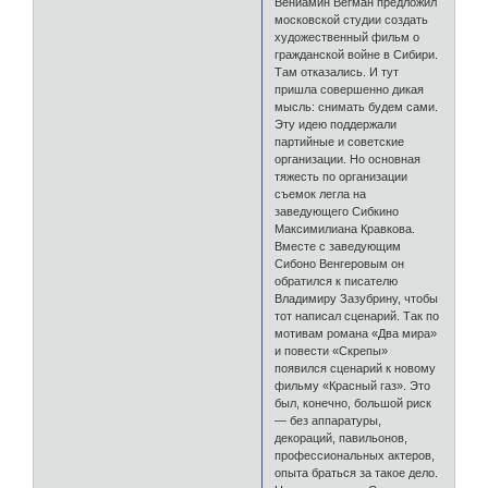
Вениамин Вегман предложил
московской студии создать
художественный фильм о
гражданской войне в Сибири.
Там отказались. И тут
пришла совершенно дикая
мысль: снимать будем сами.
Эту идею поддержали
партийные и советские
организации. Но основная
тяжесть по организации
съемок легла на
заведующего Сибкино
Максимилиана Кравкова.
Вместе с заведующим
Сибоно Венгеровым он
обратился к писателю
Владимиру Зазубрину, чтобы
тот написал сценарий. Так по
мотивам романа «Два мира»
и повести «Скрепы»
появился сценарий к новому
фильму «Красный газ». Это
был, конечно, большой риск
— без аппаратуры,
декораций, павильонов,
профессиональных актеров,
опыта браться за такое дело.