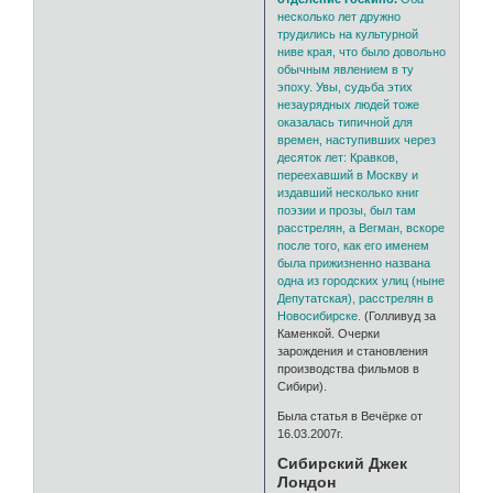
несколько лет дружно
трудились на культурной
ниве края, что было довольно
обычным явлением в ту
эпоху. Увы, судьба этих
незаурядных людей тоже
оказалась типичной для
времен, наступивших через
десяток лет: Кравков,
переехавший в Москву и
издавший несколько книг
поэзии и прозы, был там
расстрелян, а Вегман, вскоре
после того, как его именем
была прижизненно названа
одна из городских улиц (ныне
Депутатская), расстрелян в
Новосибирске.
(Голливуд за
Каменкой. Очерки
зарождения и становления
производства фильмов в
Сибири).
Была статья в Вечёрке от
16.03.2007г.
Сибирский Джек
Лондон