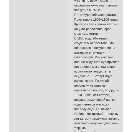
у тетки по отцу. После
окончания мужской гимназии
поступил в Санкт-
Петербургский университет.
Примерно в 1906–1908 годах
Кравков стал членом партии
социал-революционеров-
максималистов.
В 1908 году 20-летний
студент был арестован по
обвинению в покушении на
рязанского генерал-
губернатора. Московский
военно-окружной суд признал
его «виновным в хранении
взрывчатых веществ» и
осудил на… Вот тут идут
разночтения. По одной
версии — на пять лет
одиночной тюрьмы, по другой
— на шесть лет каторги,
позднее замененной на три
года и четыре месяца с
последующей ссылкой в
Сибирь, по третьей — шесть
лет каторги заменили тремя с
половиной годами одиночной
тюрьмы.