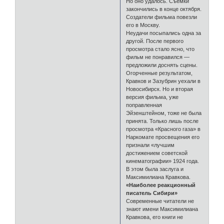
Но оно удалось. Съемки
закончились в конце октября.
Создатели фильма повезли
его в Москву.
Неудачи посыпались одна за
другой. После первого
просмотра стало ясно, что
фильм не понравился —
предложили доснять сцены.
Огорченные результатом,
Кравков и Зазубрин уехали в
Новосибирск. Но и вторая
версия фильма, уже
поправленная
Эйзенштейном, тоже не была
принята. Только лишь после
просмотра «Красного газа» в
Наркомате просвещения его
признали «лучшим
достижением советской
кинематографии» 1924 года.
В этом была заслуга и
Максимилиана Кравкова.
«Наиболее реакционный
писатель Сибири»
Современные читатели не
знают имени Максимилиана
Кравкова, его книги не