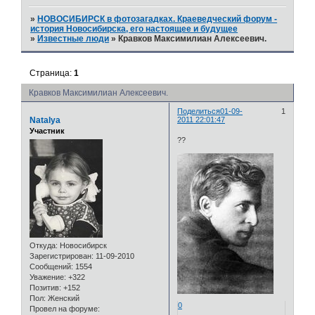
»
НОВОСИБИРСК в фотозагадках. Краеведческий форум -
история Новосибирска, его настоящее и будущее
»
Известные люди
»
Кравков Максимилиан Алексеевич.
Страница:
1
Кравков Максимилиан Алексеевич.
Поделиться
01-09-
1
Natalya
2011 22:01:47
Участник
??
Откуда:
Новосибирск
Зарегистрирован
: 11-09-2010
Сообщений:
1554
Уважение:
+322
Позитив:
+152
Пол:
Женский
0
Провел на форуме: