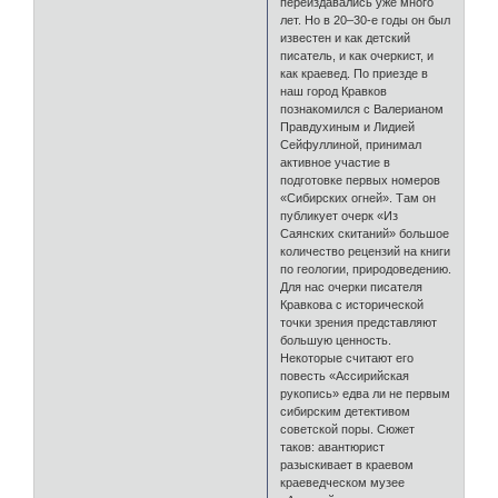
переиздавались уже много
лет. Но в 20–30-е годы он был
известен и как детский
писатель, и как очеркист, и
как краевед. По приезде в
наш город Кравков
познакомился с Валерианом
Правдухиным и Лидией
Сейфуллиной, принимал
активное участие в
подготовке первых номеров
«Сибирских огней». Там он
публикует очерк «Из
Саянских скитаний» большое
количество рецензий на книги
по геологии, природоведению.
Для нас очерки писателя
Кравкова с исторической
точки зрения представляют
большую ценность.
Некоторые считают его
повесть «Ассирийская
рукопись» едва ли не первым
сибирским детективом
советской поры. Сюжет
таков: авантюрист
разыскивает в краевом
краеведческом музее