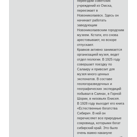
переездом советских
учреждений из Омска,
переезжает в
Новониколаевск. Здесь он
начинает работать
заведующим
Новониколаевским городским
музеем. Кстати, его снова
арестовывают, но вскоре
отпускают.
Кравков активно занимается
организацией музея, ведет
отдел геологии. В 1925 году
совершает поездку по
Салаиру и привозит для
музея много ценных
экспонатов. В составе
геологоразведочных и
географических экспедиций
побывал в Саянах, в Горной
Шории, в низовьях Енисея.
В 1928 году выходит его книга
«Естественные богатства
Сибири». В ней он
перечисляет все природные
сокровища, которыми богат
сибирский край. Это было
очень важно накануне