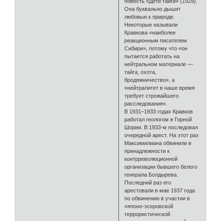
повесть «Дети тайги» (1929).
Она буквально дышит
любовью к природе.
Некоторые называли
Кравкова «наиболее
реакционным писателем
Сибири», потому что «он
пытается работать на
нейтральном материале —
тайга, охота,
бродяжничество», а
«нейтралитет в наше время
требует строжайшего
расследования«.
В 1931–1933 годах Кравков
работал геологом в Горной
Шории. В 1933-м последовал
очередной арест. На этот раз
Максимилиана обвинили в
принадлежности к
контрреволюционной
организации бывшего белого
генерала Болдырева.
Последний раз его
арестовали в мае 1937 года
по обвинению в участии в
«японо-эсеровской
террористической