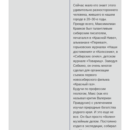
Сейчас мало кто знает этого
удивительно разностороннего
человека, жившего в нашем
городе в 20–30-е годы.
Прежде всего, Максимилиан
Кравков был талантливым
сибирским писателем,
печатался в «Красной Ниве»,
альманахе «Перевал»,
горьковских журналах «Наши
достижения» и «Колхозник», в
«Сибирских огнях», детском
журнале «Товарищ». Заведуя
Сибкино, он очень многое
сделал для организации
съемок первого
новосибирского фильма
«Красный газ».
Будучи по профессии
геологом, Макс (как его
называл критик Валериан
Правдухин) с увлечением
изучал природные богатства
родного края. И это еще не
все. Он был просто «болен»
музейным делом. Постоянно
ездил в экспедиции, собирал