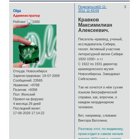
Поделиться
02-11-
3
Olga
2011 11:43:04
Администратор
Кравков
Рейтинг:
Максимилиан
Алексеевич.
Писатель–краевед, ученый,
исследователь Сибири,
геолог. Активный участник
литературной жизни Сибири
1920-1930– х г.г
С 1922 по 1931 директор
краеведческого музея
Откуда:
Новосибирск
Новосибирска. Заведовал
Зарегистрирован
: 19-07-2009
Сибгоскино.
Сообщений:
23565
Уважение:
+9768
Так не хочется о нём сухим
Позитив:
+9358
языком биографической
Пол:
Женский
справки, как, впрочем, о
Провел на форуме:
каждом неординарном
4 месяца 29 дней
человеке.
Последний визит:
17-06-2026 17:14:22
Вот, например, словами
Виктора Ватолина:
Разговор этот, по-видимому,
происходил в самом начале
января 1924 года и, скорее