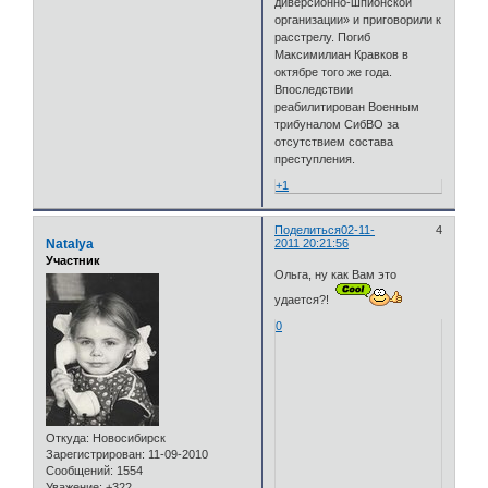
диверсионно-шпионской
организации» и приговорили к
расстрелу. Погиб
Максимилиан Кравков в
октябре того же года.
Впоследствии
реабилитирован Военным
трибуналом СибВО за
отсутствием состава
преступления.
+1
Поделиться
02-11-
4
Natalya
2011 20:21:56
Участник
Ольга, ну как Вам это
удается?!
0
Откуда:
Новосибирск
Зарегистрирован
: 11-09-2010
Сообщений:
1554
Уважение:
+322