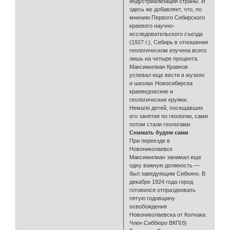
индустриализации страны. И
здесь же добавляет, что, по
мнению Первого Сибирского
краевого научно-
исследовательского съезда
(1927 г.), Сибирь в отношении
геологическом изучена всего
лишь на четыре процента.
Максимилиан Кравков
успевал еще вести в музеях
и школах Новосибирска
краеведческие и
геологические кружки.
Немало детей, посещавших
его занятия по геологии, сами
потом стали геологами.
Снимать будем сами
При переезде в
Новониколаевск
Максимилиан занимал еще
одну важную должность —
был заведующим Сибкино. В
декабре 1924 года город
готовился отпраздновать
пятую годовщину
освобождения
Новониколаевска от Колчака.
Член Сиббюро ВКП(б)