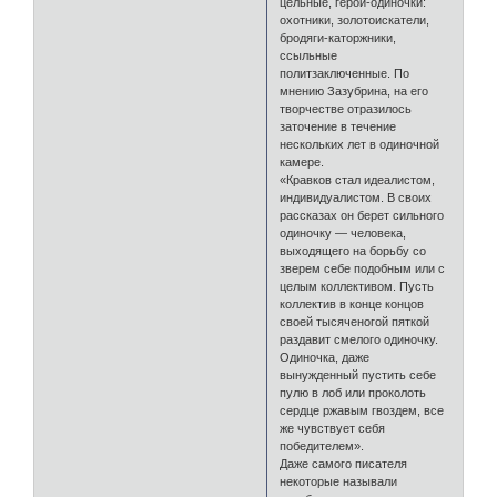
цельные, герои-одиночки:
охотники, золотоискатели,
бродяги-каторжники,
ссыльные
политзаключенные. По
мнению Зазубрина, на его
творчестве отразилось
заточение в течение
нескольких лет в одиночной
камере.
«Кравков стал идеалистом,
индивидуалистом. В своих
рассказах он берет сильного
одиночку — человека,
выходящего на борьбу со
зверем себе подобным или с
целым коллективом. Пусть
коллектив в конце концов
своей тысяченогой пяткой
раздавит смелого одиночку.
Одиночка, даже
вынужденный пустить себе
пулю в лоб или проколоть
сердце ржавым гвоздем, все
же чувствует себя
победителем».
Даже самого писателя
некоторые называли