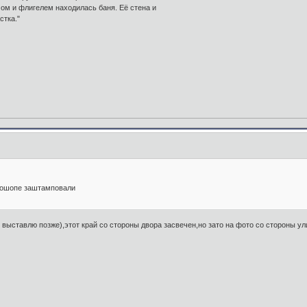
ом и флигелем находилась баня. Её стена и
стка."
отошопе заштамповали
л выставлю позже),этот край со стороны двора засвечен,но зато на фото со стороны у