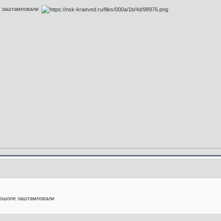
пе заштамповали
отошопе заштамповали