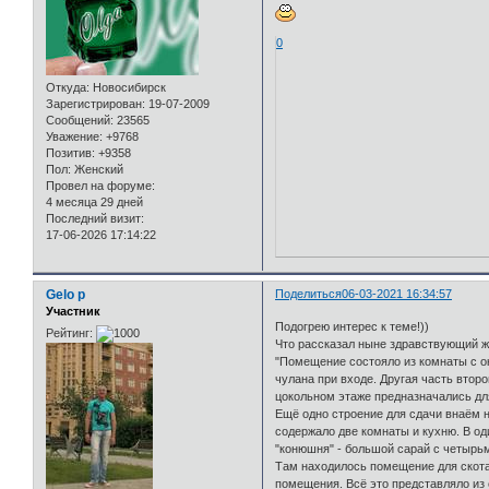
0
Откуда:
Новосибирск
Зарегистрирован
: 19-07-2009
Сообщений:
23565
Уважение:
+9768
Позитив:
+9358
Пол:
Женский
Провел на форуме:
4 месяца 29 дней
Последний визит:
17-06-2026 17:14:22
Gelo p
Поделиться
06-03-2021 16:34:57
Участник
Подогрею интерес к теме!))
Рейтинг:
Что рассказал ныне здравствующий жи
"Помещение состояло из комнаты с ок
чулана при входе. Другая часть втор
цокольном этаже предназначались дл
Ещё одно строение для сдачи внаём н
содержало две комнаты и кухню. В о
"конюшня" - большой сарай с четырь
Там находилось помещение для скота
помещения. Всё это представляло из 