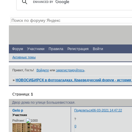
Форум
Участники
Правила
Регистрация
Войти
Активные темы
Привет, Гость!
Войдите
или
зарегистрируйтесь
.
»
НОВОСИБИРСК в фотозагадках. Краеведческий форум - история 
Страница:
1
Двор дома по улице Большевистская.
Gelo p
Поделиться
06-03-2021 14:47:22
Участник
?
Рейтинг:
0