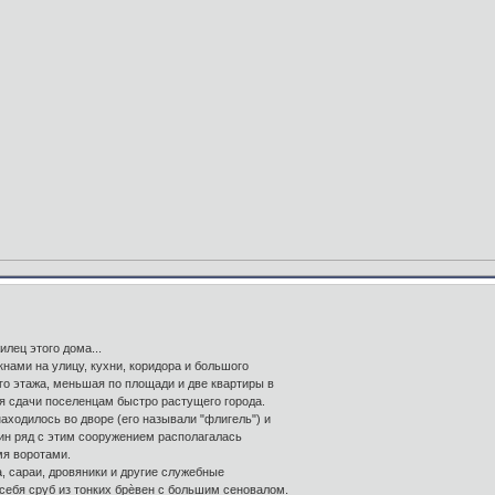
лец этого дома...
нами на улицу, кухни, коридора и большого
ого этажа, меньшая по площади и две квартиры в
я сдачи поселенцам быстро растущего города.
аходилось во дворе (его называли "флигель") и
дин ряд с этим сооружением располагалась
мя воротами.
, сараи, дровяники и другие служебные
себя сруб из тонких брѐвен с большим сеновалом.