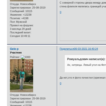
С северной стороны двора между дом
Откуда:
Новосибирск
стена флигеля являлись границей уча
Зарегистрирован
: 25-08-2019
Сообщений:
10115
0
Уважение:
+13238
Позитив:
+4198
Пол:
Мужской
Провел на форуме:
3 месяца 29 дней
Последний визит:
Сегодня 10:49:11
Gelo p
Поделиться
06-03-2021 16:40:24
Участник
Рейтинг:
Ромуальдович написал(а):
Ах, хитрецы. Левый угол на Ф
Да нет,это я фото почистил (оригина
0
Откуда:
Новосибирск
Зарегистрирован
: 25-08-2019
Сообщений:
10115
Уважение:
+13238