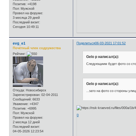
Позитив:
+4198
Пол:
Мужской
Провел на форуме:
3 месяца 29 дней
Последний визит:
Сегодня 10:49:11
evg_e1
Поделиться
06-03-2021 17:01:52
Почётный член содружества
Рейтинг:
Gelo p написал(а):
Следующиим будет фото со ст
Gelo p написал(а):
Откуда:
Новосибирск
...зато на фото со стороны ули
Зарегистрирован
: 02-04-2011
Сообщений:
6633
Уважение:
+4347
Позитив:
+6995
Пол:
Мужской
0
Провел на форуме:
2 месяца 12 дней
Последний визит:
04-05-2026 12:23:54