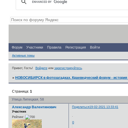
Форум
Участники
Правила
Регистрация
Войти
Активные темы
Привет, Гость!
Войдите
или
зарегистрируйтесь
.
»
НОВОСИБИРСК в фотозагадках. Краеведческий форум - история 
Страница:
1
Улица Липецкая, 58
Александр Валентинович
Поделиться
19-02-2021 13:33:41
Участник
.
Рейтинг:
0