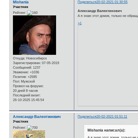
Mishania
Поделиться
20-02-2021 01:30:55
Участник
Александр Валентинович
Рейтинг:
А я знаю этот домик, только не обра
+1
Откуда:
Новосибирск
Зарегистрирован
: 07-05-2019
Сообщений:
1237
Уважение:
+1036
Позитив:
+2585
Пол:
Мужской
Провел на форуме:
20 дней 8 часов
Последний визит:
26-10-2025 15:45:54
Александр Валентинович
Поделиться
20-02-2021 01:51:11
Участник
Рейтинг:
Mishania написал(а):
А я знаю этот домик, только не