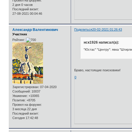
Провел на форуме:
2 дня 0 часов
Последний визит:
27-08-2021 00:04:46
Александр Валентинович
Поделиться
20-02-2021 01:26:43
Участник
Рейтинг:
нск1926 написал(а):
"Юстас" "Центру": явка "Штирли
Браво, настоящие поисковики!
0
Зарегистрирован
: 07-04-2020
Сообщений:
10037
Уважение:
+10065
Позитив:
+8705
Провел на форуме:
3 месяца 22 дня
Последний визит:
Сегодня 17:42:48