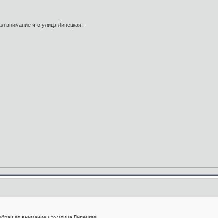
щал внимание что улица Липецкая.
 обращал внимание что улица Липецкая.