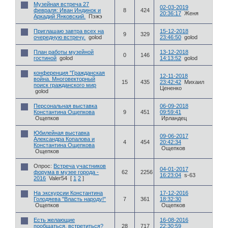
Музейная встреча 27
02-03-2019
февраля: Иван Индинок и
8
424
20:36:17
Женя
Аркадий Янковский.
Пэжэ
Приглашаю завтра всех на
15-12-2018
9
329
очередную встречу.
golod
23:46:50
golod
План работы музейной
13-12-2018
0
146
гостиной
golod
14:13:52
golod
конференция "Гражданская
12-11-2018
война. Многовекторный
15
435
23:42:42
Михаил
поиск гражданского мир
Цененко
golod
Персональная выставка
06-09-2018
Константина Ощепкова
9
451
09:59:41
Ощепков
Ирландец
Юбилейная выставка
09-06-2017
Александра Копалова и
4
454
20:42:34
Константина Ощепкова
Ощепков
Ощепков
Опрос:
Встреча участников
04-01-2017
форума в музее города -
62
2256
16:23:04
s-63
2016
Valer54
[
1
2
]
На экскурсии Константина
17-12-2016
Голодяева "Власть народу!"
7
361
18:32:30
Ощепков
Ощепков
Есть желающие
16-08-2016
пообщаться, встретиться?
28
717
22:30:59