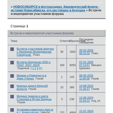
»
НОВОСИБИРСК в фотозагадках. Краеведческий форум -
история Новосибирска, его настоящее и будущее
»
Встречи
и мероприятия участников форума
Страница:
1
Встречи и мероприятия участников форума
Последнее
Тема
Ответов
Просмотров
сообщение
Встреча участников форума
28-02-2026
с Леонидом Леонидовичем
30
1602
08:33:32
Пэжэ
Сикоруком.
Пэжэ
Встречи форумчан 2020-х
07-01-2026
(2022, 2023, 2024)
160
8293
07:14:57
Михаил
Ощепков
[
1
2
3
4
]
Цененко
Малкин и Ревердатто в
08-05-2025
1
143
Доме Учёных
Гошак
11:08:38
Гошак
Казачьи дороги Берской
14-08-2024
10
366
волости
Гошак
21:26:27
Гошак
Медные прииски и карта
13-08-2024
Старцова в Музее Бердска
3
230
21:54:12
evg_e1
Гошак
Установка памятного креста
21-07-2024
в с. Кривощёково
Valer54
232
4954