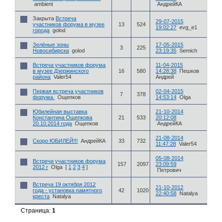
ambient
АндрейКА
Закрыта
Встреча
29-07-2015
участников форума в музее
13
524
19:02:27
evg_e1
города
golod
Зелёные зоны
17-05-2015
3
225
Новосибирска
golod
23:19:35
Semich
Встреча участников форума
11-04-2015
в музее Дзержинского
16
580
14:28:38
Пешков
района
Valer54
Андрей
Первая встреча участников
02-04-2015
7
378
форума.
Ощепков
14:53:14
Olga
Юбилейная выставка
21-10-2014
Константина Ощепкова
21
533
20:12:08
20.10.2014 года
Ощепков
АндрейКА
21-08-2014
Скоро ЮБИЛЕЙ!!!
АндрейКА
33
732
11:47:28
Valer54
05-08-2014
Встречи участников форума
157
2097
23:09:59
2012 г
Olga
[
1
2
3
4
]
Петрович
Встреча 19 октября 2012
21-10-2012
года - установка памятного
42
1020
22:40:58
Natalya
креста
Natalya
Страница:
1