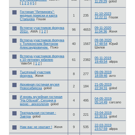
11:29:29
golod
[
1
2
3
4
5
]
Гостиная "Литвиновъ":
11-10-2023
медные прииски и карта
1
235
12:22:11
Гошак
Старцова
Гошак
Встречи участников форума
09-11-2020
96
4653
2011г.
AWA
[
1
2
]
11:04:36
Женя
Встреча участников форума
09-08-2020
с Толоконским Виктором
40
1567
17:48:54
Юрий
Александровичем.
Пэжэ
Шилов
Встреча участников форума
05-11-2019
к 10-летнему юбилею
61
2382
19:49:54
alippa
Valer54
[
1
2
]
Тысячный участник
09-09-2019
8
277
форума.
Женя
18:09:46
avro
Архивная гостиная музея
21-05-2019
2
184
Новосибирска
golod
22:34:31
golod
И вновь музейная гостиная
04-05-2019
"На Обской". Сегодня в
4
495
05:14:49
carcano
меню - археология
golod
Театральная гостиная -
23-04-2019
0
221
Завтра
golod
22:30:51
golod
22-03-2019
Нам вас не хватает !
Женя
9
535
23:57:59
alippa