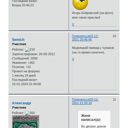
Последний визит:
Вчера 20:45:23
Игорь Бобровский (на фото)
мне такое прислал!
0
Поделиться
03-12-
10
Semich
2021 20:46:46
Участник
Модняцкий прикид у чуваков
Рейтинг:
(на то время конечно).
Зарегистрирован
: 26-09-2012
Сообщений:
2006
0
Уважение:
+362
Позитив:
+31
Провел на форуме:
1 месяц 19 дней
Последний визит:
15-01-2024 01:48:08
Поделиться
03-12-
11
Александр
2021 21:34:19
Участник
Рейтинг:
Женя
написал(а):
Во дворах домов