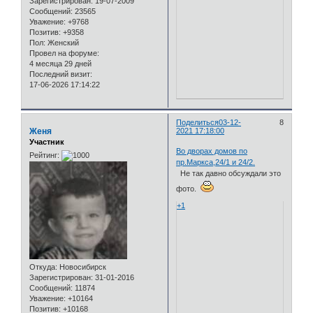
Зарегистрирован
: 19-07-2009
Сообщений:
23565
Уважение:
+9768
Позитив:
+9358
Пол:
Женский
Провел на форуме:
4 месяца 29 дней
Последний визит:
17-06-2026 17:14:22
Поделиться
03-12-
8
Женя
2021 17:18:00
Участник
Во дворах домов по
Рейтинг:
пр.Маркса,24/1 и 24/2.
Не так давно обсуждали это
фото.
+1
Откуда:
Новосибирск
Зарегистрирован
: 31-01-2016
Сообщений:
11874
Уважение:
+10164
Позитив:
+10168