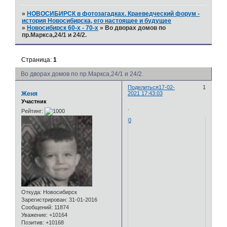
»
НОВОСИБИРСК в фотозагадках. Краеведческий форум -
история Новосибирска, его настоящее и будущее
»
Новосибирск 60-х - 70-х
»
Во дворах домов по
пр.Маркса,24/1 и 24/2.
Страница:
1
Во дворах домов по пр.Маркса,24/1 и 24/2.
Поделиться
17-02-
1
Женя
2021 17:43:03
Участник
.
Рейтинг:
0
Откуда:
Новосибирск
Зарегистрирован
: 31-01-2016
Сообщений:
11874
Уважение:
+10164
Позитив:
+10168