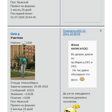
Пол:
Мужской
Провел на форуме:
1 месяц 29 дней
Последний визит:
31-07-2026 20:54:45
Поделиться
03-12-
9
Gelo p
2021 18:36:54
Участник
Рейтинг:
Женя
написал(а):
Во дворах домов
по
пр.Маркса,24/1 и
24/2.
Не так давно
обсуждали это
фото.
Откуда:
Новосибирск
Зарегистрирован
: 25-08-2019
Сообщений:
10115
Да уж не замудрился
Уважение:
+13238
поиском,думалось
Позитив:
+4198
Пол:
Мужской
эксклюзив,
Провел на форуме:
3 месяца 29 дней