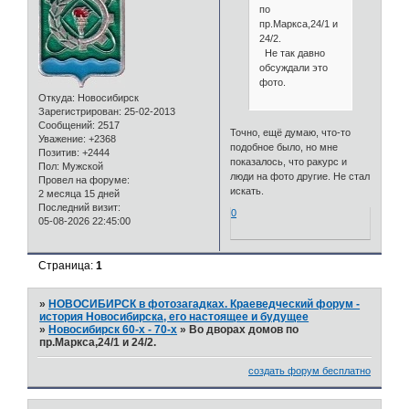
по
пр.Маркса,24/1 и
24/2.
Не так давно
обсуждали это
фото.
Откуда:
Новосибирск
Зарегистрирован
: 25-02-2013
Сообщений:
2517
Точно, ещё думаю, что-то
Уважение:
+2368
подобное было, но мне
Позитив:
+2444
показалось, что ракурс и
Пол:
Мужской
люди на фото другие. Не стал
Провел на форуме:
искать.
2 месяца 15 дней
Последний визит:
0
05-08-2026 22:45:00
Страница:
1
»
НОВОСИБИРСК в фотозагадках. Краеведческий форум -
история Новосибирска, его настоящее и будущее
»
Новосибирск 60-х - 70-х
»
Во дворах домов по
пр.Маркса,24/1 и 24/2.
создать форум бесплатно