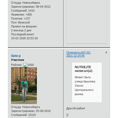
Откуда:
Новосибирск
Зарегистрирован
: 08-04-2012
Сообщений:
1410
Уважение:
+355
Позитив:
+137
Пол:
Мужской
Провел на форуме:
2 месяца 2 дня
Последний визит:
10-02-2026 22:53:18
Поделиться
07-02-
4
Gelo p
2021 12:14:45
Участник
Рейтинг:
NUTRILITE
написал(а):
Может быть
улица Крылова.
Около
Центрального
рынка.
Откуда:
Новосибирск
Другой район!
Зарегистрирован
: 25-08-2019
0
Сообщений:
10115