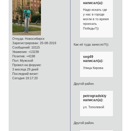
написал(а):
Надо искать где
у нас в городе
могли в то время
проехать
Победы?))
Откуда:
Новосибирск
Зарегистрирован
: 25-08-2019
Как её туда занесло?!))
Сообщений:
10115
Уважение:
+13238
Позитив:
+4198
seg49
написал(а):
Пол:
Мужской
Провел на форуме:
Улица Кирова
3 месяца 29 дней
Последний визит:
Сегодня 19:17:20
Другой район.
petrogradskiy
написал(а):
ул. Тополевой
Другой район.