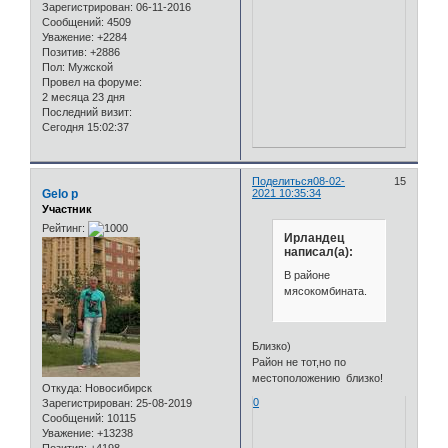
Зарегистрирован
: 06-11-2016
Сообщений:
4509
Уважение:
+2284
Позитив:
+2886
Пол:
Мужской
Провел на форуме:
2 месяца 23 дня
Последний визит:
Сегодня 15:02:37
Поделиться
08-02-
15
Gelo p
2021 10:35:34
Участник
Рейтинг:
Ирландец
написал(а):
В районе
мясокомбината.
Близко)
Район не тот,но по
местоположению близко!
Откуда:
Новосибирск
0
Зарегистрирован
: 25-08-2019
Сообщений:
10115
Уважение:
+13238