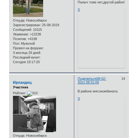
Палыч тоже нет,другой район!
0
Откуда:
Новосибирск
Зарегистрирован
: 25-08-2019
Сообщений:
10115
Уважение:
+13238
Позитив:
+4198
Пол:
Мужской
Провел на форуме:
3 месяца 29 дней
Последний визит:
Сегодня 19:17:20
Поделиться
08-02-
14
Ирландец
2021 08:31:09
Участник
В районе мясокомбината.
Рейтинг:
0
Откуда:
Новосибирск