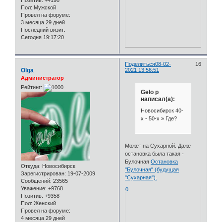
Позитив:
+4198
Пол:
Мужской
Провел на форуме:
3 месяца 29 дней
Последний визит:
Сегодня 19:17:20
Поделиться
08-02-
16
Olga
2021 13:56:51
Администратор
Рейтинг:
Gelo p
написал(а):
Новосибирск 40-
х - 50-х » Где?
Может на Сухарной. Даже
остановка была такая -
Булочная
Остановка
Откуда:
Новосибирск
"Булочная" (будущая
Зарегистрирован
: 19-07-2009
"Сухарная").
Сообщений:
23565
Уважение:
+9768
0
Позитив:
+9358
Пол:
Женский
Провел на форуме:
4 месяца 29 дней