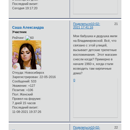
Последний визит:
Сегодня 19:17:20
Поделиться
10-02-
21
Саша Александра
2021 17:41:16
Участник
Мои бабушка и дедушка жили
Рейтинг:
на Владимировской. Всё, что
связано с этой улицей,
вызывает детские трепетные
воспоминания. Этот магазин
снесли когда? Примерно в
начале 1960-х, когда стали
возводить там кирпичные
Откуда:
Новосибирск
дома?
Зарегистрирован
: 22-05-2016
0
Сообщений:
533
Уважение:
+127
Позитив:
+106
Пол:
Женский
Провел на форуме:
7 дней 15 часов
Последний визит:
11-08-2021 19:37:26
Поделиться
10-02-
22