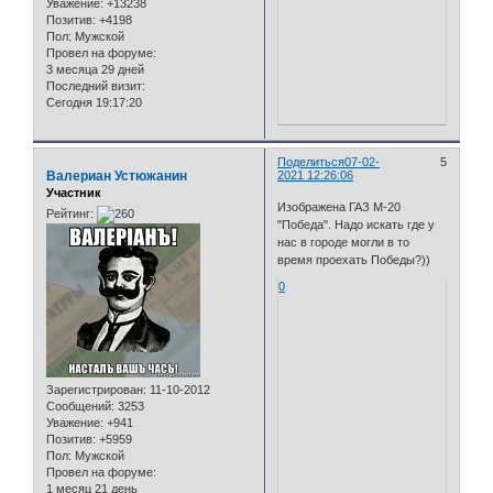
Уважение:
+13238
Позитив:
+4198
Пол:
Мужской
Провел на форуме:
3 месяца 29 дней
Последний визит:
Сегодня 19:17:20
Поделиться
07-02-
5
Валериан Устюжанин
2021 12:26:06
Участник
Изображена ГАЗ М-20
Рейтинг:
"Победа". Надо искать где у
нас в городе могли в то
время проехать Победы?))
0
Зарегистрирован
: 11-10-2012
Сообщений:
3253
Уважение:
+941
Позитив:
+5959
Пол:
Мужской
Провел на форуме:
1 месяц 21 день