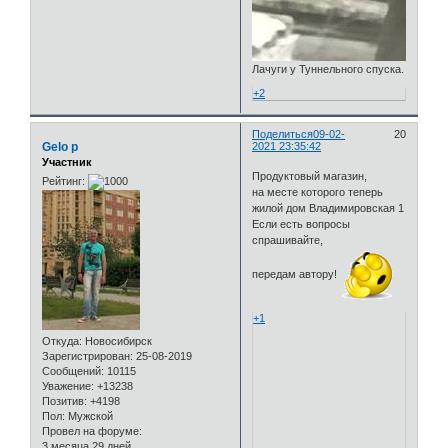
Лачуги у Туннельного спуска.
+2
Поделиться
09-02-
20
Gelo p
2021 23:35:42
Участник
Продуктовый магазин,
Рейтинг:
на месте которого теперь
жилой дом Владимировская 1
Если есть вопросы
спрашивайте,
передам автору!
+1
Откуда:
Новосибирск
Зарегистрирован
: 25-08-2019
Сообщений:
10115
Уважение:
+13238
Позитив:
+4198
Пол:
Мужской
Провел на форуме:
3 месяца 29 дней