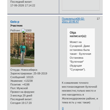
Последний визит:
17-06-2026 17:14:22
Поделиться
08-02-
17
Gelo p
2021 19:46:47
Участник
Рейтинг:
Olga
написал(а):
Может на
Сухарной. Даже
остановка была
такая - Булочная
Остановка
"Булочная"
(будущая
"Сухарная").
Откуда:
Новосибирск
Зарегистрирован
: 25-08-2019
Сообщений:
10115
Уважение:
+13238
К сожалению точного
Позитив:
+4198
местонахождения булочной
Пол:
Мужской
неизвестно,только место и
Провел на форуме:
оно находилось в
3 месяца 29 дней
Железнодорожном районе, и
Последний визит:
тема есть у нас такая)
Сегодня 19:17:20
0