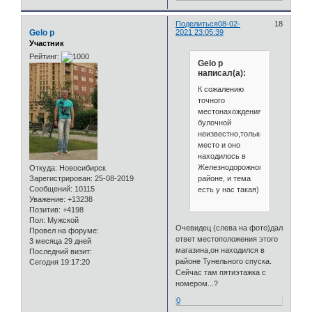
Поделиться
08-02-
18
Gelo p
2021 23:05:39
Участник
Рейтинг:
Gelo p
написал(а):
К сожалению
точного
местонахождения
булочной
неизвестно,только
место и оно
находилось в
Железнодорожном
Откуда:
Новосибирск
районе, и тема
Зарегистрирован
: 25-08-2019
Сообщений:
10115
есть у нас такая)
Уважение:
+13238
Позитив:
+4198
Пол:
Мужской
Очевидец (слева на фото)дал
Провел на форуме:
ответ местоположения этого
3 месяца 29 дней
магазина,он находился в
Последний визит:
районе Тунельного спуска.
Сегодня 19:17:20
Сейчас там пятиэтажка с
номером...?
0