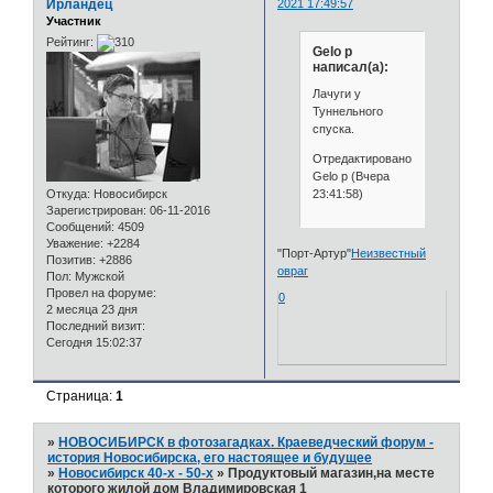
Ирландец
2021 17:49:57
Участник
Рейтинг:
Gelo p
написал(а):
Лачуги у
Туннельного
спуска.
Отредактировано
Gelo p (Вчера
23:41:58)
Откуда:
Новосибирск
Зарегистрирован
: 06-11-2016
Сообщений:
4509
Уважение:
+2284
"Порт-Артур"
Неизвестный
Позитив:
+2886
овраг
Пол:
Мужской
Провел на форуме:
0
2 месяца 23 дня
Последний визит:
Сегодня 15:02:37
Страница:
1
»
НОВОСИБИРСК в фотозагадках. Краеведческий форум -
история Новосибирска, его настоящее и будущее
»
Новосибирск 40-х - 50-х
»
Продуктовый магазин,на месте
которого жилой дом Владимировская 1