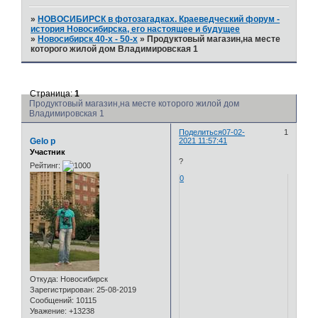
»
НОВОСИБИРСК в фотозагадках. Краеведческий форум -
история Новосибирска, его настоящее и будущее
»
Новосибирск 40-х - 50-х
»
Продуктовый магазин,на месте
которого жилой дом Владимировская 1
Страница:
1
Продуктовый магазин,на месте которого жилой дом
Владимировская 1
Поделиться
07-02-
1
Gelo p
2021 11:57:41
Участник
?
Рейтинг:
0
Откуда:
Новосибирск
Зарегистрирован
: 25-08-2019
Сообщений:
10115
Уважение:
+13238