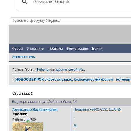
Форум
Участники
Правила
Регистрация
Войти
Активные темы
Привет, Гость!
Войдите
или
зарегистрируйтесь
.
»
НОВОСИБИРСК в фотозагадках. Краеведческий форум - история 
Страница:
1
Во дворе дома по ул. Добролюбова, 14
Александр Валентинович
Поделиться
26-01-2021 11:30:55
Участник
.
Рейтинг:
0