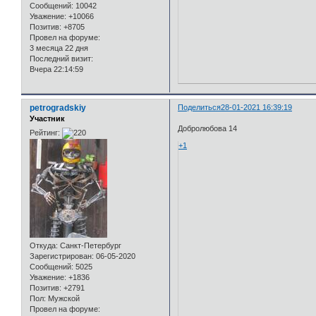
Сообщений:
10042
Уважение:
+10066
Позитив:
+8705
Провел на форуме:
3 месяца 22 дня
Последний визит:
Вчера 22:14:59
petrogradskiy
Поделиться
28-01-2021 16:39:19
Участник
Добролюбова 14
Рейтинг:
+1
Откуда:
Санкт-Петербург
Зарегистрирован
: 06-05-2020
Сообщений:
5025
Уважение:
+1836
Позитив:
+2791
Пол:
Мужской
Провел на форуме: