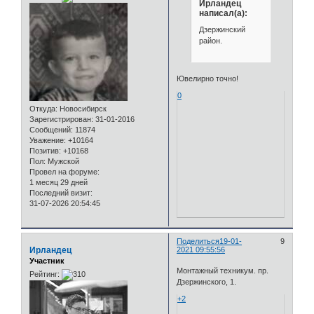
Ирландец
написал(а):
Дзержинский
район.
Ювелирно точно!
0
Откуда:
Новосибирск
Зарегистрирован
: 31-01-2016
Сообщений:
11874
Уважение:
+10164
Позитив:
+10168
Пол:
Мужской
Провел на форуме:
1 месяц 29 дней
Последний визит:
31-07-2026 20:54:45
Поделиться
19-01-
9
Ирландец
2021 09:55:56
Участник
Монтажный техникум. пр.
Рейтинг:
Дзержинского, 1.
+2