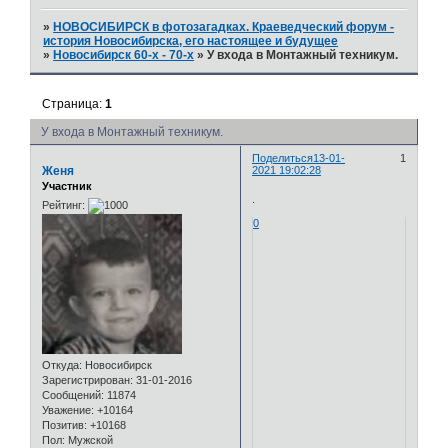
»
НОВОСИБИРСК в фотозагадках. Краеведческий форум -
история Новосибирска, его настоящее и будущее
»
Новосибирск 60-х - 70-х
»
У входа в Монтажный техникум.
Страница:
1
У входа в Монтажный техникум.
Поделиться
13-01-
1
Женя
2021 19:02:28
Участник
.
Рейтинг:
0
Откуда:
Новосибирск
Зарегистрирован
: 31-01-2016
Сообщений:
11874
Уважение:
+10164
Позитив:
+10168
Пол:
Мужской