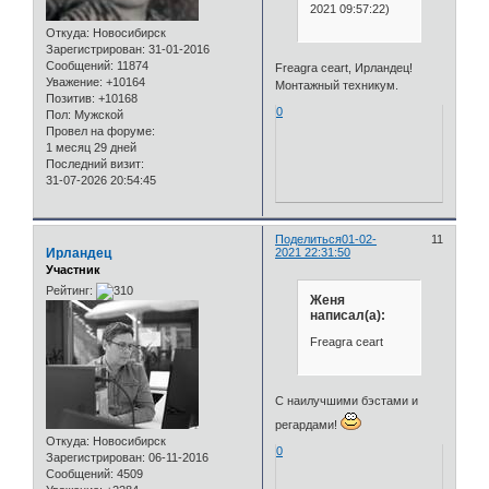
2021 09:57:22)
Откуда:
Новосибирск
Зарегистрирован
: 31-01-2016
Сообщений:
11874
Freagra ceart, Ирландец!
Уважение:
+10164
Монтажный техникум.
Позитив:
+10168
0
Пол:
Мужской
Провел на форуме:
1 месяц 29 дней
Последний визит:
31-07-2026 20:54:45
Поделиться
01-02-
11
Ирландец
2021 22:31:50
Участник
Рейтинг:
Женя
написал(а):
Freagra ceart
С наилучшими бэстами и
регардами!
Откуда:
Новосибирск
0
Зарегистрирован
: 06-11-2016
Сообщений:
4509