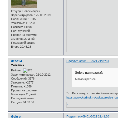
Откуда:
Новосибирск
Зарегистрирован
: 25-08-2019
Сообщений:
10115
Уважение:
+13238
Позитив:
+4198
Пол:
Мужской
Провел на форуме:
3 месяца 29 дней
Последний визит:
Вчера 20:45:23
deos54
Поделиться
09-01-2021 21:02:31
Участник
Рейтинг:
Gelo p написал(а):
Зарегистрирован
: 02-10-2012
Сообщений:
3578
А поконкретнее!
Уважение:
+2377
Позитив:
+1058
Провел на форуме:
Это Вы к тому, что на Аксёнова не од
9 месяцев 11 дней
https://www.kprfnsk.ru/upload/resize
Последний визит:
Сегодня 04:52:06
0
Gelo p
Поделиться
09-01-2021 21:41:20