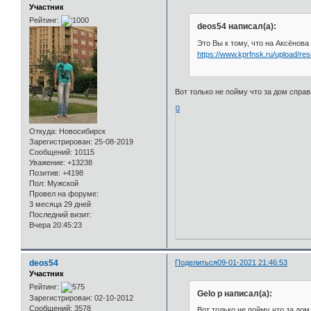
Участник
Рейтинг:
deos54 написал(а):
Это Вы к тому, что на Аксёнова
https://www.kprfnsk.ru/upload/re
Вот только не пойму что за дом справ
0
Откуда:
Новосибирск
Зарегистрирован
: 25-08-2019
Сообщений:
10115
Уважение:
+13238
Позитив:
+4198
Пол:
Мужской
Провел на форуме:
3 месяца 29 дней
Последний визит:
Вчера 20:45:23
deos54
Поделиться
09-01-2021 21:46:53
Участник
Рейтинг:
Gelo p написал(а):
Зарегистрирован
: 02-10-2012
Сообщений:
3578
Вот только не пойму что за дом