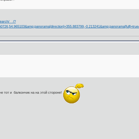
search/ /?
83.060726,54.965103&amp;panorama[direction]=355.883799,-0.213241&amp;panorama
е тот и балкончик на на этой стороне!