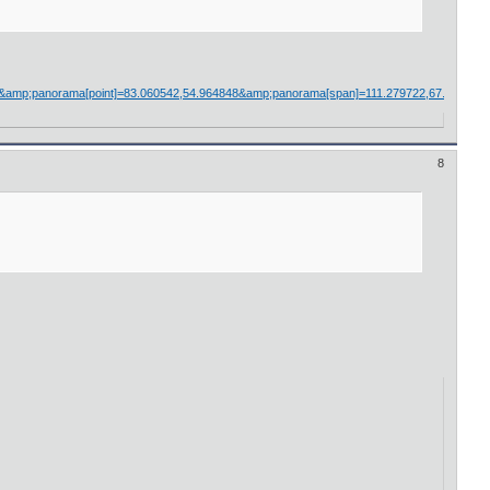
[full]=true&amp;panorama[point]=83.060542,54.964848&amp;panorama[span]=111.27
8