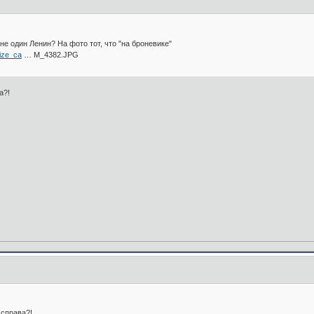
 не один Ленин? На фото тот, что "на броневике"
size_ca
… M_4382.JPG
а?!
 справа?!