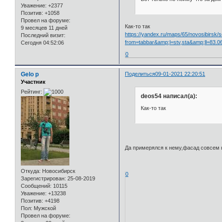
Уважение:
+2377
Позитив:
+1058
Провел на форуме:
Как-то так
9 месяцев 11 дней
https://yandex.ru/maps/65/novosibirsk/
Последний визит:
from=tabbar&amp;l=stv,sta&amp;ll=
Сегодня 04:52:06
0
Gelo p
Поделиться
09-01-2021 22:20:51
Участник
Рейтинг:
deos54 написал(а):
Как-то так
Да примерялся к нему,фасад совсем н
Откуда:
Новосибирск
0
Зарегистрирован
: 25-08-2019
Сообщений:
10115
Уважение:
+13238
Позитив:
+4198
Пол:
Мужской
Провел на форуме: