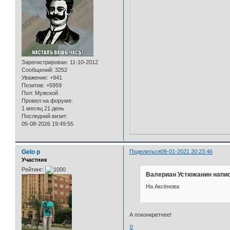
Зарегистрирован
: 11-10-2012
Сообщений:
3252
Уважение:
+941
Позитив:
+5959
Пол:
Мужской
Провел на форуме:
1 месяц 21 день
Последний визит:
05-08-2026 19:49:55
Gelo p
Поделиться
09-01-2021 20:23:46
Участник
Рейтинг:
Валериан Устюжанин напис
На Аксёнова
А поконкретнее!
0