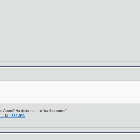
ин Ленин? На фото тот, что "на броневике"
_ca … M_4382.JPG