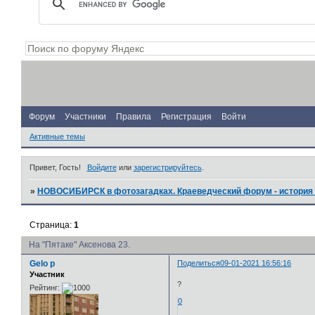
Форум
Участники
Правила
Регистрация
Войти
Активные темы
Привет, Гость!
Войдите
или
зарегистрируйтесь
.
»
НОВОСИБИРСК в фотозагадках. Краеведческий форум - история 
Страница:
1
На "Пятаке" Аксенова 23.
Gelo p
Поделиться
09-01-2021 16:56:16
Участник
?
Рейтинг:
0