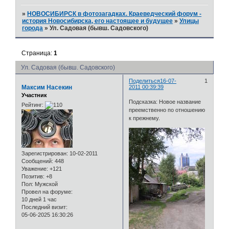
»
НОВОСИБИРСК в фотозагадках. Краеведческий форум -
история Новосибирска, его настоящее и будущее
»
Улицы
города
»
Ул. Садовая (бывш. Садовского)
Страница:
1
Ул. Садовая (бывш. Садовского)
Поделиться
16-07-
1
Максим Насекин
2011 00:39:39
Участник
Подсказка: Новое название
Рейтинг:
преемственно по отношению
к прежнему.
Зарегистрирован
: 10-02-2011
Сообщений:
448
Уважение:
+121
Позитив:
+8
Пол:
Мужской
Провел на форуме:
10 дней 1 час
Последний визит:
05-06-2025 16:30:26