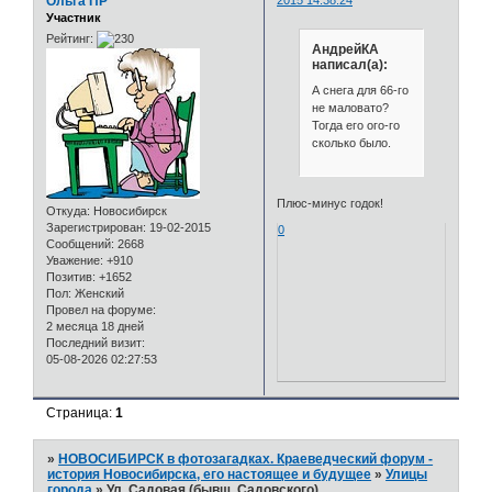
Ольга ПР
Участник
Рейтинг:
АндрейКА
написал(а):
А снега для 66-го
не маловато?
Тогда его ого-го
сколько было.
Плюс-минус годок!
Откуда:
Новосибирск
Зарегистрирован
: 19-02-2015
0
Сообщений:
2668
Уважение:
+910
Позитив:
+1652
Пол:
Женский
Провел на форуме:
2 месяца 18 дней
Последний визит:
05-08-2026 02:27:53
Страница:
1
»
НОВОСИБИРСК в фотозагадках. Краеведческий форум -
история Новосибирска, его настоящее и будущее
»
Улицы
города
»
Ул. Садовая (бывш. Садовского)