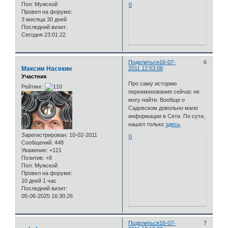
Пол:
Мужской
0
Провел на форуме:
3 месяца 30 дней
Последний визит:
Сегодня 23:01:22
Поделиться
16-07-
6
Максим Насекин
2011 12:53:08
Участник
Про саму историю
Рейтинг:
переименования сейчас не
могу найти. Вообще о
Садовском довольно мало
информации в Сети. По сути,
нашел только
здесь
.
Зарегистрирован
: 10-02-2011
0
Сообщений:
448
Уважение:
+121
Позитив:
+8
Пол:
Мужской
Провел на форуме:
10 дней 1 час
Последний визит:
05-06-2025 16:30:26
Поделиться
16-07-
7