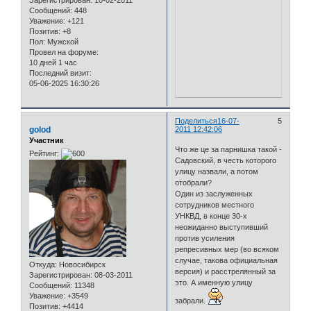
Сообщений:
448
Уважение:
+121
Позитив:
+8
Пол:
Мужской
Провел на форуме:
10 дней 1 час
Последний визит:
05-06-2025 16:30:26
Поделиться
16-07-
5
golod
2011 12:42:06
Участник
Что же це за парнишка такой -
Рейтинг:
Садовский, в честь которого
улицу назвали, а потом
отобрали?
Один из заслуженных
сотрудников местного
УНКВД, в конце 30-х
неожиданно выступивший
против усиления
репресивных мер (во всяком
случае, такова официальная
Откуда:
Новосибирск
версия) и расстрелянный за
Зарегистрирован
: 08-03-2011
это. А именную улицу
Сообщений:
11348
Уважение:
+3549
забрали.
Позитив:
+4414