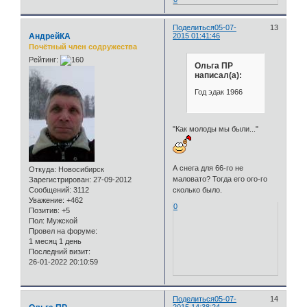
Поделиться
05-07-
13
АндрейКА
2015 01:41:46
Почётный член содружества
Рейтинг:
Ольга ПР
написал(а):
Год эдак 1966
"Как молоды мы были..."
А снега для 66-го не
Откуда:
Новосибирск
маловато? Тогда его ого-го
Зарегистрирован
: 27-09-2012
Сообщений:
3112
сколько было.
Уважение:
+462
0
Позитив:
+5
Пол:
Мужской
Провел на форуме:
1 месяц 1 день
Последний визит:
26-01-2022 20:10:59
Поделиться
05-07-
14
2015 14:38:24