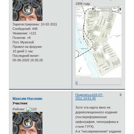
1906 году.
Зарегистрирован
: 10-02-2011
Сообщений:
448
Уважение:
+121
Позитив:
+8
Пол:
Мужской
Провел на форуме:
10 дней 1 час
Последний визит:
05-06-2025 16:30:26
0
Поделиться
16-07-
9
Максим Насекин
2011 14:51:45
Участник
Хотя эта карта явно не
Рейтинг:
дореволюционного издания
(послереформенная
орфография, типографика в
стиле ГУГК).
А в "несовременном" издании