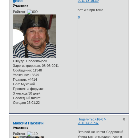
golod
2011 13:19:39
Участник
вот и я про тоже.
Рейтинг:
0
Откуда:
Новосибирск
Зарегистрирован
: 08-03-2011
Сообщений:
11348
Уважение:
+3549
Позитив:
+4414
Пол:
Мужской
Провел на форуме:
3 месяца 30 дней
Последний визит:
Сегодня 23:01:22
Поделиться
16-07-
8
Максим Насекин
2011 14:21:37
Участник
Это всё же не тот Садовский.
Рейтинг:
Улица так называлась уже в