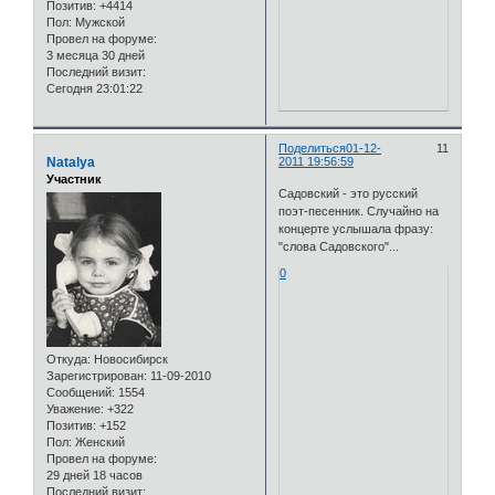
Позитив:
+4414
Пол:
Мужской
Провел на форуме:
3 месяца 30 дней
Последний визит:
Сегодня 23:01:22
Поделиться
01-12-
11
Natalya
2011 19:56:59
Участник
Садовский - это русский
поэт-песенник. Случайно на
концерте услышала фразу:
"слова Садовского"...
0
Откуда:
Новосибирск
Зарегистрирован
: 11-09-2010
Сообщений:
1554
Уважение:
+322
Позитив:
+152
Пол:
Женский
Провел на форуме:
29 дней 18 часов
Последний визит: