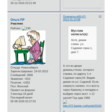
20-12-2016 23:21:49
Поделиться
05-07-
12
Ольга ПР
2015 01:14:08
Участник
Рейтинг:
Муслим
написал(а):
Хотя, домик
слева- ул.
Садовая горка 1,
дом 7.
А это во дворе
Откуда:
Новосибирск
домика,стенка которого
Зарегистрирован
: 19-02-2015
справа, по адресу 1-я
Сообщений:
2668
Садовая горка,54. Видим
Уважение:
+910
домик по ул. Садовой. Если
Позитив:
+1652
свернуть налево, то к мосту
Пол:
Женский
через Каменку и попадем и
Провел на форуме:
выйдем через мост к 12
2 месяца 18 дней
Последний визит:
школе! Год эдак 1966
05-08-2026 02:27:53
0