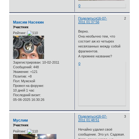
0
Поделиться
16-07-
2
Максим Насекин
2011 01:37:56
Участник
Верно.
Рейтинг:
Она необычно тем, что
состоит аж из четырех
несвязанных между собой
фрагментов.
А прежнее название?
Зарегистрирован
: 10-02-2011
0
Сообщений:
448
Уважение:
+121
Позитив:
+8
Пол:
Мужской
Провел на форуме:
10 дней 1 час
Последний визит:
05-06-2025 16:30:26
Поделиться
16-07-
3
Муслим
2011 01:48:51
Участник
Нечайно удалил своё
Рейтинг:
сообщение. Это ул. Садовая.