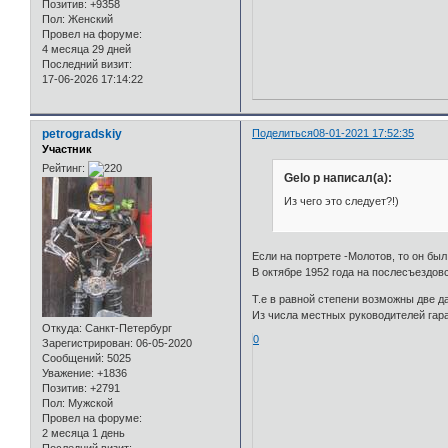
Позитив:
+9358
Пол:
Женский
Провел на форуме:
4 месяца 29 дней
Последний визит:
17-06-2026 17:14:22
petrogradskiy
Поделиться
08-01-2021 17:52:35
Участник
Рейтинг:
Gelo p написал(а):
Из чего это следует?!)
Если на портрете -Молотов, то он был 
В октябре 1952 года на послесъездов
Т.е в равной степени возможны две дат
Из числа местных руководителей гара
Откуда:
Санкт-Петербург
0
Зарегистрирован
: 06-05-2020
Сообщений:
5025
Уважение:
+1836
Позитив:
+2791
Пол:
Мужской
Провел на форуме:
2 месяца 1 день