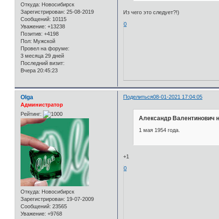
Откуда:
Новосибирск
Зарегистрирован
: 25-08-2019
Из чего это следует?!)
Сообщений:
10115
0
Уважение:
+13238
Позитив:
+4198
Пол:
Мужской
Провел на форуме:
3 месяца 29 дней
Последний визит:
Вчера 20:45:23
Olga
Поделиться
08-01-2021 17:04:05
Администратор
Рейтинг:
Александр Валентинович н
1 мая 1954 года.
+1
0
Откуда:
Новосибирск
Зарегистрирован
: 19-07-2009
Сообщений:
23565
Уважение:
+9768