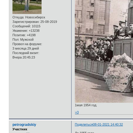
Откуда:
Новосибирск
Зарегистрирован
: 25-08-2019
Сообщений:
10115
Уважение:
+13238
Позитив:
+4198
Пол:
Мужской
Провел на форуме:
3 месяца 29 дней
Последний визит:
Вчера 20:45:23
1мая 1954 год.
+3
petrogradskiy
Поделиться
08-01-2021 14:40:32
Участник