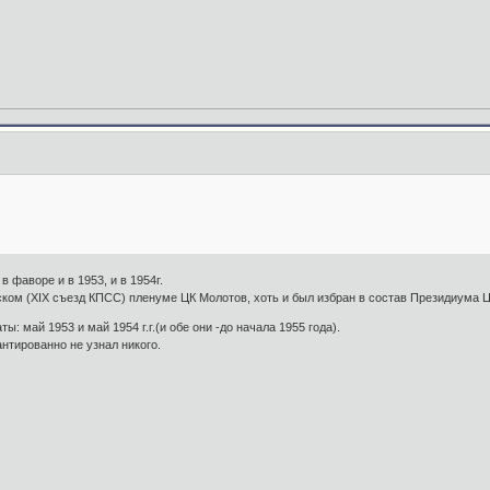
в фаворе и в 1953, и в 1954г.
ском (XIX съезд КПСС) пленуме ЦК Молотов, хоть и был избран в состав Президиума Ц
ы: май 1953 и май 1954 г.г.(и обе они -до начала 1955 года).
нтированно не узнал никого.