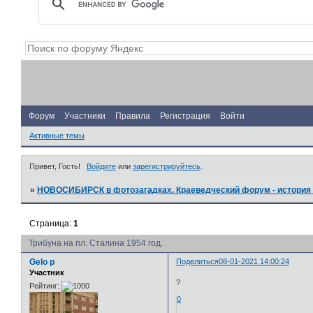
Форум
Участники
Правила
Регистрация
Войти
Активные темы
Привет, Гость!
Войдите
или
зарегистрируйтесь
.
»
НОВОСИБИРСК в фотозагадках. Краеведческий форум - история 
Страница:
1
Трибуна на пл. Сталина 1954 год.
Gelo p
Поделиться
08-01-2021 14:00:24
Участник
?
Рейтинг:
0