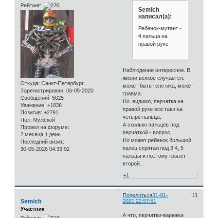
Рейтинг:
Semich
написал(а):
Ребенок-мутант -
4 пальца на
правой руке
Наблюдение интересное. В
жизни всякое случается:
Откуда:
Санкт-Петербург
может быть генетика, может
Зарегистрирован
: 06-05-2020
травма.
Сообщений:
5025
Но, видимо, перчатка на
Уважение:
+1836
правой руке все таки на
Позитив:
+2791
четыре пальца.
Пол:
Мужской
А сколько пальцев под
Провел на форуме:
перчаткой - вопрос.
2 месяца 1 день
Но может ребенок большой
Последний визит:
палец спрятал под 3,4, 5
30-05-2026 04:33:02
пальцы и поэтому грызет
второй...
+1
Поделиться
31-01-
11
Semich
2021 22:57:51
Участник
А что, перчатки-варежки