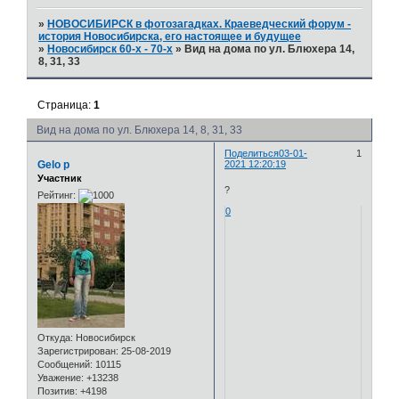
»
НОВОСИБИРСК в фотозагадках. Краеведческий форум -
история Новосибирска, его настоящее и будущее
»
Новосибирск 60-х - 70-х
»
Вид на дома по ул. Блюхера 14,
8, 31, 33
Страница:
1
Вид на дома по ул. Блюхера 14, 8, 31, 33
Поделиться
03-01-
1
Gelo p
2021 12:20:19
Участник
?
Рейтинг:
0
Откуда:
Новосибирск
Зарегистрирован
: 25-08-2019
Сообщений:
10115
Уважение:
+13238
Позитив:
+4198