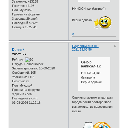
Уважение:
+13238
Позитив:
+4198
НИЧОСИ,как быстро!))
Пол:
Мужской
Провел на форуме:
3 месяца 29 дней
Верно однако!
Последний визит:
Сегодня 19:27:41
0
Поделиться
03-01-
6
Dennsk
2021 19:06:56
Участник
Рейтинг:
Gelo p
Откуда:
Новосибирск
написал(а):
Зарегистрирован
: 10-09-2020
Сообщений:
105
НИЧОСИ,как
Уважение:
+118
быстро!))
Позитив:
+2
Верно однако!
Пол:
Мужской
Провел на форуме:
9 дней 3 часа
Спинным мозгом и картами
Последний визит:
города почти полтора часа
01-08-2026 11:29:18
вытаскивал из подсознания
место