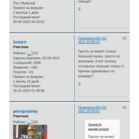
пальца?
Пол:
Мужской
Провел на форуме:
0
2 месяца 1 день
Последний визит:
30-05-2026 04:33:02
Поделиться
31-01-
13
Semich
2021 23:30:13
Участник
Грызть он может только
Рейтинг:
большой палец- просто по
Зарегистрирован
: 26-09-2012
анатомии. А вот почему
Сообщений:
2006
остальных пальцев только 3,
Уважение:
+362
причем одинаковых по
Позитив:
+31
размеру?
Провел на форуме:
1 месяц 19 дней
0
Последний визит:
15-01-2024 01:48:08
Поделиться
01-02-
14
petrogradskiy
2021 15:33:01
Участник
Рейтинг:
Semich
написал(а):
Грызть он может