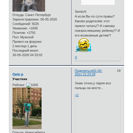
Semich!
Откуда:
Санкт-Петербург
А если Вы по сути правы?
Зарегистрирован
: 06-05-2020
Каково родителям этот
Сообщений:
5025
прикол читать!? И самому
Уважение:
+1836
повзрослевшему ребенку!? И
Позитив:
+2791
его возможным детям!?
Пол:
Мужской
Провел на форуме:
2 месяца 1 день
Последний визит:
30-05-2026 04:33:02
0
Поделиться
01-02-
19
Gelo p
2021 21:23:29
Участник
Знаю точно,у парня все
Рейтинг:
пальцы на месте...
+1
Откуда:
Новосибирск