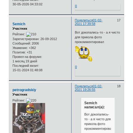
30-05-2026 04:33:02
0
Поделиться
01-02-
17
Semich
2021 17:39:58
Участник
Вот докопались-то - а я чисто
Рейтинг:
для прикола фото
Зарегистрирован
: 26-09-2012
прокомментировал
Сообщений:
2006
Уважение:
+362
Позитив:
+31
Провел на форуме:
1 месяц 19 дней
Последний визит:
0
15-01-2024 01:48:08
Поделиться
01-02-
18
petrogradskiy
2021 19:26:55
Участник
Рейтинг:
Semich
написал(а):
Вот докопались-
то - а я чисто для
прикола фото
прокомментировал