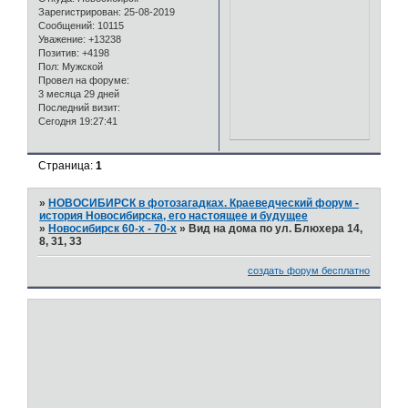
Зарегистрирован
: 25-08-2019
Сообщений:
10115
Уважение:
+13238
Позитив:
+4198
Пол:
Мужской
Провел на форуме:
3 месяца 29 дней
Последний визит:
Сегодня 19:27:41
Страница:
1
»
НОВОСИБИРСК в фотозагадках. Краеведческий форум -
история Новосибирска, его настоящее и будущее
»
Новосибирск 60-х - 70-х
»
Вид на дома по ул. Блюхера 14,
8, 31, 33
создать форум бесплатно