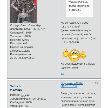
только большой
палец- просто по
анатомии.
Не согласен. Он может
Откуда:
Санкт-Петербург
грызть и второй
Зарегистрирован
: 06-05-2020
(указательный) палец, а
Сообщений:
5025
первый (большой) как бы
Уважение:
+1836
подвернут внутрь кисти (под
Позитив:
+2791
3, 4, 5 пальцы)
Пол:
Мужской
Провел на форуме:
2 месяца 1 день
Последний визит:
30-05-2026 04:33:02
На всех подобных смайлах -
одни мутанты.
+1
Поделиться
01-02-
15
Semich
2021 15:37:12
Участник
Ладно, если присмотреться,
Рейтинг:
то можно понять, что это
Зарегистрирован
: 26-09-2012
вязаная перчатка а не рука,
Сообщений:
2006
но на первый беглый взгляд
Уважение:
+362