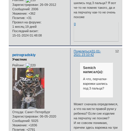
Рейтинг:
шились под 3 пальца? Я вот
Зарегистрирован
: 26-09-2012
че-то не помню такого, да и
Сообщений:
2006
на перчатку как-то не очень
Уважение:
+362
похоже
Позитив:
+31
Провел на форуме:
0
1 месяц 19 дней
Последний визит:
15-01-2024 01:48:08
Поделиться
31-01-
12
petrogradskiy
2021 23:10:42
Участник
Рейтинг:
Semich
написал(а):
А что, перчатки-
варежки шились
под 3 пальца?
Может сначала определимся,
а что на кисти правой руки у
Откуда:
Санкт-Петербург
ребенка? Если сие изделие
Зарегистрирован
: 06-05-2020
на перчатку не похоже?
Сообщений:
5025
И не совсем понимаю,
Уважение:
+1836
причем здесь варежка на три
Позитив:
+2791