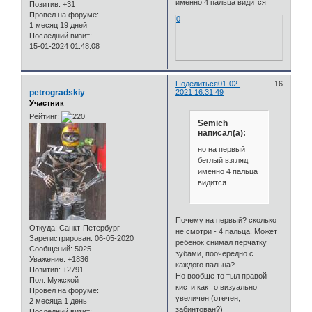
именно 4 пальца видится
Позитив:
+31
Провел на форуме:
0
1 месяц 19 дней
Последний визит:
15-01-2024 01:48:08
Поделиться
01-02-
16
petrogradskiy
2021 16:31:49
Участник
Рейтинг:
Semich
написал(а):
но на первый
беглый взгляд
именно 4 пальца
видится
Почему на первый? сколько
Откуда:
Санкт-Петербург
не смотри - 4 пальца. Может
Зарегистрирован
: 06-05-2020
ребенок снимал перчатку
Сообщений:
5025
зубами, поочередно с
Уважение:
+1836
каждого пальца?
Позитив:
+2791
Но вообще то тыл правой
Пол:
Мужской
кисти как то визуально
Провел на форуме:
увеличен (отечен,
2 месяца 1 день
забинтован?)
Последний визит: