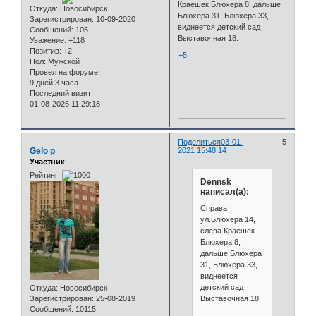
Краешек Блюхера 8, дальше
Откуда:
Новосибирск
Блюхера 31, Блюхера 33,
Зарегистрирован
: 10-09-2020
виднеется детский сад
Сообщений:
105
Выставочная 18.
Уважение:
+118
Позитив:
+2
+5
Пол:
Мужской
Провел на форуме:
9 дней 3 часа
Последний визит:
01-08-2026 11:29:18
Поделиться
03-01-
5
Gelo p
2021 15:48:14
Участник
Рейтинг:
Dennsk
написал(а):
Справа
ул.Блюхера 14,
слева Краешек
Блюхера 8,
дальше Блюхера
31, Блюхера 33,
виднеется
детский сад
Откуда:
Новосибирск
Выставочная 18.
Зарегистрирован
: 25-08-2019
Сообщений:
10115