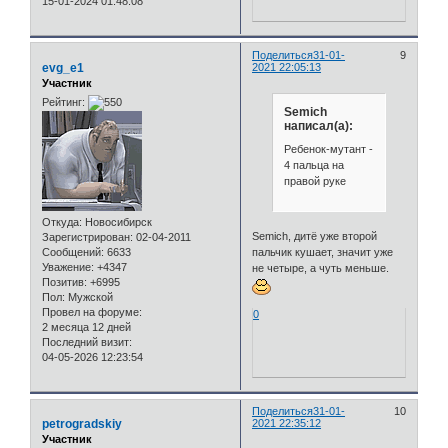
15-01-2024 01:48:08
Поделиться
31-01-
9
evg_e1
2021 22:05:13
Участник
Рейтинг:
Semich
написал(а):
Ребенок-мутант -
4 пальца на
правой руке
Откуда:
Новосибирск
Semich, дитё уже второй
Зарегистрирован
: 02-04-2011
пальчик кушает, значит уже
Сообщений:
6633
Уважение:
+4347
не четыре, а чуть меньше.
Позитив:
+6995
Пол:
Мужской
Провел на форуме:
0
2 месяца 12 дней
Последний визит:
04-05-2026 12:23:54
Поделиться
31-01-
10
petrogradskiy
2021 22:35:12
Участник