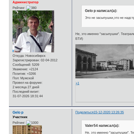
Администратор
Рейтинг:
Gelo p написал(а):
Это не засыпушки,это не надст
Не, это именно "засыпушки". Театраль
БТИ)
Откуда:
Новосибирск
Зарегистрирован
: 02-04-2012
Сообщений:
5209
Уважение:
+2124
Позитив:
+3266
Пол:
Мужской
Провел на форуме:
+1
2 месяца 27 дней
Последний визит:
31-07-2026 18:31:44
Gelo p
Поделиться
15-12-2020 13:26:35
Участник
Рейтинг:
Valer54 написал(а):
Не, это именно "засыпушки". Те