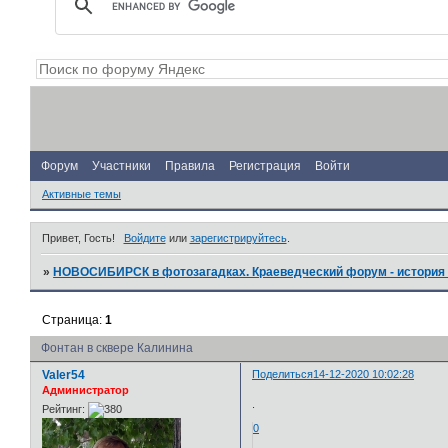
Форум
Участники
Правила
Регистрация
Войти
Активные темы
Привет, Гость!
Войдите
или
зарегистрируйтесь
.
»
НОВОСИБИРСК в фотозагадках. Краеведческий форум - история 
Страница:
1
Фонтан в сквере Калинина
Valer54
Поделиться
14-12-2020 10:02:28
Администратор
.
Рейтинг:
0