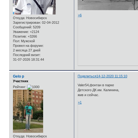
+6
Откуда:
Новосибирск
Зарегистрирован
: 02-04-2012
Сообщений:
5209
Уважение:
+2124
Позитив:
+3266
Пол:
Мужской
Провел на форуме:
2 месяца 27 дней
Последний визит:
31-07-2026 18:31:44
Gelo p
Поделиться
14-12-2020 11:15:10
Участник
Valer54,фонтан в парке
Рейтинг:
Детского ДК им. Калинина,
жив и сейчас.
+1
Откуда:
Новосибирск