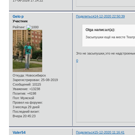
17-06-2026 17:14:22
Gelo p
Поделиться
14-12-2020 22:50:39
Участник
Рейтинг:
Olga написал(а):
Засыпушки ещё на месте Театр
Это не засыпушки,это не надстроеные
0
Откуда:
Новосибирск
Зарегистрирован
: 25-08-2019
Сообщений:
10115
Уважение:
+13238
Позитив:
+4198
Пол:
Мужской
Провел на форуме:
3 месяца 29 дней
Последний визит:
Вчера 20:45:23
Valer54
Поделиться
15-12-2020 11:16:41