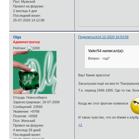
Пол:
Мужской
Провел на форуме:
2 месяца 4 дня
Последний визит:
25-07-2026 14:12:08
Olga
Поделиться
14-12-2020 16:53:58
Администратор
Рейтинг:
Valer54 написал(а):
Вопрос - год?
Вау! Какие красоты!
Засыпушки ещё на месте Театральной 
Т.е. период 1946-1955. Где-то так. Б
Откуда:
Новосибирск
Зарегистрирован
: 19-07-2009
Когда же этот фонтан появился
Сообщений:
23565
Уважение:
+9768
Позитив:
+9358
И такое чувство, что он ближе к клуб
Пол:
Женский
+1
Провел на форуме:
4 месяца 29 дней
Последний визит: