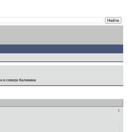
н в сквере Калинина
1