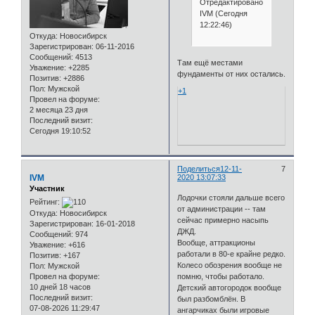
Отредактировано
IVM (Сегодня
12:22:46)
Откуда:
Новосибирск
Зарегистрирован
: 06-11-2016
Сообщений:
4513
Там ещё местами
Уважение:
+2285
фундаменты от них остались.
Позитив:
+2886
Пол:
Мужской
+1
Провел на форуме:
2 месяца 23 дня
Последний визит:
Сегодня 19:10:52
Поделиться
12-11-
7
IVM
2020 13:07:33
Участник
Лодочки стояли дальше всего
Рейтинг:
от администрации -- там
Откуда:
Новосибирск
сейчас примерно насыпь
Зарегистрирован
: 16-01-2018
ДЖД.
Сообщений:
974
Вообще, аттракционы
Уважение:
+616
работали в 80-е крайне редко.
Позитив:
+167
Колесо обозрения вообще не
Пол:
Мужской
Провел на форуме:
помню, чтобы работало.
10 дней 18 часов
Детский автогородок вообще
Последний визит:
был разбомблён. В
07-08-2026 11:29:47
ангарчиках были игровые