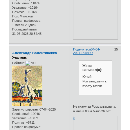
Сообщений:
11874
Уважение:
+10164
Позитив:
+10168
Пол:
Мужской
Провел на форуме:
1 месяц 29 дней
Последний визит:
31-07-2026 20:54:45
Поделиться
04-04-
25
Александр Валентинович
2021 18:54:47
Участник
Рейтинг:
Женя
написал(а):
Юный
Ромуальдович к
взлету готов!
Не скажу за Ромуальдовича,
Зарегистрирован
: 07-04-2020
а мне в 80-м было 26 лет.
Сообщений:
10046
0
Уважение:
+10071
Позитив:
+8711
Провел на форуме: