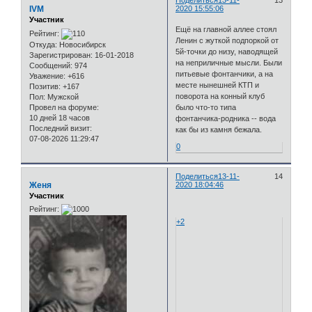
Поделиться
13-11-
13
IVM
2020 15:55:06
Участник
Ещё на главной аллее стоял
Рейтинг:
Ленин с жуткой подпоркой от
Откуда:
Новосибирск
5й-точки до низу, наводящей
Зарегистрирован
: 16-01-2018
на неприличные мысли. Были
Сообщений:
974
питьевые фонтанчики, а на
Уважение:
+616
месте нынешней КТП и
Позитив:
+167
поворота на конный клуб
Пол:
Мужской
Провел на форуме:
было что-то типа
10 дней 18 часов
фонтанчика-родника -- вода
Последний визит:
как бы из камня бежала.
07-08-2026 11:29:47
0
Поделиться
13-11-
14
Женя
2020 18:04:46
Участник
Рейтинг:
+2