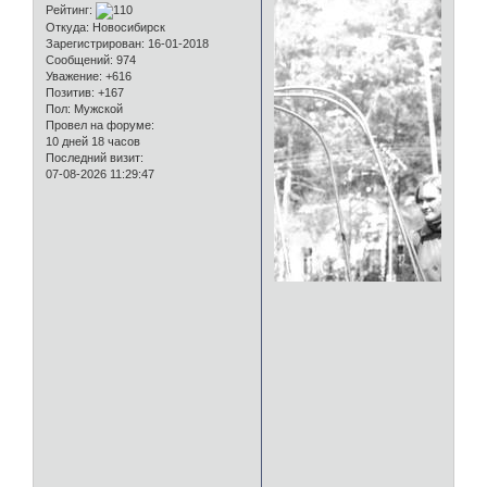
Рейтинг:
Откуда:
Новосибирск
Зарегистрирован
: 16-01-2018
Сообщений:
974
Уважение:
+616
Позитив:
+167
Пол:
Мужской
Провел на форуме:
10 дней 18 часов
Последний визит:
07-08-2026 11:29:47