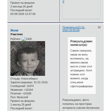
0
Провел на форуме:
2 месяца 26 дней
Последний визит:
03-08-2026 13:37:00
Поделиться
13-11-
16
Женя
2020 20:55:05
Участник
Рейтинг:
Ромуальдович
написал(а):
Самое смешное,
никак не могу
вспомнить, на
именно каком
месте стоял этот
аттракцион. Хотя
помню этот
момент, когда
Откуда:
Новосибирск
отец меня
Зарегистрирован
: 31-01-2016
Сообщений:
11874
сфотографировал.
Уважение:
+10164
Позитив:
+10168
Пол:
Мужской
Ромуальдович, фото
Провел на форуме:
попалось на просторах
1 месяц 29 дней
интернета совсем безличное.
Последний визит: