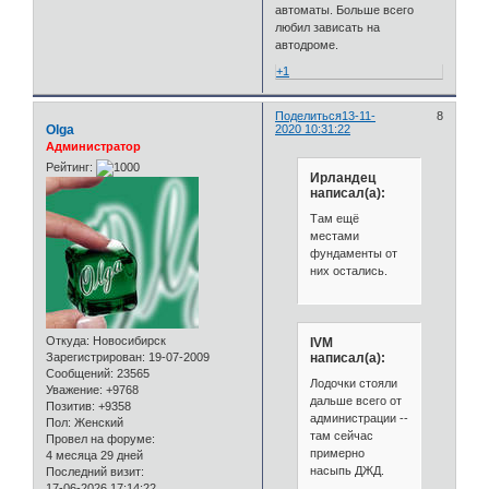
автоматы. Больше всего
любил зависать на
автодроме.
+1
Поделиться
13-11-
8
Olga
2020 10:31:22
Администратор
Рейтинг:
Ирландец
написал(а):
Там ещё
местами
фундаменты от
них остались.
Откуда:
Новосибирск
IVM
написал(а):
Зарегистрирован
: 19-07-2009
Сообщений:
23565
Лодочки стояли
Уважение:
+9768
дальше всего от
Позитив:
+9358
администрации --
Пол:
Женский
там сейчас
Провел на форуме:
примерно
4 месяца 29 дней
насыпь ДЖД.
Последний визит:
17-06-2026 17:14:22