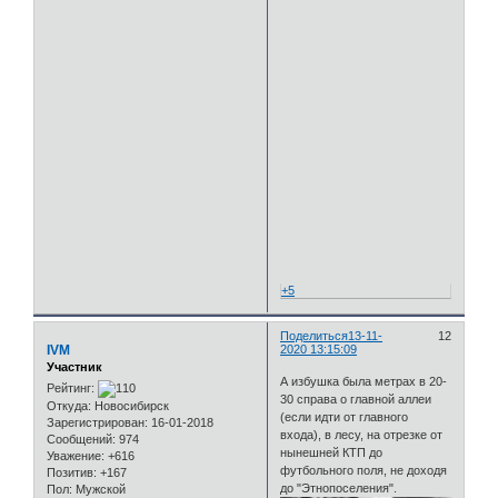
+5
Поделиться
13-11-
12
IVM
2020 13:15:09
Участник
А избушка была метрах в 20-
Рейтинг:
30 справа о главной аллеи
Откуда:
Новосибирск
(если идти от главного
Зарегистрирован
: 16-01-2018
входа), в лесу, на отрезке от
Сообщений:
974
нынешней КТП до
Уважение:
+616
футбольного поля, не доходя
Позитив:
+167
до "Этнопоселения".
Пол:
Мужской