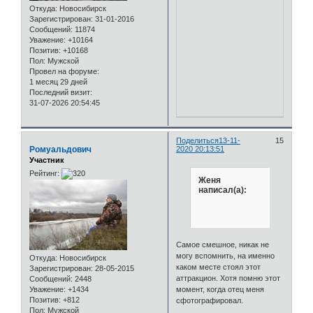
Откуда:
Новосибирск
Зарегистрирован
: 31-01-2016
Сообщений:
11874
Уважение:
+10164
Позитив:
+10168
Пол:
Мужской
Провел на форуме:
1 месяц 29 дней
Последний визит:
31-07-2026 20:54:45
Поделиться
13-11-
15
Ромуальдович
2020 20:13:51
Участник
Рейтинг:
Женя
написал(а):
Самое смешное, никак не
могу вспомнить, на именно
Откуда:
Новосибирск
каком месте стоял этот
Зарегистрирован
: 28-05-2015
аттракцион. Хотя помню этот
Сообщений:
2448
момент, когда отец меня
Уважение:
+1434
Позитив:
+812
сфотографировал.
Пол:
Мужской