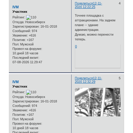
Поделиться
12-11-
4
IVM
2020 12:22:25
Участник
Точнее площадка с
Рейтинг:
аттракционами. На заднем
Откуда:
Новосибирск
плане -- здание
Зарегистрирован
: 16-01-2018
администрации.
Сообщений:
974
Думаю, можно перенести
Уважение:
+616
теперь.
Позитив:
+167
Пол:
Мужской
0
Провел на форуме:
10 дней 18 часов
Последний визит:
07-08-2026 11:29:47
Поделиться
12-11-
5
IVM
2020 12:32:29
Участник
Рейтинг:
Откуда:
Новосибирск
Зарегистрирован
: 16-01-2018
Сообщений:
974
Уважение:
+616
Позитив:
+167
Пол:
Мужской
Провел на форуме:
10 дней 18 часов
Последний визит: