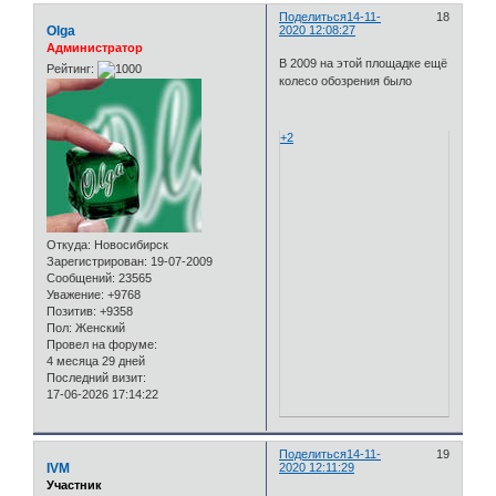
Поделиться
14-11-
18
Olga
2020 12:08:27
Администратор
В 2009 на этой площадке ещё
Рейтинг:
колесо обозрения было
+2
Откуда:
Новосибирск
Зарегистрирован
: 19-07-2009
Сообщений:
23565
Уважение:
+9768
Позитив:
+9358
Пол:
Женский
Провел на форуме:
4 месяца 29 дней
Последний визит:
17-06-2026 17:14:22
Поделиться
14-11-
19
IVM
2020 12:11:29
Участник