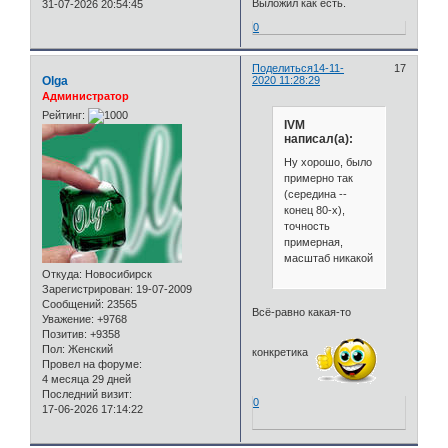
Выложил как есть.
31-07-2026 20:54:45
0
Поделиться
14-11-
17
Olga
2020 11:28:29
Администратор
Рейтинг:
IVM
написал(а):
Ну хорошо, было
примерно так
(середина --
конец 80-х),
точность
примерная,
масштаб никакой
Откуда:
Новосибирск
Зарегистрирован
: 19-07-2009
Сообщений:
23565
Всё-равно какая-то
Уважение:
+9768
Позитив:
+9358
Пол:
Женский
конкретика
Провел на форуме:
4 месяца 29 дней
Последний визит:
0
17-06-2026 17:14:22