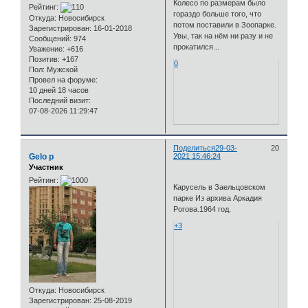
Колесо по размерам было
Рейтинг:
гораздо больше того, что
Откуда:
Новосибирск
потом поставили в Зоопарке.
Зарегистрирован
: 16-01-2018
Увы, так на нём ни разу и не
Сообщений:
974
прокатился...
Уважение:
+616
Позитив:
+167
0
Пол:
Мужской
Провел на форуме:
10 дней 18 часов
Последний визит:
07-08-2026 11:29:47
Поделиться
29-03-
20
Gelo p
2021 15:46:24
Участник
Рейтинг:
Карусель в Заельцовском
парке Из архива Аркадия
Рогова.1964 год.
+3
Откуда:
Новосибирск
Зарегистрирован
: 25-08-2019