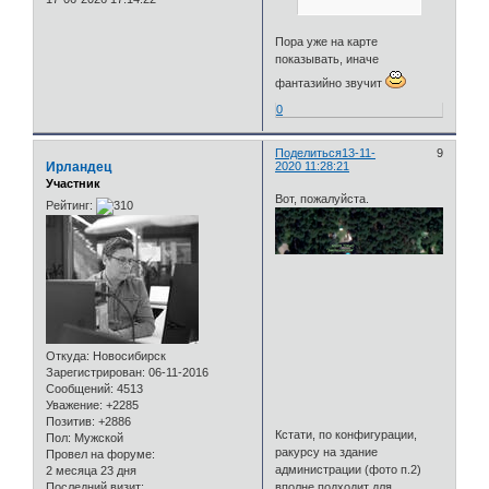
Пора уже на карте
показывать, иначе
фантазийно звучит
0
Поделиться
13-11-
9
Ирландец
2020 11:28:21
Участник
Вот, пожалуйста.
Рейтинг:
Откуда:
Новосибирск
Зарегистрирован
: 06-11-2016
Сообщений:
4513
Уважение:
+2285
Позитив:
+2886
Кстати, по конфигурации,
Пол:
Мужской
ракурсу на здание
Провел на форуме:
администрации (фото п.2)
2 месяца 23 дня
Последний визит:
вполне подходит для