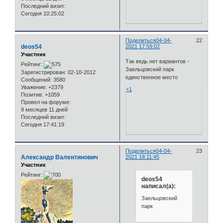
Последний визит:
Сегодня 10:25:02
Поделиться
04-04-
22
deos54
2021 17:59:02
Участник
Так ведь нет вариантов -
Рейтинг:
Заельцовский парк
Зарегистрирован
: 02-10-2012
единственное место
Сообщений:
3580
Уважение:
+2379
+1
Позитив:
+1059
Провел на форуме:
9 месяцев 11 дней
Последний визит:
Сегодня 17:41:19
Поделиться
04-04-
23
Александр Валентинович
2021 18:11:45
Участник
Рейтинг:
deos54
написал(а):
Заельцовский
парк