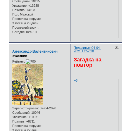
Сообщений:
10115
Уважение:
+13238
Позитив:
+4198
Пол:
Мужской
Провел на форуме:
3 месяца 29 дней
Последний визит:
Сегодня 10:49:11
Поделиться
04-04-
21
Александр Валентинович
2021 17:52:38
Участник
Загадка на
Рейтинг:
повтор
+3
Зарегистрирован
: 07-04-2020
Сообщений:
10046
Уважение:
+10071
Позитив:
+8711
Провел на форуме:
3 месяца 22 дня