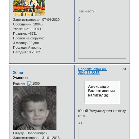
Так и есть!
0
Зарегистрирован
: 07-04-2020
Сообщений:
10046
Уважение:
+10071
Позитив:
+8711
Провел на форуме:
3 месяца 22 дня
Последний визит:
Сегодня 10:25:02
Поделиться
04-04-
24
Женя
2021 18:22:55
Участник
Рейтинг:
Александр
Валентинович
написал(а):
Юный Ромуальдович к взлету
готов!
+1
Откуда:
Новосибирск
Зарегистрирован
: 31-01-2016