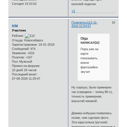
Сегодня 19:10:52
качелей-лодочек.
+1
Поделиться
13-11-
10
IVM
2020 12:54:57
Участник
Рейтинг:
Olga
Откуда:
Новосибирск
написал(а):
Зарегистрирован
: 16-01-2018
Сообщений:
974
Пора уже на
Уважение:
+616
карте
Позитив:
+167
показывать,
Пол:
Мужской
иначе
Провел на форуме:
фантазийно
10 дней 18 часов
звучит
Последний визит:
07-08-2026 11:29:47
Ну хорошо, было примерно
так (середина -- конец 80-х),
точность примерная,
масштаб никакой:
Домики-избушки появились
позже, чем сделано фото.
Эта каруселька (ручная)
примерно на месте домиков и