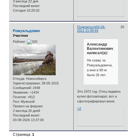
3 месяца 22 дня
Последний визит:
Сегодня 10:25:02
Поделиться
04-04-
26
Ромуальдович
2021 21:09:44
Участник
Рейтинг:
Александр
Валентинович
написал(а):
Не скажу за
Ромуальдовича,
а мне в 80-м
было 26 лет.
Откуда:
Новосибирск
Зарегистрирован
: 28-05-2015
Сообщений:
2448
Это 1972 год. Отец недавно
Уважение:
+1434
купил фотоаппарат, вот и
Позитив:
+812
сфотографировал меня.
Пол:
Мужской
Провел на форуме:
+2
2 месяца 26 дней
Последний визит:
03-08-2026 13:37:00
Страница:
1