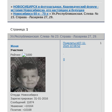
»
НОВОСИБИРСК в фотозагадках. Краеведческий форум -
история Новосибирска, его настоящее и будущее
»
Новосибирск 60-х - 70-х
»
Ул.Республиканская. Слева- №
23. Справа - Лазарева 27, 29.
Страница:
1
Ул.Республиканская. Слева- № 23. Справа - Лазарева 27, 29.
Поделиться
07-11-
1
Женя
2020 22:08:52
Участник
.
Рейтинг:
0
Откуда:
Новосибирск
Зарегистрирован
: 31-01-2016
Сообщений:
11874
Уважение:
+10164
Позитив:
+10168