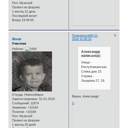
Пол:
Мужской
Провел на форуме:
1 месяц 21 день
Последний визит:
Вчера 19:49:55
Поделиться
09-11-
5
Женя
2020 11:06:15
Участник
Рейтинг:
Александр
написал(а):
Улица -
Республиканская.
Слева дом 23.
Справа -
Лазарева 27, 29.
Откуда:
Новосибирск
Верно, Александр!
Зарегистрирован
: 31-01-2016
0
Сообщений:
11874
Уважение:
+10164
Позитив:
+10168
Пол:
Мужской
Провел на форуме:
1 месяц 29 дней