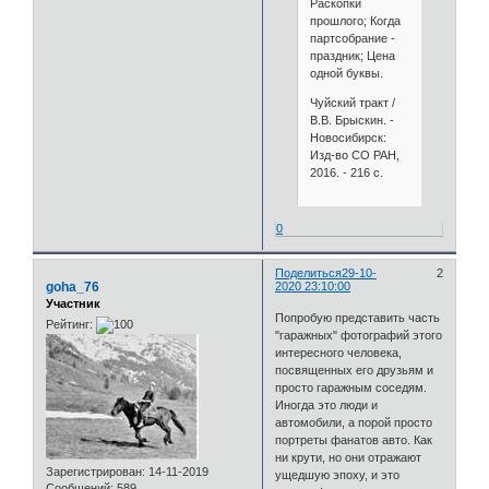
Раскопки
прошлого; Когда
партсобрание -
праздник; Цена
одной буквы.
Чуйский тракт /
В.В. Брыскин. -
Новосибирск:
Изд-во СО РАН,
2016. - 216 с.
0
Поделиться
29-10-
2
goha_76
2020 23:10:00
Участник
Попробую представить часть
Рейтинг:
"гаражных" фотографий этого
интересного человека,
посвященных его друзьям и
просто гаражным соседям.
Иногда это люди и
автомобили, а порой просто
портреты фанатов авто. Как
ни крути, но они отражают
Зарегистрирован
: 14-11-2019
ущедшую эпоху, и это
Сообщений:
589