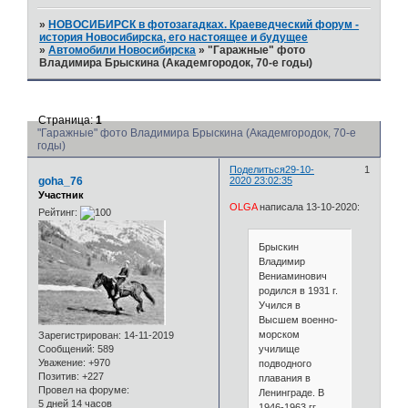
»
НОВОСИБИРСК в фотозагадках. Краеведческий форум -
история Новосибирска, его настоящее и будущее
»
Автомобили Новосибирска
»
"Гаражные" фото
Владимира Брыскина (Академгородок, 70-е годы)
Страница:
1
"Гаражные" фото Владимира Брыскина (Академгородок, 70-е
годы)
Поделиться
29-10-
1
goha_76
2020 23:02:35
Участник
OLGA
написала 13-10-2020:
Рейтинг:
Брыскин
Владимир
Вениаминович
родился в 1931 г.
Учился в
Высшем военно-
морском
Зарегистрирован
: 14-11-2019
училище
Сообщений:
589
Уважение:
+970
подводного
Позитив:
+227
плавания в
Провел на форуме:
Ленинграде. В
5 дней 14 часов
1946-1963 гг.