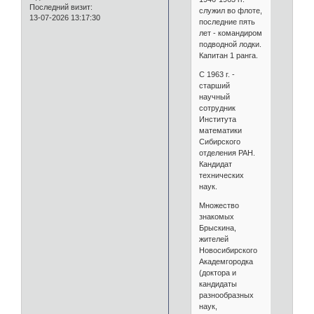
Последний визит:
служил во флоте,
13-07-2026 13:17:30
последние пять
лет - командиром
подводной лодки.
Капитан 1 ранга.
С 1963 г. -
старший
научный
сотрудник
Института
математики
Сибирского
отделения РАН.
Кандидат
технических
наук.
Множество
знакомых
Брыскина,
жителей
Новосибирского
Академгородка
(доктора и
кандидаты
разнообразных
наук,