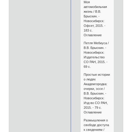
Моя
автомобильная
жизнь / В.В.
Брыскин. -
Новосибирск:
Офсет, 2015. -
183 с.
Оглавление
Петля Мебиуса /
В.В. Брыскин. -
Новосибирск:
Издательство
СО РАН, 2015. -
69 с.
Простые истории
о людях
Академгородка:
очерки, эссе /
В.В. Брыскин. -
Новосибирск:
Изд-во СО РАН,
2015. - 79 с.
Оглавление
Размышления о
свободе доступа
к сведениям /