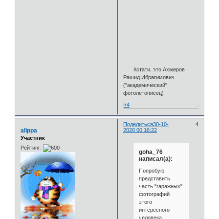
Кстати, это Ахмеров
Рашид Ибрагимович
("академический"
фотолетописец)
+4
Поделиться
30-10-
4
alippa
2020 00:16:22
Участник
Рейтинг:
goha_76
написал(а):
Попробую
представить
часть "гаражных"
фотографий
этого
интересного
человека,