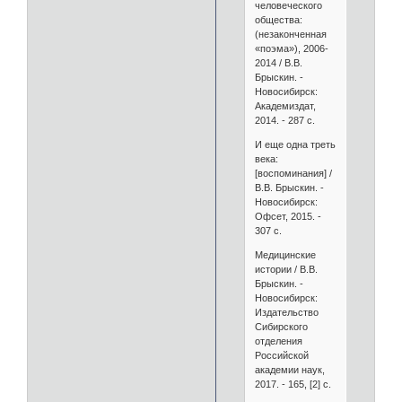
человеческого
общества:
(незаконченная
«поэма»), 2006-
2014 / В.В.
Брыскин. -
Новосибирск:
Академиздат,
2014. - 287 с.
И еще одна треть
века:
[воспоминания] /
В.В. Брыскин. -
Новосибирск:
Офсет, 2015. -
307 с.
Медицинские
истории / В.В.
Брыскин. -
Новосибирск:
Издательство
Сибирского
отделения
Российской
академии наук,
2017. - 165, [2] с.