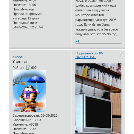
Уважение:
+4347
Неужто 2015?! Мб 2005?
Позитив:
+6995
Шибко комп древний - ещё
Пол:
Мужской
фильтр на вакуумном
Провел на форуме:
мониторе имеется -
2 месяца 12 дней
раритетище даже для 2005
Последний визит:
года. Если бы не была
04-05-2026 12:23:54
указана дата, то я бы вовсе
подумал, что это 95-96 год
+1
Поделиться
30-10-
8
alippa
2020 17:11:31
Участник
Рейтинг:
Зарегистрирован
: 05-08-2016
Сообщений:
13363
Уважение:
+8095
Позитив:
+6632
Пол:
Мужской