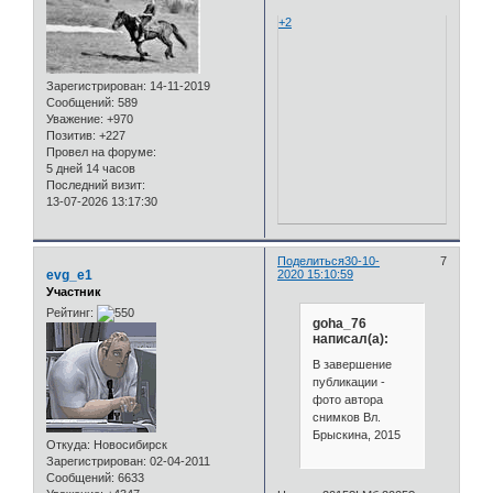
+2
Зарегистрирован
: 14-11-2019
Сообщений:
589
Уважение:
+970
Позитив:
+227
Провел на форуме:
5 дней 14 часов
Последний визит:
13-07-2026 13:17:30
Поделиться
30-10-
7
evg_e1
2020 15:10:59
Участник
Рейтинг:
goha_76
написал(а):
В завершение
публикации -
фото автора
снимков Вл.
Брыскина, 2015
Откуда:
Новосибирск
Зарегистрирован
: 02-04-2011
Сообщений:
6633