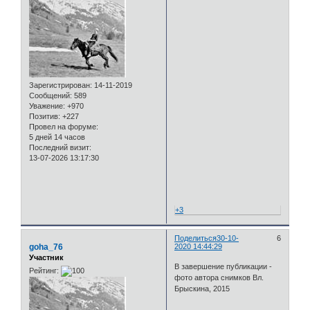
Зарегистрирован
: 14-11-2019
Сообщений:
589
Уважение:
+970
Позитив:
+227
Провел на форуме:
5 дней 14 часов
Последний визит:
13-07-2026 13:17:30
+3
Поделиться
30-10-
6
goha_76
2020 14:44:29
Участник
В завершение публикации -
Рейтинг:
фото автора снимков Вл.
Брыскина, 2015