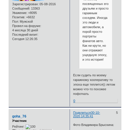
посвященных его
Зарегистрирован
: 05-08-2016
друзьям и просто
Сообщений:
13363
Уважение:
+8095
гаражным
Позитив:
+6632
соседям. Иногда
Пол:
Мужской
это люди и
Провел на форуме:
автомобили, а
4 месяца 30 дней
порой просто
Последний визит:
портреты
Сегодня 12:26:35
фанатов авто.
Как ни крути, но
они отражают
ущедшую эпоху,
и это история!
Если судить по моему
гаражному кооперативу то
эпоха еще теплится)) летом
можно что-то похожее
пофоткать
0
Поделиться
30-10-
5
goha_76
2020 14:35:41
Участник
Фото Владимира Брыскина:
Рейтинг: