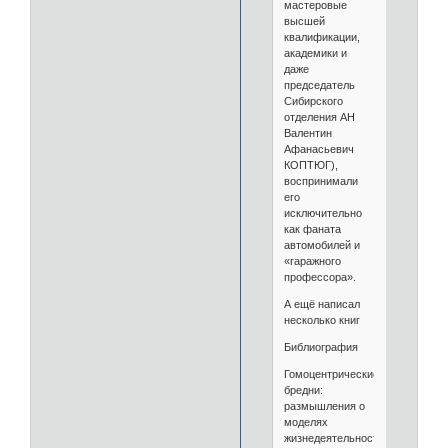
мастеровые
высшей
квалификации,
академики и
даже
председатель
Сибирского
отделения АН
Валентин
Афанасьевич
КОПТЮГ),
воспринимали
его
исключительно
как фаната
автомобилей и
«гаражного
профессора».
А ещё написал
несколько книг
Библиография
Гомоцентрические
бредни:
размышления о
моделях
жизнедеятельности