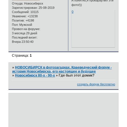
А понятно,я прокараулил эти
Откуда:
Новосибирск
фото!))
Зарегистрирован
: 25-08-2019
0
Сообщений:
10115
Уважение:
+13238
Позитив:
+4198
Пол:
Мужской
Провел на форуме:
3 месяца 29 дней
Последний визит:
Вчера 23:50:40
Страница:
1
»
НОВОСИБИРСК в фотозагадках. Краеведческий форум -
история Новосибирска, его настоящее и будущее
»
Новосибирск 80-х - 90-х
»
Где был этот домик?
создать форум бесплатно