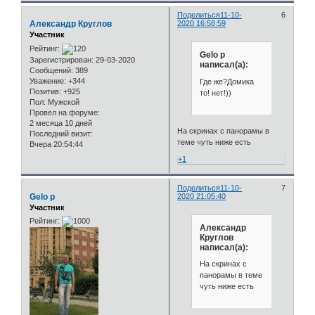
Поделиться
11-10-
6
Александр Круглов
2020 16:58:59
Участник
Рейтинг:
Gelo p
Зарегистрирован
: 29-03-2020
написал(а):
Сообщений:
389
Уважение:
+344
Где же?Домика
Позитив:
+925
то! нет!))
Пол:
Мужской
Провел на форуме:
2 месяца 10 дней
На скринах с панорамы в
Последний визит:
теме чуть ниже есть
Вчера 20:54:44
+1
Поделиться
11-10-
7
Gelo p
2020 21:05:40
Участник
Рейтинг:
Александр
Круглов
написал(а):
На скринах с
панорамы в теме
чуть ниже есть