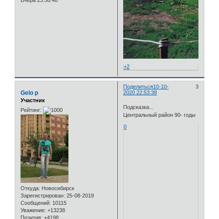
Вчера 23:50:40
+2
Поделиться
10-10-
3
Gelo p
2020 22:53:38
Участник
Подсказка...
Рейтинг:
Центральный район 90- годы
0
Откуда:
Новосибирск
Зарегистрирован
: 25-08-2019
Сообщений:
10115
Уважение:
+13238
Позитив:
+4198