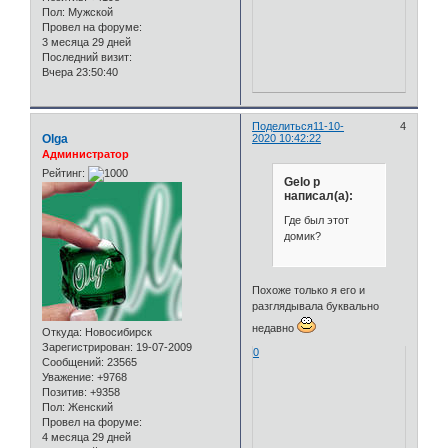
Пол:
Мужской
Провел на форуме:
3 месяца 29 дней
Последний визит:
Вчера 23:50:40
Поделиться
11-10-
4
Olga
2020 10:42:22
Администратор
Рейтинг:
Gelo p
написал(а):
Где был этот
домик?
Похоже только я его и
разглядывала буквально
недавно
Откуда:
Новосибирск
Зарегистрирован
: 19-07-2009
0
Сообщений:
23565
Уважение:
+9768
Позитив:
+9358
Пол:
Женский
Провел на форуме:
4 месяца 29 дней