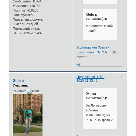
Сообщений:
11874
Уважение:
+10164
Позитив:
+10168
Gelo p
Пол:
Мужской
написал(а):
Провел на форуме:
1 месяц 29 дней
Не понял,в какой
Последний визит:
теме?
31-07-2026 20:54:45
Ул.Логовская (Семьи
Шамшиных) № 71А
п.15
фото 2.
+2
Поделиться
11-10-
9
Gelo p
2020 21:33:43
Участник
Рейтинг:
Женя
написал(а):
Ул.Логовская
(Семьи
Шамшиных) №
71А п.15 фото 2.