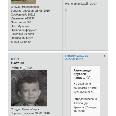
Не понял,в какой теме?
Откуда:
Новосибирск
0
Зарегистрирован
: 25-08-2019
Сообщений:
10115
Уважение:
+13238
Позитив:
+4198
Пол:
Мужской
Провел на форуме:
3 месяца 29 дней
Последний визит:
Вчера 23:50:40
Поделиться
11-10-
8
Женя
2020 21:09:43
Участник
Рейтинг:
Александр
Круглов
написал(а):
На скринах с
панорамы в теме
чуть ниже есть
Отредактировано
Александр
Круглов (Сегодня
Откуда:
Новосибирск
18:10:59)
Зарегистрирован
: 31-01-2016