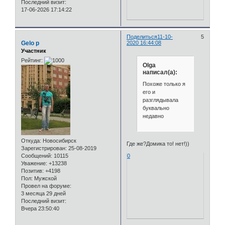
Последний визит:
17-06-2026 17:14:22
Поделиться
11-10-
5
Gelo p
2020 16:44:08
Участник
Рейтинг:
Olga
написал(а):
Похоже только я
его и
разглядывала
буквально
недавно
Откуда:
Новосибирск
Где же?Домика то! нет!))
Зарегистрирован
: 25-08-2019
0
Сообщений:
10115
Уважение:
+13238
Позитив:
+4198
Пол:
Мужской
Провел на форуме:
3 месяца 29 дней
Последний визит:
Вчера 23:50:40