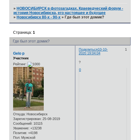
»
НОВОСИБИРСК в фотозагадках. Краеведческий форум -
история Новосибирска, его настоящее и будущее
»
Новосибирск 80-х - 90-х
»
Где был этот домик?
Страница:
1
Где был этот домик?
Поделиться
10-10-
1
Gelo p
2020 19:04:04
Участник
?
Рейтинг:
0
Откуда:
Новосибирск
Зарегистрирован
: 25-08-2019
Сообщений:
10115
Уважение:
+13238
Позитив:
+4198
Пол:
Мужской