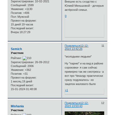
Зарегистрирован
: 10-02-2021
Внешне есть сходство с
Сообщений:
1599
Юлией Меньшовой - дочерью
Уважение:
+1130
актёрской семьи.
Позитив:
+406
0
Пол:
Мужской
Провел на форуме:
15 дней 19 часов
Последний визит:
Вчера 18:27:29
Поделиться
12-12-
11
Semich
2023 13:42:26
Участник
"молодыми людьми"
Рейтинг:
Зарегистрирован
: 26-09-2012
Ну "парню" и на вид в районе
Сообщений:
2006
сороковки- я сам сейчас
Уважение:
+362
примерно так же смотрюсь- а
Позитив:
+31
вот про Чекалду практически
Провел на форуме:
сразу подумалось- но
1 месяц 19 дней
зацепок маловато было
Последний визит:
15-01-2024 01:48:08
+1
Поделиться
12-12-
12
Mishania
2023 13:53:43
Участник