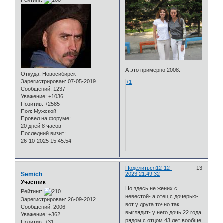
Рейтинг:
А это примерно 2008.
Откуда:
Новосибирск
Зарегистрирован
: 07-05-2019
+1
Сообщений:
1237
Уважение:
+1036
Позитив:
+2585
Пол:
Мужской
Провел на форуме:
20 дней 8 часов
Последний визит:
26-10-2025 15:45:54
Поделиться
12-12-
13
Semich
2023 21:49:32
Участник
Но здесь не жених с
Рейтинг:
невестой- а отец с дочерью-
Зарегистрирован
: 26-09-2012
вот у друга точно так
Сообщений:
2006
выглядит- у него дочь 22 года
Уважение:
+362
рядом с отцом 43 лет вообще
Позитив:
+31