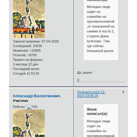
Молодые люди
сидят на
скамейке на
противоположной
,от показанной на
снимке в посте 2,
стороне Дома
культуры. Там,
Зарегистрирован
: 07-04-2020
где сейчас
Сообщений:
10039
Уважение:
+10065
блошиный рынок.
Позитив:
+8705
Провел на форуме:
3 месяца 22 дня
Последний визит:
Да, верно.
Сегодня 11:53:34
0
Поделиться
10-12-
9
Александр Валентинович
2023 23:06:15
Участник
Рейтинг:
Женя
написал(а):
Молодые люди
сидят на
скамейке на
противоположной