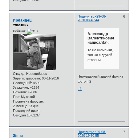
Поделиться
29-08-
6
Ирландец
2020 08:46:44
Участник
Рейтинг:
Александр
Валентинович
написал(а):
Те же скамейки,
только с другой
стороны...
Откуда:
Новосибирск
Неожиданный задний фон на
Зарегистрирован
: 06-11-2016
фото п.2
Сообщений:
4509
Уважение:
+2284
+1
Позитив:
+2886
Пол:
Мужской
Провел на форуме:
2 месяца 23 дня
Последний визит:
Сегодня 15:02:37
Поделиться
29-08-
7
Женя
2020 19:50:55