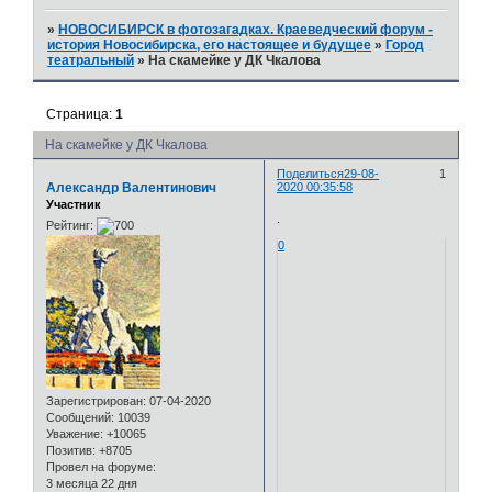
»
НОВОСИБИРСК в фотозагадках. Краеведческий форум -
история Новосибирска, его настоящее и будущее
»
Город
театральный
»
На скамейке у ДК Чкалова
Страница:
1
На скамейке у ДК Чкалова
Поделиться
29-08-
1
Александр Валентинович
2020 00:35:58
Участник
.
Рейтинг:
0
Зарегистрирован
: 07-04-2020
Сообщений:
10039
Уважение:
+10065
Позитив:
+8705
Провел на форуме:
3 месяца 22 дня