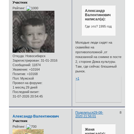
Участник
Рейтинг:
Александр
Валентинович
написал(а):
Где это? 1995 год
Молодые люди сидят на
скамейке на
противоположной ,от
Откуда:
Новосибирск
показанной на снимке в посте
Зарегистрирован
: 31-01-2016
2, стороне Дома культуры.
Сообщений:
11874
Там, где сейчас блошиный
Уважение:
+10164
рынок.
Позитив:
+10168
Пол:
Мужской
+1
Провел на форуме:
1 месяц 29 дней
Последний визит:
31-07-2026 20:54:45
Поделиться
29-08-
8
Александр Валентинович
2020 21:56:01
Участник
Рейтинг:
Женя
написал(а):