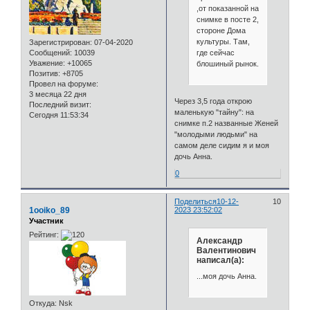
,от показанной на
снимке в посте 2,
стороне Дома
культуры. Там,
Зарегистрирован
: 07-04-2020
где сейчас
Сообщений:
10039
Уважение:
+10065
блошиный рынок.
Позитив:
+8705
Провел на форуме:
3 месяца 22 дня
Через 3,5 года открою
Последний визит:
маленькую "тайну": на
Сегодня 11:53:34
снимке п.2 названные Женей
"молодыми людьми" на
самом деле сидим я и моя
дочь Анна.
0
Поделиться
10-12-
10
1ooiko_89
2023 23:52:02
Участник
Рейтинг:
Александр
Валентинович
написал(а):
...моя дочь Анна.
Откуда:
Nsk