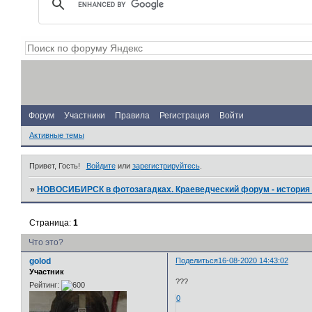
Форум
Участники
Правила
Регистрация
Войти
Активные темы
Привет, Гость!
Войдите
или
зарегистрируйтесь
.
»
НОВОСИБИРСК в фотозагадках. Краеведческий форум - история 
Страница:
1
Что это?
golod
Поделиться
16-08-2020 14:43:02
Участник
???
Рейтинг:
0