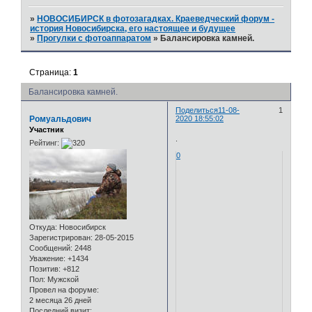
»
НОВОСИБИРСК в фотозагадках. Краеведческий форум -
история Новосибирска, его настоящее и будущее
»
Прогулки с фотоаппаратом
»
Балансировка камней.
Страница:
1
Балансировка камней.
Поделиться
11-08-
1
Ромуальдович
2020 18:55:02
Участник
.
Рейтинг:
0
Откуда:
Новосибирск
Зарегистрирован
: 28-05-2015
Сообщений:
2448
Уважение:
+1434
Позитив:
+812
Пол:
Мужской
Провел на форуме:
2 месяца 26 дней
Последний визит: