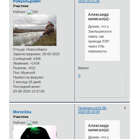
Ромуальдович
2020 20:21:36
Участник
Рейтинг:
Александр
написал(а):
Думаю, что у
Заельцовского
парка, где
провода ЛЭП
через Обь
Откуда:
Новосибирск
перекинуты.
Зарегистрирован
: 28-05-2015
Сообщений:
2448
Уважение:
+1434
Позитив:
+812
Верно!
Пол:
Мужской
0
Провел на форуме:
2 месяца 26 дней
Последний визит:
03-08-2026 13:37:00
Поделиться
13-08-
5
Morozi1ka
2020 00:14:04
Участник
Рейтинг:
Александр
написал(а):
Думаю, что у