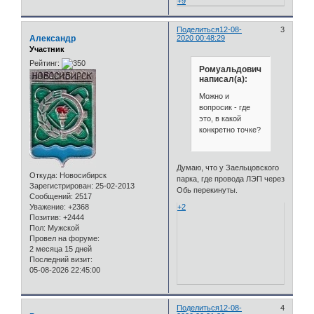
+9
Поделиться
12-08-
3
Александр
2020 00:48:29
Участник
Рейтинг:
Ромуальдович
написал(а):
Можно и
вопросик - где
это, в какой
конкретно точке?
Думаю, что у Заельцовского
Откуда:
Новосибирск
парка, где провода ЛЭП через
Зарегистрирован
: 25-02-2013
Обь перекинуты.
Сообщений:
2517
Уважение:
+2368
+2
Позитив:
+2444
Пол:
Мужской
Провел на форуме:
2 месяца 15 дней
Последний визит:
05-08-2026 22:45:00
Поделиться
12-08-
4