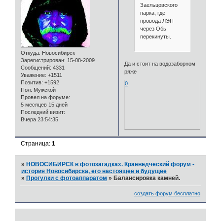
Заельцовского
парка, где
провода ЛЭП
через Обь
перекинуты.
Откуда:
Новосибирск
Зарегистрирован
: 15-08-2009
Да и стоит на водозаборном
Сообщений:
4331
ряже
Уважение:
+1511
Позитив:
+1592
0
Пол:
Мужской
Провел на форуме:
5 месяцев 15 дней
Последний визит:
Вчера 23:54:35
Страница:
1
»
НОВОСИБИРСК в фотозагадках. Краеведческий форум -
история Новосибирска, его настоящее и будущее
»
Прогулки с фотоаппаратом
»
Балансировка камней.
создать форум бесплатно