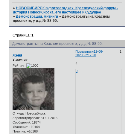
»
НОВОСИБИРСК в фотозагадках. Краеведческий форум -
история Новосибирска, его настоящее и будущее
»
Демонстрации, митинги
»
Демонстранты на Красном
проспекте, у д.д.№ 88-90.
Страница:
1
Демонстранты на Красном проспекте, у д.д.№ 88-90.
Поделиться
12-06-
1
Женя
2020 22:17:20
Участник
?
Рейтинг:
0
Откуда:
Новосибирск
Зарегистрирован
: 31-01-2016
Сообщений:
11874
Уважение:
+10164
Позитив:
+10168