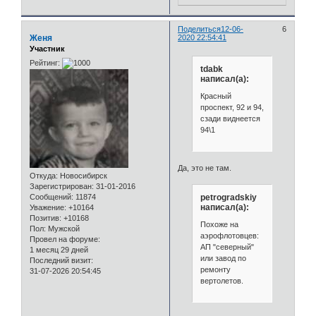
Поделиться
12-06-
6
Женя
2020 22:54:41
Участник
Рейтинг:
tdabk
написал(а):
Красный
проспект, 92 и 94,
сзади виднеется
94\1
Да, это не там.
Откуда:
Новосибирск
Зарегистрирован
: 31-01-2016
Сообщений:
11874
petrogradskiy
написал(а):
Уважение:
+10164
Позитив:
+10168
Похоже на
Пол:
Мужской
аэрофлотовцев:
Провел на форуме:
АП "северный"
1 месяц 29 дней
или завод по
Последний визит:
ремонту
31-07-2026 20:54:45
вертолетов.