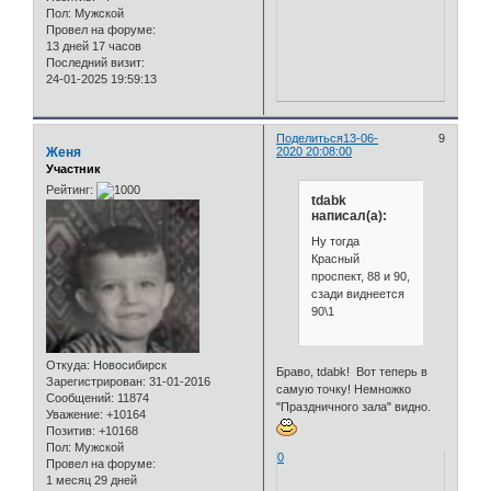
Пол:
Мужской
Провел на форуме:
13 дней 17 часов
Последний визит:
24-01-2025 19:59:13
Поделиться
13-06-
9
Женя
2020 20:08:00
Участник
Рейтинг:
tdabk
написал(а):
Ну тогда
Красный
проспект, 88 и 90,
сзади виднеется
90\1
Откуда:
Новосибирск
Браво, tdabk! Вот теперь в
Зарегистрирован
: 31-01-2016
самую точку! Немножко
Сообщений:
11874
"Праздничного зала" видно.
Уважение:
+10164
Позитив:
+10168
Пол:
Мужской
0
Провел на форуме:
1 месяц 29 дней