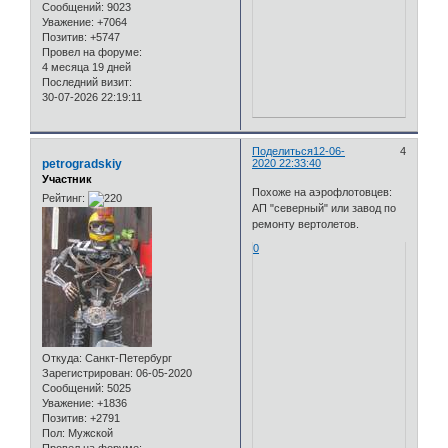
Сообщений:
9023
Уважение:
+7064
Позитив:
+5747
Провел на форуме:
4 месяца 19 дней
Последний визит:
30-07-2026 22:19:11
Поделиться
12-06-
4
petrogradskiy
2020 22:33:40
Участник
Похоже на аэрофлотовцев:
Рейтинг:
АП "северный" или завод по
ремонту вертолетов.
0
Откуда:
Санкт-Петербург
Зарегистрирован
: 06-05-2020
Сообщений:
5025
Уважение:
+1836
Позитив:
+2791
Пол:
Мужской
Провел на форуме: