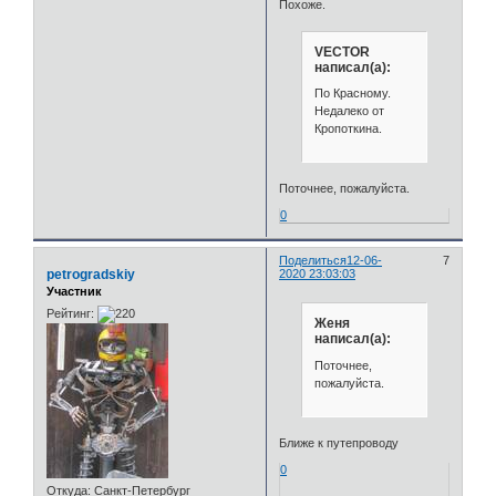
Похоже.
VECTOR
написал(а):
По Красному.
Недалеко от
Кропоткина.
Поточнее, пожалуйста.
0
Поделиться
12-06-
7
petrogradskiy
2020 23:03:03
Участник
Рейтинг:
Женя
написал(а):
Поточнее,
пожалуйста.
Ближе к путепроводу
0
Откуда:
Санкт-Петербург