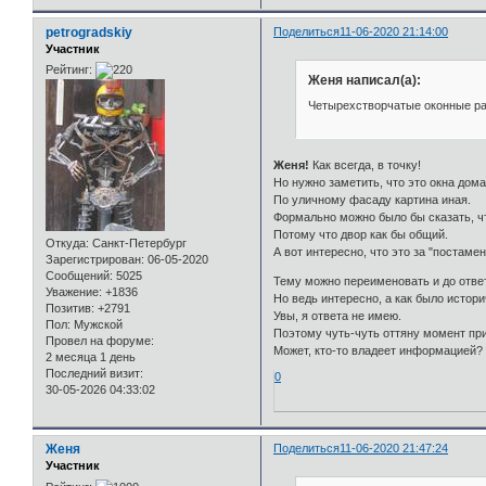
petrogradskiy
Поделиться
11-06-2020 21:14:00
Участник
Рейтинг:
Женя написал(а):
Четырехстворчатые оконные рам
Женя!
Как всегда, в точку!
Но нужно заметить, что это окна дома
По уличному фасаду картина иная.
Формально можно было бы сказать, чт
Потому что двор как бы общий.
Откуда:
Санкт-Петербург
А вот интересно, что это за "постамен
Зарегистрирован
: 06-05-2020
Сообщений:
5025
Тему можно переименовать и до ответ
Уважение:
+1836
Но ведь интересно, а как было истор
Позитив:
+2791
Увы, я ответа не имею.
Пол:
Мужской
Поэтому чуть-чуть оттяну момент пр
Провел на форуме:
Может, кто-то владеет информацией?
2 месяца 1 день
Последний визит:
0
30-05-2026 04:33:02
Женя
Поделиться
11-06-2020 21:47:24
Участник