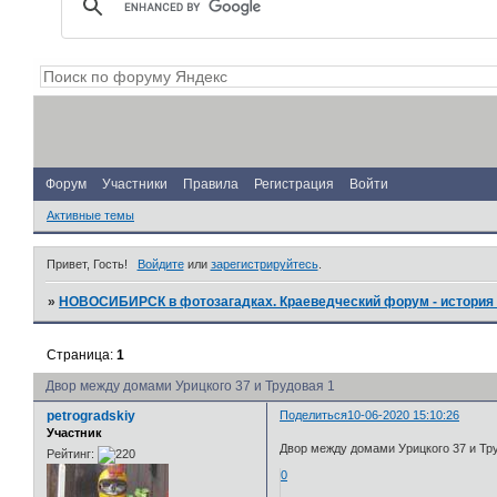
Форум
Участники
Правила
Регистрация
Войти
Активные темы
Привет, Гость!
Войдите
или
зарегистрируйтесь
.
»
НОВОСИБИРСК в фотозагадках. Краеведческий форум - история 
Страница:
1
Двор между домами Урицкого 37 и Трудовая 1
petrogradskiy
Поделиться
10-06-2020 15:10:26
Участник
Двор между домами Урицкого 37 и Тр
Рейтинг:
0