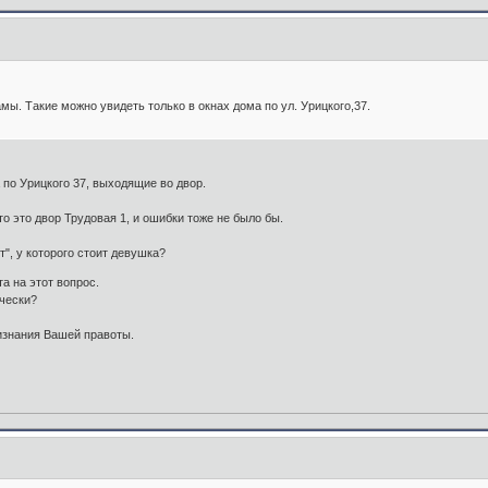
ы. Такие можно увидеть только в окнах дома по ул. Урицкого,37.
 по Урицкого 37, выходящие во двор.
о это двор Трудовая 1, и ошибки тоже не было бы.
т", у которого стоит девушка?
а на этот вопрос.
ически?
изнания Вашей правоты.