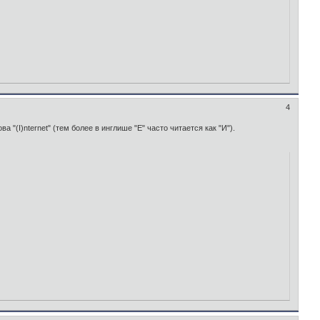
4
а "(I)nternet" (тем более в инглише "E" часто читается как "И").