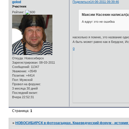
golod
Поделиться
14-06-2011 09:39:46
Участник
Рейтинг:
Максим Насекин написал(а
А вдруг это не ошибка
насколько я помню, это название одно
А быть может равно как в Бердске, И
0
Откуда:
Новосибирск
Зарегистрирован
: 08-03-2011
Сообщений:
11347
Уважение:
+3549
Позитив:
+4414
Пол:
Мужской
Провел на форуме:
3 месяца 30 дней
Последний визит:
Вчера 22:52:31
Страница:
1
»
НОВОСИБИРСК в фотозагадках. Краеведческий форум - история 