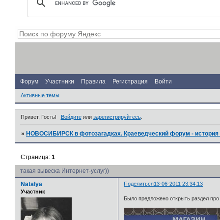
Форум
Участники
Правила
Регистрация
Войти
Активные темы
Привет, Гость!
Войдите
или
зарегистрируйтесь
.
»
НОВОСИБИРСК в фотозагадках. Краеведческий форум - история 
Страница:
1
такая вывеска Интернет-услуг))
Natalya
Поделиться
13-06-2011 23:34:13
Участник
Было предложено открыть раздел про г