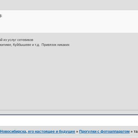
):
й из услуг сетевиков
скитиме, Куйбышеве и т.д. Привязок никаких
Новосибирска, его настоящее и будущее
»
Прогулки с фотоаппаратом
»
та