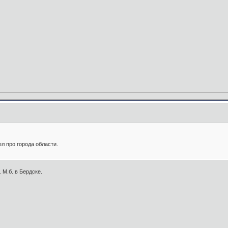
л про города области.
 М.б. в Бердске.