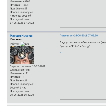
Уважение:
+9768
Позитив:
+9358
Пол:
Женский
Провел на форуме:
4 месяца 29 дней
Последний визит:
17-06-2026 17:14:22
Максим Насекин
Поделиться
14-06-2011 07:05:50
Участник
А вдруг это не ошибка, а попытка (неу
Рейтинг:
Да еще и "Enter" = "вход".
0
Зарегистрирован
: 10-02-2011
Сообщений:
448
Уважение:
+121
Позитив:
+8
Пол:
Мужской
Провел на форуме:
10 дней 1 час
Последний визит:
05-06-2025 16:30:26