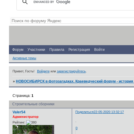
Форум
Участники
Правила
Регистрация
Войти
Активные темы
Привет, Гость!
Войдите
или
зарегистрируйтесь
.
»
НОВОСИБИРСК в фотозагадках. Краеведческий форум - история 
Страница:
1
Строительные сборники
Valer54
Поделиться
22-05-2020 13:32:17
Администратор
.
Рейтинг:
0