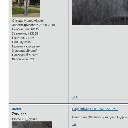
Откуда:
Новосибирск
Зарегистрирован
: 25-08-2019
Сообщений:
10115
Уважение:
+13238
Позитив:
+4198
Пол:
Мужской
Провел на форуме:
3 месяца 29 дней
Последний визит:
Вчера 20:45:23
+11
Женя
Поделиться
17-05-2020 22:22:13
Участник
Советская,30. Киоск у входа в Гидром
Рейтинг:
+4