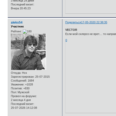
3 месяца 29 дней
Последний визит:
Вчера 20:45:23
aleks54
Поделиться
17-05-2020 22:38:35
Участник
VECTOR
Рейтинг:
Если мой склероз не врет.... то напра
0
Откуда:
Нск
Зарегистрирован
: 25-07-2015
Сообщений:
1684
Уважение:
+1028
Позитив:
+830
Пол:
Мужской
Провел на форуме:
2 месяца 4 дня
Последний визит:
25-07-2026 14:12:08