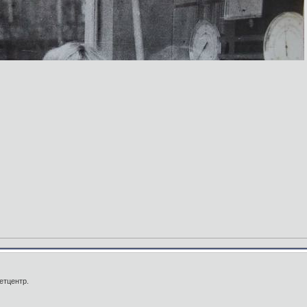
етцентр.