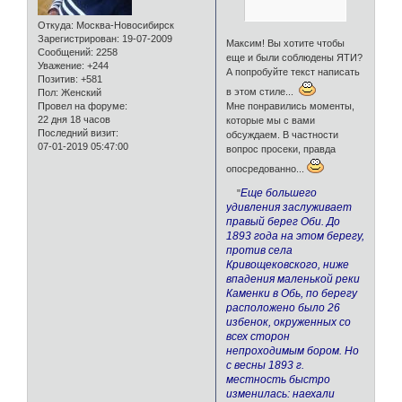
Откуда:
Москва-Новосибирск
Зарегистрирован
: 19-07-2009
Максим! Вы хотите чтобы
Сообщений:
2258
еще и были соблюдены ЯТИ?
Уважение:
+244
А попробуйте текст написать
Позитив:
+581
в этом стиле...
Пол:
Женский
Мне понравились моменты,
Провел на форуме:
22 дня 18 часов
которые мы с вами
Последний визит:
обсуждаем. В частности
07-01-2019 05:47:00
вопрос просеки, правда
опосредованно...
Еще большего
"
удивления заслуживает
правый берег Оби. До
1893 года на этом берегу,
против села
Кривощековского, ниже
впадения маленькой реки
Каменки в Обь, по берегу
расположено было 26
избенок, окруженных со
всех сторон
непроходимым бором. Но
с весны 1893 г.
местность быстро
изменилась: наехали