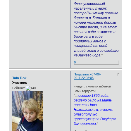
благоустроенный
населенный пункт;
постройки между правым
берегом р. Каменки и
линией железной дороги
быстро росли, и на этот
раз не в виде землянок и
бараков, а в виде
приличных домов с
очищенной от пней
улицей, хотя и со следами
недавнего бора
."
0
Поделиться
07-06-
7
Tala Dok
2011 22:08:05
Участник
и еще... сколько забытой
Рейтинг:
нами гордости!
.
..
осенью 1895 года,
".
решено было назвать
поселок Ново-
Николаевским, в честь
благополучно
царствующего Государя
Императора
.
"