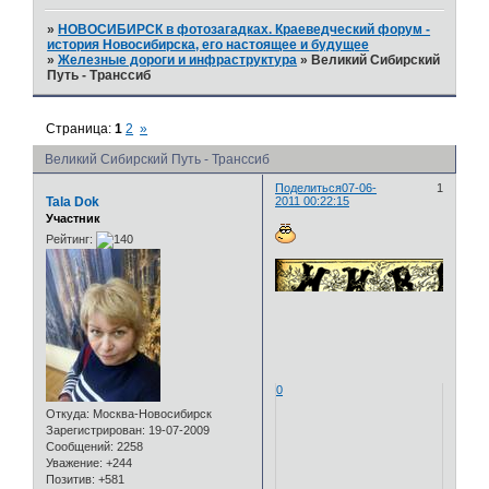
»
НОВОСИБИРСК в фотозагадках. Краеведческий форум -
история Новосибирска, его настоящее и будущее
»
Железные дороги и инфраструктура
»
Великий Сибирский
Путь - Транссиб
Страница:
1
2
»
Великий Сибирский Путь - Транссиб
Поделиться
07-06-
1
Tala Dok
2011 00:22:15
Участник
Рейтинг:
0
Откуда:
Москва-Новосибирск
Зарегистрирован
: 19-07-2009
Сообщений:
2258
Уважение:
+244
Позитив:
+581