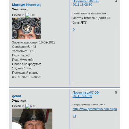
Поделиться
07-06-
4
Максим Насекин
2011 13:08:30
Участник
по-моему, в некоторых
Рейтинг:
местах вместо Е должны
быть ЯТИ
0
Зарегистрирован
: 10-02-2011
Сообщений:
448
Уважение:
+121
Позитив:
+8
Пол:
Мужской
Провел на форуме:
10 дней 1 час
Последний визит:
05-06-2025 16:30:26
Поделиться
07-06-
5
golod
2011 18:31:36
Участник
содержание заметки -
Рейтинг:
http://www.prometeus.nsc.ru/gorod/histo
+1