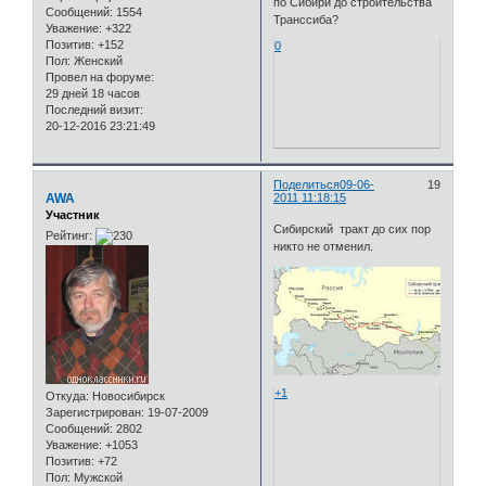
по Сибири до строительства
Сообщений:
1554
Транссиба?
Уважение:
+322
Позитив:
+152
0
Пол:
Женский
Провел на форуме:
29 дней 18 часов
Последний визит:
20-12-2016 23:21:49
Поделиться
09-06-
19
AWA
2011 11:18:15
Участник
Сибирский тракт до сих пор
Рейтинг:
никто не отменил.
+1
Откуда:
Новосибирск
Зарегистрирован
: 19-07-2009
Сообщений:
2802
Уважение:
+1053
Позитив:
+72
Пол:
Мужской