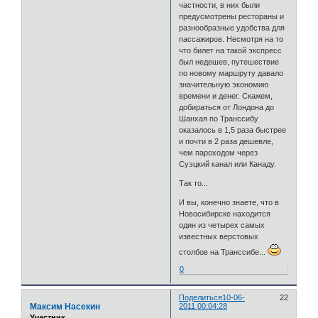
частности, в них были
предусмотрены рестораны и
разнообразные удобства для
пассажиров. Несмотря на то
что билет на такой экспресс
был недешев, путешествие
по новому маршруту давало
значительную экономию
времени и денег. Скажем,
добираться от Лондона до
Шанхая по Транссибу
оказалось в 1,5 раза быстрее
и почти в 2 раза дешевле,
чем пароходом через
Суэцкий канал или Канаду.
Так то...
И вы, конечно знаете, что в
Новосибирске находится
один из четырех самых
известных верстовых
столбов на Транссибе...
0
Поделиться
10-06-
22
Максим Насекин
2011 00:04:28
Участник