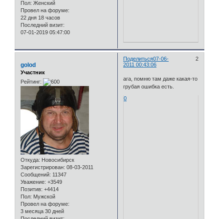
Пол:
Женский
Провел на форуме:
22 дня 18 часов
Последний визит:
07-01-2019 05:47:00
Поделиться
07-06-
2
golod
2011 00:43:06
Участник
ага, помню там даже какая-то
Рейтинг:
грубая ошибка есть.
0
Откуда:
Новосибирск
Зарегистрирован
: 08-03-2011
Сообщений:
11347
Уважение:
+3549
Позитив:
+4414
Пол:
Мужской
Провел на форуме:
3 месяца 30 дней
Последний визит: