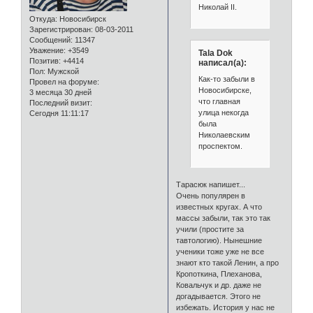
Николай II.
Откуда:
Новосибирск
Зарегистрирован
: 08-03-2011
Сообщений:
11347
Уважение:
+3549
Tala Dok
Позитив:
+4414
написал(а):
Пол:
Мужской
Как-то забыли в
Провел на форуме:
Новосибирске,
3 месяца 30 дней
что главная
Последний визит:
улица некогда
Сегодня 11:11:17
была
Николаевским
проспектом.
Тарасюк напишет...
Очень популярен в
известных кругах. А что
массы забыли, так это так
учили (простите за
тавтологию). Нынешние
ученики тоже уже не все
знают кто такой Ленин, а про
Кропоткина, Плеханова,
Ковальчук и др. даже не
догадывается. Этого не
избежать. История у нас не