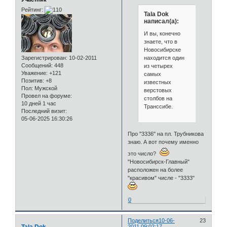
Рейтинг:
Tala Dok
написал(а):
И вы, конечно
знаете, что в
Новосибирске
находится один
Зарегистрирован
: 10-02-2011
Сообщений:
448
из четырех
Уважение:
+121
самых
Позитив:
+8
известных
Пол:
Мужской
верстовых
Провел на форуме:
столбов на
10 дней 1 час
Транссибе.
Последний визит:
05-06-2025 16:30:26
Про "3336" на пл. Трубникова
знаю. А вот почему именно
это число?
"Новосибирск-Главный"
расположен на более
"красивом" числе - "3333"
0
Поделиться
10-06-
23
2011 09:02:17