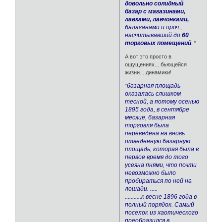
довольно солидный
базар с магазинами,
лавками, лавчонками,
балаганами и проч.,
насчитывавший до
60
торговых помещений
.
"
А вот это просто в
ощущениях... бьющейся
жизни... динамики!
базарная площадь
"
оказалась слишком
тесной, а потому осенью
1895 года, в сентябре
месяце, базарная
торговля была
переведена на вновь
отведенную базарную
площадь, которая была в
первое время до того
усеяна пнями, что почти
невозможно было
пробираться по ней на
лошади. .....
...........к весне 1896 года в
полный порядок. Самый
поселок из хаотического
преобразился в