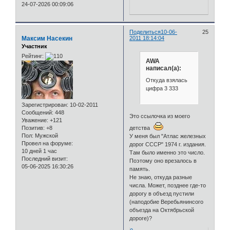
24-07-2026 00:09:06
Поделиться
10-06-
25
Максим Насекин
2011 18:14:04
Участник
Рейтинг:
AWA
написал(а):
Откуда взялась
цифра 3 333
Зарегистрирован
: 10-02-2011
Сообщений:
448
Это ссылочка из моего
Уважение:
+121
Позитив:
+8
детства
Пол:
Мужской
У меня был "Атлас железных
Провел на форуме:
дорог СССР" 1974 г. издания.
10 дней 1 час
Там было именно это число.
Последний визит:
Поэтому оно врезалось в
05-06-2025 16:30:26
память.
Не знаю, откуда разные
числа. Может, позднее где-то
дорогу в объезд пустили
(наподобие Веребьянинсого
объезда на Октябрьской
дороге)?