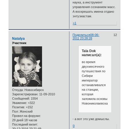
наука, а инструмент
управления сознанием масс.
А воскрешать имена отдано
энтузиастам.
+1
Поделиться
08-06-
12
Natalya
2011 23:28:28
Участник
Tala Dok
написал(а):
во время
двухмесячного
путешествия по
Сибири
император
останавливался
на станции,
Откуда:
Новосибирск
которая
Зарегистрирован
: 11-09-2010
Сообщений:
1554
заложила основы
Уважение:
+322
Новониколаевска
Позитив:
+152
Пол:
Женский
Провел на форуме:
- а вот это уже домыслы.
29 дней 18 часов
Последний визит:
0
20-12-2016 23:21:49