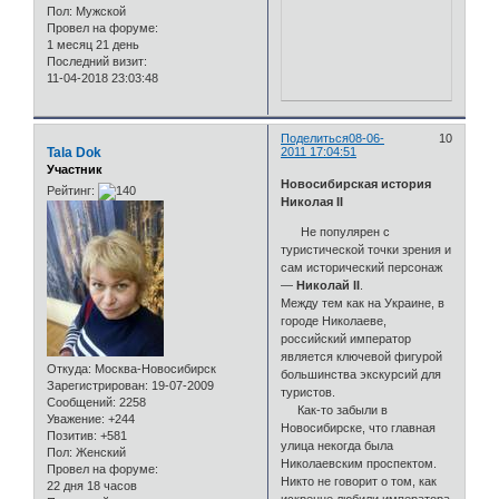
Пол:
Мужской
Провел на форуме:
1 месяц 21 день
Последний визит:
11-04-2018 23:03:48
Поделиться
08-06-
10
Tala Dok
2011 17:04:51
Участник
Новосибирская история
Рейтинг:
Николая II
Не популярен с
туристической точки зрения и
сам исторический персонаж
—
Николай II
.
Между тем как на Украине, в
городе Николаеве,
российский император
является ключевой фигурой
Откуда:
Москва-Новосибирск
большинства экскурсий для
Зарегистрирован
: 19-07-2009
туристов.
Сообщений:
2258
Как-то забыли в
Уважение:
+244
Новосибирске, что главная
Позитив:
+581
улица некогда была
Пол:
Женский
Николаевским проспектом.
Провел на форуме:
Никто не говорит о том, как
22 дня 18 часов