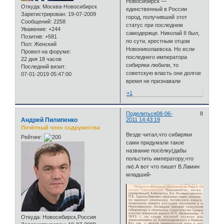
Новосибирск —
Откуда:
Москва-Новосибирск
единственный в России
Зарегистрирован
: 19-07-2009
город, получивший этот
Сообщений:
2258
статус при последнем
Уважение:
+244
самодержце. Николай II был,
Позитив:
+581
по сути, крестным отцом
Пол:
Женский
Новониколаевска. Но если
Провел на форуме:
последнего императора
22 дня 18 часов
сибиряки любили, то
Последний визит:
советскую власть они долгое
07-01-2019 05:47:00
время не признавали
+1
Поделиться
08-06-
8
Андрей Пилипенко
2011 14:43:19
Почётный член содружества
Везде читал,что сибиряки
Рейтинг:
сами придумали такое
название посёлку(дабы
польстить императору,что
ли).А вот что пишет В.Ламин
младший-
Откуда:
Новосибирск,Россия