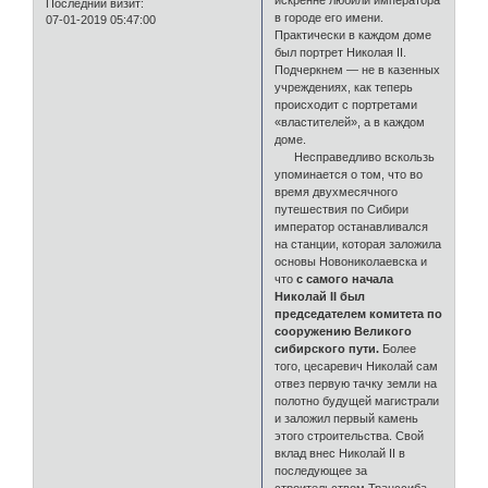
искренне любили императора
Последний визит:
в городе его имени.
07-01-2019 05:47:00
Практически в каждом доме
был портрет Николая II.
Подчеркнем — не в казенных
учреждениях, как теперь
происходит с портретами
«властителей», а в каждом
доме.
Несправедливо вскользь
упоминается о том, что во
время двухмесячного
путешествия по Сибири
император останавливался
на станции, которая заложила
основы Новониколаевска и
что
с самого начала
Николай II был
председателем комитета по
сооружению Великого
сибирского пути.
Более
того, цесаревич Николай сам
отвез первую тачку земли на
полотно будущей магистрали
и заложил первый камень
этого строительства. Свой
вклад внес Николай II в
последующее за