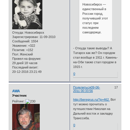
Новосибирск —
единственный в
России город,
получивший этот
статус при
последнем
самодержце.
Откуда:
Новосибирск
Зарегистрирован
: 11-09-2010
Сообщений:
1554
Уважение:
+322
- Откуда такие выводы? А
Позитив:
+152
Татарск как же? Он городом
Пол:
Женский
стал вообще в 1911 г. Камень-
Провел на форуме:
на-Оби также стал городом в
29 дней 18 часов
1915 г.
Последний визит:
20-12-2016 23:21:49
0
Поделиться
09-06-
17
AWA
2011 00:33:56
Участник
http://beregrus.ru/?p=462.
Вот
Рейтинг:
тут можно прочитать о
путешествии Николая на
Дальний восток и закладку
Транссиба.
0