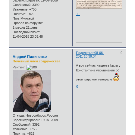
Зарегистрирован
: 19-07-2009
Сообщений:
3392
Уважение:
+755
+1
Позитив:
+829
Пол:
Мужской
Провел на форуме:
1 месяц 21 день
Последний визит:
11-04-2018 23:03:48
Поделиться
08-06-
9
Андрей Пилипенко
2011 15:39:34
Почётный член содружества
А вот сейчас нашел в kp.ru у
Рейтинг:
Константина упоминание об
этом царском генерале
0
Откуда:
Новосибирск,Россия
Зарегистрирован
: 19-07-2009
Сообщений:
3392
Уважение:
+755
Позитив:
+829