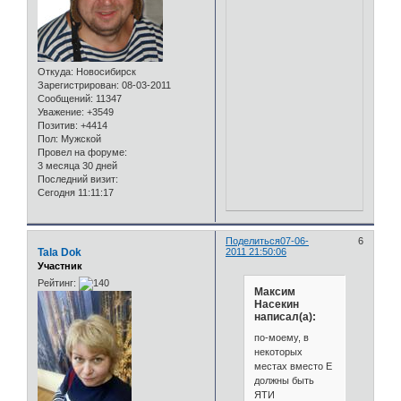
Откуда:
Новосибирск
Зарегистрирован
: 08-03-2011
Сообщений:
11347
Уважение:
+3549
Позитив:
+4414
Пол:
Мужской
Провел на форуме:
3 месяца 30 дней
Последний визит:
Сегодня 11:11:17
Поделиться
07-06-
6
Tala Dok
2011 21:50:06
Участник
Рейтинг:
Максим
Насекин
написал(а):
по-моему, в
некоторых
местах вместо Е
должны быть
ЯТИ