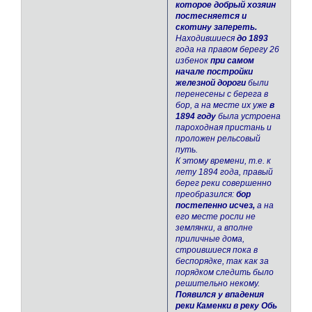
которое добрый хозяин
постесняется и
скотину запереть.
Находившиеся
до 1893
года на правом берегу 26
избенок
при самом
начале постройки
железной дороги
были
перенесены с берега в
бор, а на месте их уже
в
1894 году
была устроена
пароходная пристань и
проложен рельсовый
путь.
К этому времени, т.е. к
лету 1894 года, правый
берег реки совершенно
преобразился:
бор
постепенно исчез,
а на
его месте росли не
землянки, а вполне
приличные дома,
строившиеся пока в
беспорядке, так как за
порядком следить было
решительно некому.
Появился у впадения
реки Каменки в реку Обь