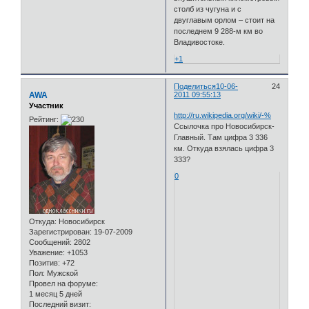
столб из чугуна и с
двуглавым орлом – стоит на
последнем 9 288-м км во
Владивостоке.
+1
Поделиться
10-06-
24
AWA
2011 09:55:13
Участник
http://ru.wikipedia.org/wiki/-%
Рейтинг:
Ссылочка про Новосибирск-
Главный. Там цифра 3 336
км. Откуда взялась цифра 3
333?
0
Откуда:
Новосибирск
Зарегистрирован
: 19-07-2009
Сообщений:
2802
Уважение:
+1053
Позитив:
+72
Пол:
Мужской
Провел на форуме:
1 месяц 5 дней
Последний визит: