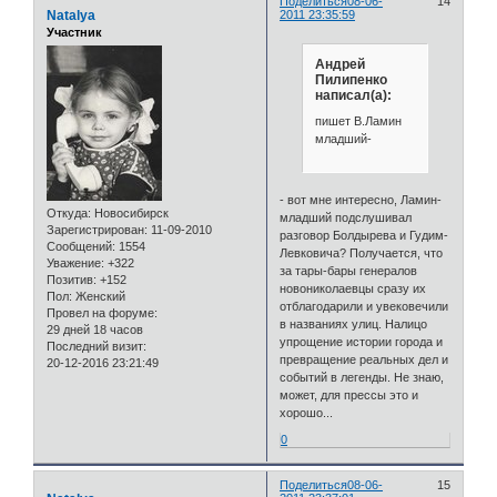
Поделиться
08-06-
14
Natalya
2011 23:35:59
Участник
Андрей
Пилипенко
написал(а):
пишет В.Ламин
младший-
- вот мне интересно, Ламин-
Откуда:
Новосибирск
младший подслушивал
Зарегистрирован
: 11-09-2010
разговор Болдырева и Гудим-
Сообщений:
1554
Левковича? Получается, что
Уважение:
+322
за тары-бары генералов
Позитив:
+152
новониколаевцы сразу их
Пол:
Женский
отблагодарили и увековечили
Провел на форуме:
в названиях улиц. Налицо
29 дней 18 часов
упрощение истории города и
Последний визит:
превращение реальных дел и
20-12-2016 23:21:49
событий в легенды. Не знаю,
может, для прессы это и
хорошо...
0
Поделиться
08-06-
15