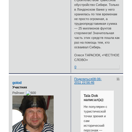
строительством Транссиба
обустройство Сибири. Только
в Лондонском банке у него
хранилась по тем временам
не просто огромная, а
труднопредставимая сумма
— 25 миллионов фунтов
стерлингов! Значительная
часть этих средств пошла как
раз на помощь тем, кто
осваивал Сибирь.
Олеся ТАРАСЮК, «ЧЕСТНОЕ
СЛОВО»
0
Поделиться
08-06-
11
golod
2011 22:56:46
Участник
Рейтинг:
Tala Dok
написал(а):
Не популярен с
туристической
точки зрения и
сам
исторический
персонаж —