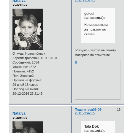
Natalya
2011 23:37:01
Участник
golod
написал(а):
Не московским
же трактом он
скакал
обязуюсь завтра выложить
Откуда:
Новосибирск
материал по этой теме.
Зарегистрирован
: 11-09-2010
0
Сообщений:
1554
Уважение:
+322
Позитив:
+152
Пол:
Женский
Провел на форуме:
29 дней 18 часов
Последний визит:
20-12-2016 23:21:49
Поделиться
08-06-
16
Natalya
2011 23:42:55
Участник
Tala Dok
написал(а):