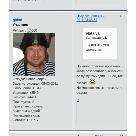
Поделиться
08-06-
13
golod
2011 23:35:34
Участник
Рейтинг:
Natalya
написал(а):
- а вот это уже
домыслы.
Но мимо то всяко проезжал
когда возвращался, а может и
по нужде выходил... Внес, так
Откуда:
Новосибирск
сказать
Зарегистрирован
: 08-03-2011
Не московским же трактом он
Сообщений:
11347
скакал
Уважение:
+3549
Позитив:
+4414
0
Пол:
Мужской
Провел на форуме:
3 месяца 30 дней
Последний визит:
Сегодня 11:11:17