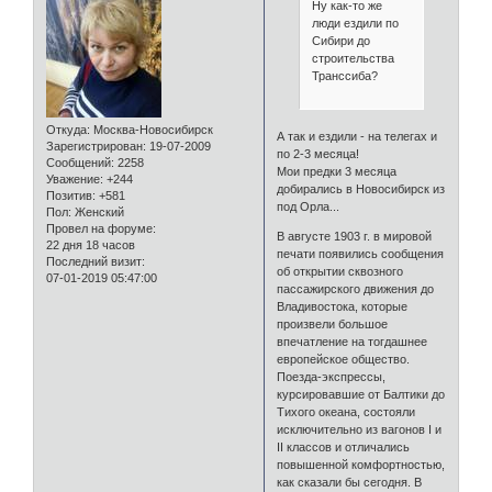
Ну как-то же
люди ездили по
Сибири до
строительства
Транссиба?
Откуда:
Москва-Новосибирск
А так и ездили - на телегах и
Зарегистрирован
: 19-07-2009
по 2-3 месяца!
Сообщений:
2258
Мои предки 3 месяца
Уважение:
+244
добирались в Новосибирск из
Позитив:
+581
под Орла...
Пол:
Женский
Провел на форуме:
В августе 1903 г. в мировой
22 дня 18 часов
печати появились сообщения
Последний визит:
об открытии сквозного
07-01-2019 05:47:00
пассажирского движения до
Владивостока, которые
произвели большое
впечатление на тогдашнее
европейское общество.
Поезда-экспрессы,
курсировавшие от Балтики до
Тихого океана, состояли
исключительно из вагонов I и
II классов и отличались
повышенной комфортностью,
как сказали бы сегодня. В