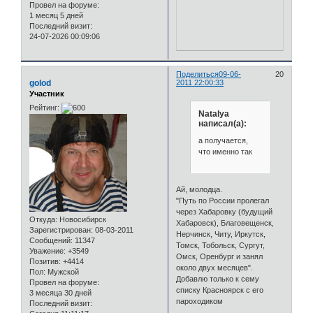
Провел на форуме:
1 месяц 5 дней
Последний визит:
24-07-2026 00:09:06
Поделиться
09-06-
20
golod
2011 22:00:33
Участник
Рейтинг:
Natalya
написал(а):
а получается,
что именно так
Ай, молодца.
"Путь по России пролегал
через Хабаровку (будущий
Откуда:
Новосибирск
Хабаровск), Благовещенск,
Зарегистрирован
: 08-03-2011
Нерчинск, Читу, Иркутск,
Сообщений:
11347
Томск, Тобольск, Сургут,
Уважение:
+3549
Омск, Оренбург и занял
Позитив:
+4414
около двух месяцев".
Пол:
Мужской
Добавлю только к сему
Провел на форуме:
списку Красноярск с его
3 месяца 30 дней
пароходиком
Последний визит: