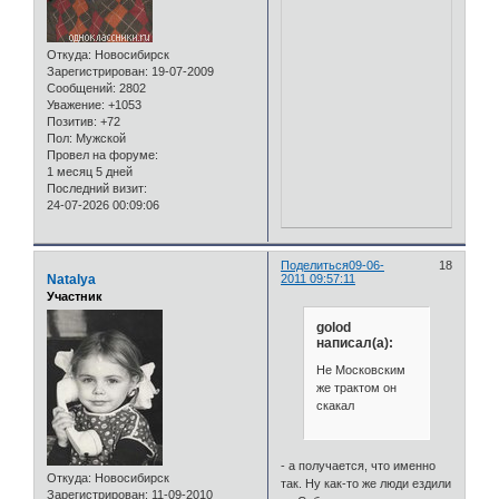
Откуда:
Новосибирск
Зарегистрирован
: 19-07-2009
Сообщений:
2802
Уважение:
+1053
Позитив:
+72
Пол:
Мужской
Провел на форуме:
1 месяц 5 дней
Последний визит:
24-07-2026 00:09:06
Поделиться
09-06-
18
Natalya
2011 09:57:11
Участник
golod
написал(а):
Не Московским
же трактом он
скакал
- а получается, что именно
Откуда:
Новосибирск
так. Ну как-то же люди ездили
Зарегистрирован
: 11-09-2010