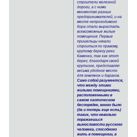
строители железной
дороги, а с ними
множество разных
предпринимателей, и на
месте непроходимого
бора стали вырастать
всевозможные жилые
помещения. Первые
пришельцы начали
строиться по правому,
крутому берегу реки
Каменки, так как этот
берег, благодаря своей
крутизне, представлял
весьма удобное место
для землянок и бараков.
Само собой разумеется,
что между этими
жилыми помещениями,
расположенными в
самом хаотическом
беспорядке, много было
(да и теперь еще есть)
таких, что невольно
поражаешься
выносливости русского
человека, способного
жить в помещении, в