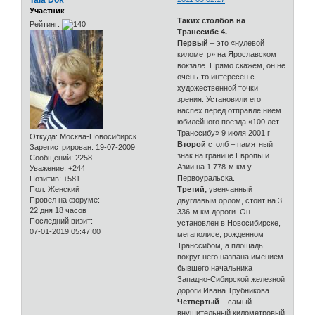
Tala Dok
Участник
Таких столбов на
Рейтинг:
Транссибе 4.
Первый
– это «нулевой
километр» на Ярославском
вокзале. Прямо скажем, он не
очень-то интересен с
художественной точки
зрения. Установили его
наспех перед отправле нием
юбилейного поезда «100 лет
Транссибу» 9 июля 2001 г
Откуда:
Москва-Новосибирск
Второй
столб – памятный
Зарегистрирован
: 19-07-2009
знак на границе Европы и
Сообщений:
2258
Азии на 1 778-м км у
Уважение:
+244
Первоуральска.
Позитив:
+581
Третий,
увенчанный
Пол:
Женский
Провел на форуме:
двуглавым орлом, стоит на 3
22 дня 18 часов
336-м км дороги. Он
Последний визит:
установлен в Новосибирске,
07-01-2019 05:47:00
мегаполисе, рожденном
Транссибом, а площадь
вокруг него названа имением
бывшего начальника
Западно-Сибирской железной
дороги Ивана Трубникова.
Четвертый
– самый
внушительный километровый