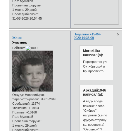
Пол:
Мужской
Провел на форуме:
1 месяц 29 дней
Последний визит:
31-07-2026 20:54:45
Поделиться
15-04-
5
Женя
2020 19:36:09
Участник
Рейтинг:
Morozi1ka
написал(а):
Перекресток ул
Октябрьской и
Кр. проспекта
Аркадий1946
написал(а):
Откуда:
Новосибирск
Зарегистрирован
: 31-01-2016
А ведь вроде
Сообщений:
11874
похоже: слева-
Уважение:
+10164
"Сибирь",
Позитив:
+10168
напротив (т.е по
Пол:
Мужской
другую сторону
Провел на форуме:
кр. проспекта)
1 месяц 29 дней
"Овощной"!?
Последний визит: