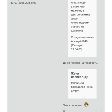
А если еще
31-07-2026 20:54:45
узнаю, что
мужчину в
центре снимка
звали
Александром-
совсем не
удивлюсь.
Отредактировано
Аркадий1946
(Сегодня
19:34:03)
Да не похоже , а так и есть.
Женя
написал(а):
Мorozi1ka
разошёлся не на
шутку.
Это я пошютил.
0