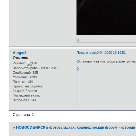
0
Андрей
Поделиться
10-04-2020 19:14:51
Участник
Остановочная платформа электричек, 
Рейтинг:
Зарегистрирован
: 09-07-2012
0
Сообщений:
325
Уважение:
+299
Позитив:
+34
Провел на форуме:
11 дней 7 часов
Последний визит:
Вчера 20:12:33
Страница:
1
»
НОВОСИБИРСК в фотозагадках. Краеведческий форум - история 