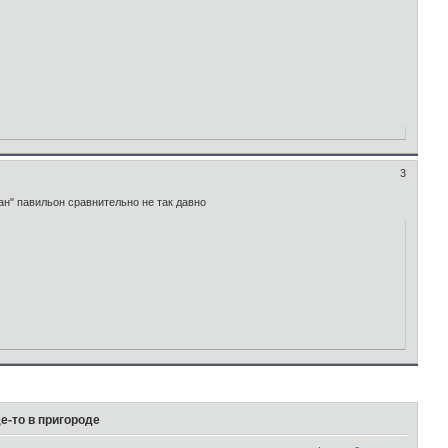
3
ан" павильон сравнительно не так давно
е-то в пригороде