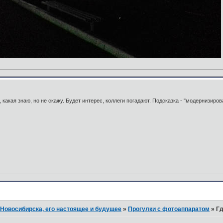
какая знаю, но не скажу. Будет интерес, коллеги погадают. Подсказка - "модернизиров
Новосибирска, его настоящее и будущее
»
Прогулки с фотоаппаратом
»
Гд