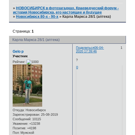
»
НОВОСИБИРСК в фотозагадках. Краеведческий форум -
история Новосибирска, его настоящее и будущее
»
Новосибирск 80-х - 90-х
»
Карла Маркса 28/1 (аптека)
Страница:
1
Карла Маркса 28/1 (аптека)
Поделиться
06-04-
1
Gelo p
2020 17:39:46
Участник
?
Рейтинг:
0
Откуда:
Новосибирск
Зарегистрирован
: 25-08-2019
Сообщений:
10115
Уважение:
+13238
Позитив:
+4198
Пол:
Мужской