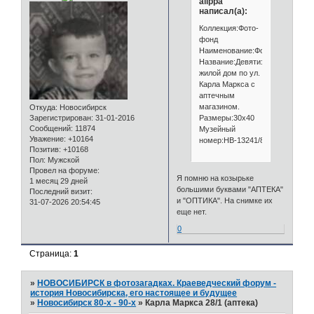
alippa
написал(а):
Коллекция:Фото-
фонд
Наименование:Фотография
Название:Девятиэтажный
жилой дом по ул.
Карла Маркса с
аптечным
магазином.
Откуда:
Новосибирск
Размеры:30х40
Зарегистрирован
: 31-01-2016
Сообщений:
11874
Музейный
Уважение:
+10164
номер:НВ-13241/8
Позитив:
+10168
Пол:
Мужской
Провел на форуме:
Я помню на козырьке
1 месяц 29 дней
большими буквами "АПТЕКА"
Последний визит:
и "ОПТИКА". На снимке их
31-07-2026 20:54:45
еще нет.
0
Страница:
1
»
НОВОСИБИРСК в фотозагадках. Краеведческий форум -
история Новосибирска, его настоящее и будущее
»
Новосибирск 80-х - 90-х
»
Карла Маркса 28/1 (аптека)