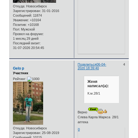
Откуда:
Новосибирск
Зарегистрирован
: 31-01-2016
Сообщений:
11874
Уважение:
+10164
Позитив:
+10168
Пол:
Мужской
Провел на форуме:
1 месяц 29 дней
Последний визит:
31-07-2026 20:54:45
Поделиться
06-04-
4
Gelo p
2020 18:39:40
Участник
Рейтинг:
Женя
написал(а):
К.м.28/1
Верно
Слева Карла Маркса 28/1
аптека
Откуда:
Новосибирск
0
Зарегистрирован
: 25-08-2019
Сообщений:
10115