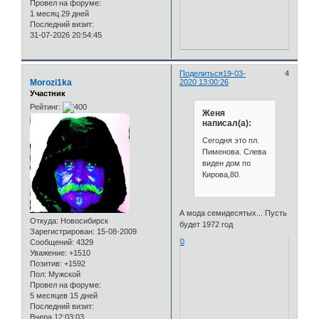
Провел на форуме:
1 месяц 29 дней
Последний визит:
31-07-2026 20:54:45
Поделиться
19-03-
4
Morozi1ka
2020 13:00:26
Участник
Рейтинг:
Женя
написал(а):
Сегодня это пл.
Пименова. Слева
виден дом по
Кирова,80.
А мода семидесятых... Пусть
Откуда:
Новосибирск
будет 1972 год
Зарегистрирован
: 15-08-2009
0
Сообщений:
4329
Уважение:
+1510
Позитив:
+1592
Пол:
Мужской
Провел на форуме:
5 месяцев 15 дней
Последний визит:
Вчера 12:03:03