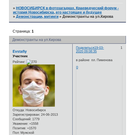
»
НОВОСИБИРСК в фотозагадках. Краеведческий форум -
история Новосибирска, его настоящее и будущее
»
Демонстрации, митинги
»
Демонстранты на ул.Кирова
Страница:
1
Демонстранты на ул.Кирова
Поделиться
19-03-
1
Evstafiy
2020 09:08:35
Участник
в районе пл. Пименова
Рейтинг:
0
Откуда:
Новосибирск
Зарегистрирован
: 24-06-2013
Сообщений:
1779
Уважение:
+1558
Позитив:
+1570
Пол:
Мужской