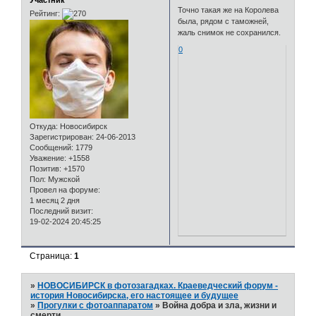
Участник
Точно такая же на Королева
Рейтинг:
была, рядом с таможней,
жаль снимок не сохранился.
0
Откуда:
Новосибирск
Зарегистрирован
: 24-06-2013
Сообщений:
1779
Уважение:
+1558
Позитив:
+1570
Пол:
Мужской
Провел на форуме:
1 месяц 2 дня
Последний визит:
19-02-2024 20:45:25
Страница:
1
»
НОВОСИБИРСК в фотозагадках. Краеведческий форум -
история Новосибирска, его настоящее и будущее
»
Прогулки с фотоаппаратом
»
Война добра и зла, жизни и
смерти