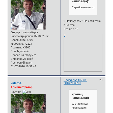
написал(а):
Серебренековской
? Почему там? Но хотя тоже
в центре
Это по п.12
Откуда:
Новосибирск
0
Зарегистрирован
: 02-04-2012
Сообщений:
5209
Уважение:
+2124
Позитив:
+3266
Пол:
Мужской
Провел на форуме:
2 месяца 27 дней
Последний визит:
31-07-2026 18:31:44
Поделиться
05-03-
23
Valer54
2013 21:35:01
Администратор
Рейтинг:
Уралец
написал(а):
о, старинная
подстанция