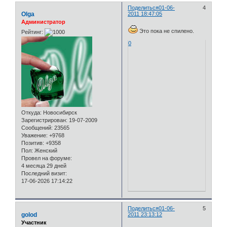
Поделиться
01-06-
4
Olga
2011 18:47:05
Администратор
Это пока не спилено.
Рейтинг:
0
Откуда:
Новосибирск
Зарегистрирован
: 19-07-2009
Сообщений:
23565
Уважение:
+9768
Позитив:
+9358
Пол:
Женский
Провел на форуме:
4 месяца 29 дней
Последний визит:
17-06-2026 17:14:22
Поделиться
01-06-
5
golod
2011 23:13:12
Участник