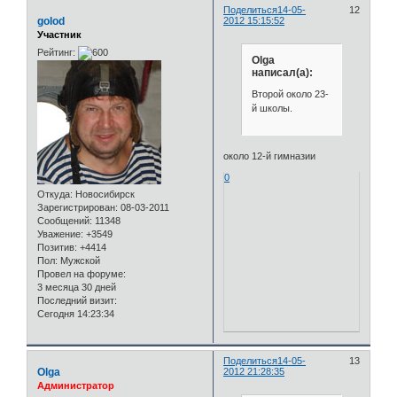
Поделиться
14-05-
12
golod
2012 15:15:52
Участник
Рейтинг:
Olga
написал(а):
Второй около 23-
й школы.
около 12-й гимназии
0
Откуда:
Новосибирск
Зарегистрирован
: 08-03-2011
Сообщений:
11348
Уважение:
+3549
Позитив:
+4414
Пол:
Мужской
Провел на форуме:
3 месяца 30 дней
Последний визит:
Сегодня 14:23:34
Поделиться
14-05-
13
Olga
2012 21:28:35
Администратор