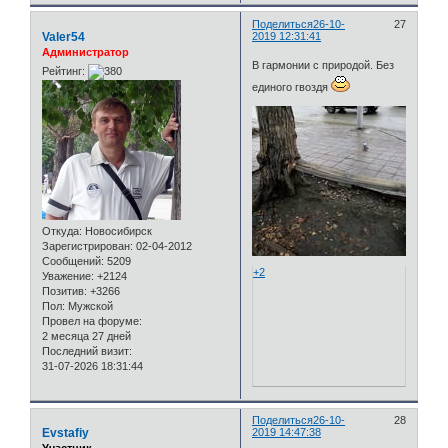
Поделиться
26-10-
27
Valer54
2019 12:31:41
Администратор
В гармонии с природой. Без
Рейтинг:
единого гвоздя
Откуда:
Новосибирск
Зарегистрирован
: 02-04-2012
Сообщений:
5209
+2
Уважение:
+2124
Позитив:
+3266
Пол:
Мужской
Провел на форуме:
2 месяца 27 дней
Последний визит:
31-07-2026 18:31:44
Поделиться
26-10-
28
Evstafiy
2019 14:47:38