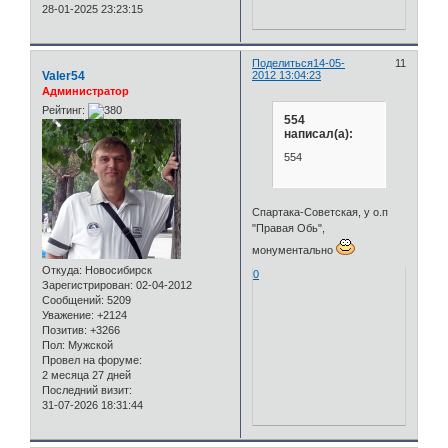
28-01-2025 23:23:15
Поделиться
14-05-
11
Valer54
2012 13:04:23
Администратор
Рейтинг:
554
написал(а):
554
Спартака-Советская, у о.п
"Правая Обь",
монументально
Откуда:
Новосибирск
0
Зарегистрирован
: 02-04-2012
Сообщений:
5209
Уважение:
+2124
Позитив:
+3266
Пол:
Мужской
Провел на форуме:
2 месяца 27 дней
Последний визит:
31-07-2026 18:31:44