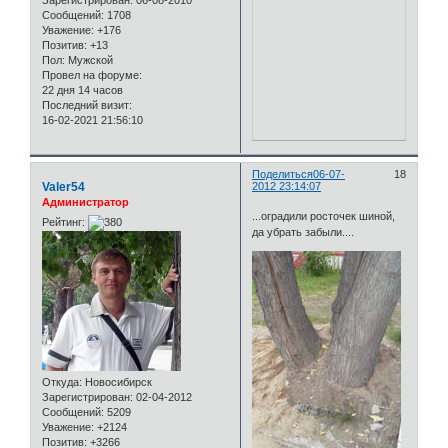
Зарегистрирован
: 06-08-2010
Сообщений:
1708
Уважение:
+176
Позитив:
+13
Пол:
Мужской
Провел на форуме:
22 дня 14 часов
Последний визит:
16-02-2021 21:56:10
Поделиться
06-07-
18
Valer54
2012 23:14:07
Администратор
...оградили росточек шиной,
Рейтинг:
да убрать забыли....
Откуда:
Новосибирск
Зарегистрирован
: 02-04-2012
Сообщений:
5209
Уважение:
+2124
Позитив:
+3266