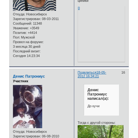
циники
0
Откуда:
Новосибирск
Зарегистрирован
: 08-03-2011
Сообщений:
11348
Уважение:
+3549
Позитив:
+4414
Пол:
Мужской
Провел на форуме:
3 месяца 30 дней
Последний визит:
Сегодня 14:23:34
Поделиться
18-05-
16
Денис Патрониус
2012 16:34:21
Участник
Денис
Патрониус
написал(а):
До кучи
Тогда с другой стороны:
Откуда:
Новосибирск
Зарегистрирован
: 06-08-2010