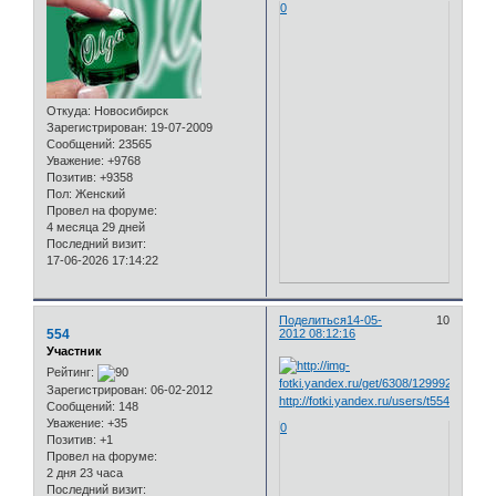
0
Откуда:
Новосибирск
Зарегистрирован
: 19-07-2009
Сообщений:
23565
Уважение:
+9768
Позитив:
+9358
Пол:
Женский
Провел на форуме:
4 месяца 29 дней
Последний визит:
17-06-2026 17:14:22
Поделиться
14-05-
10
554
2012 08:12:16
Участник
Рейтинг:
Зарегистрирован
: 06-02-2012
http://fotki.yandex.ru/users/t554to/view
Сообщений:
148
Уважение:
+35
0
Позитив:
+1
Провел на форуме:
2 дня 23 часа
Последний визит: