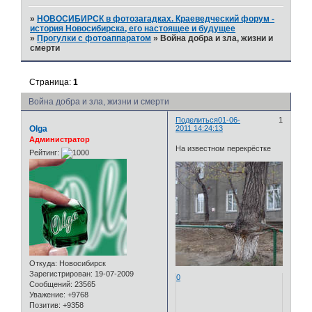
»
НОВОСИБИРСК в фотозагадках. Краеведческий форум -
история Новосибирска, его настоящее и будущее
»
Прогулки с фотоаппаратом
»
Война добра и зла, жизни и
смерти
Страница:
1
Война добра и зла, жизни и смерти
Поделиться
01-06-
1
Olga
2011 14:24:13
Администратор
На известном перекрёстке
Рейтинг:
Откуда:
Новосибирск
Зарегистрирован
: 19-07-2009
0
Сообщений:
23565
Уважение:
+9768
Позитив:
+9358