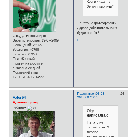
Корни уходят в
бетон и кирпичи?
Т.е. это не фотоэффект?
Дерево действительно из
будки растёт?
Откуда:
Новосибирск
0
Зарегистрирован
: 19-07-2009
Сообщений:
23565
Уважение:
+9768
Позитив:
+9358
Пол:
Женский
Провел на форуме:
4 месяца 29 дней
Последний визит:
17-06-2026 17:14:22
Поделиться
06-03-
26
Valer54
2013 09:20:33
Администратор
Рейтинг:
Olga
написал(а):
Т.е. это не
фотоэффект?
Дерево