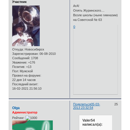
Участник
АгА!
Опять Журинского....
Возле школы (ныне гимназии)
на Советской № 63
0
Откуда:
Новосибирск
Зарегистрирован
: 06-08-2010
Сообщений:
1708
Уважение:
+176
Позитив:
+13
Пол:
Мужской
Провел на форуме:
22 дня 14 часов
Последний визит:
16-02-2021 21:56:10
Поделиться
05-03-
25
Olga
2013 23:32:54
Администратор
Рейтинг:
Valer54
написал(а):