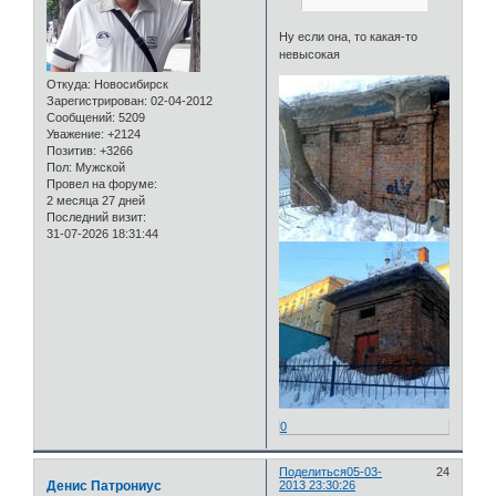
Ну если она, то какая-то
невысокая
Откуда:
Новосибирск
Зарегистрирован
: 02-04-2012
Сообщений:
5209
Уважение:
+2124
Позитив:
+3266
Пол:
Мужской
Провел на форуме:
2 месяца 27 дней
Последний визит:
31-07-2026 18:31:44
0
Поделиться
05-03-
24
Денис Патрониус
2013 23:30:26