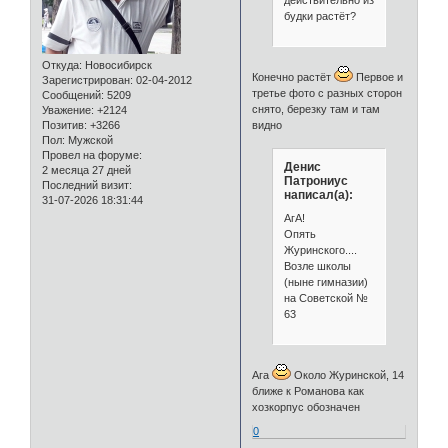
действительно из
будки растёт?
Откуда:
Новосибирск
Конечно растёт
Первое и
Зарегистрирован
: 02-04-2012
третье фото с разных сторон
Сообщений:
5209
снято, березку там и там
Уважение:
+2124
видно
Позитив:
+3266
Пол:
Мужской
Провел на форуме:
Денис
2 месяца 27 дней
Патрониус
Последний визит:
написал(а):
31-07-2026 18:31:44
АгА!
Опять
Журинского....
Возле школы
(ныне гимназии)
на Советской №
63
Ага
Около Журинской, 14
ближе к Романова как
хозкорпус обозначен
0