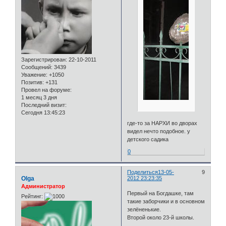
Зарегистрирован
: 22-10-2011
Сообщений:
3439
Уважение:
+1050
Позитив:
+131
Провел на форуме:
1 месяц 3 дня
Последний визит:
Сегодня 13:45:23
где-то за НАРХИ во дворах
видел нечто подобное. у
детского садика
0
Поделиться
13-05-
9
Olga
2012 23:23:35
Администратор
Первый на Богдашке, там
Рейтинг:
такие заборчики и в основном
зелёненькие.
Второй около 23-й школы.