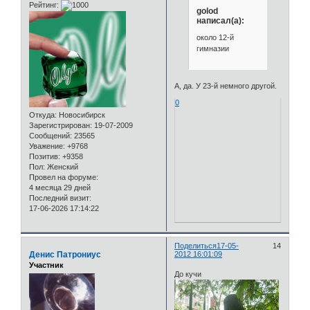
Рейтинг:
golod
написал(а):
около 12-й
гимназии
А, да. У 23-й немного другой.
0
Откуда:
Новосибирск
Зарегистрирован
: 19-07-2009
Сообщений:
23565
Уважение:
+9768
Позитив:
+9358
Пол:
Женский
Провел на форуме:
4 месяца 29 дней
Последний визит:
17-06-2026 17:14:22
Поделиться
17-05-
14
Денис Патрониус
2012 16:01:09
Участник
До кучи