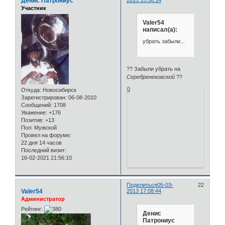
Денис Патрониус
2013 15:56:14
Участник
Valer54
написал(а):
убрать забыли...
?? Забыли убрать на
Серебренековской
??
0
Откуда:
Новосибирск
Зарегистрирован
: 06-08-2010
Сообщений:
1708
Уважение:
+176
Позитив:
+13
Пол:
Мужской
Провел на форуме:
22 дня 14 часов
Последний визит:
16-02-2021 21:56:10
Поделиться
05-03-
22
Valer54
2013 17:08:44
Администратор
Рейтинг:
Денис
Патрониус