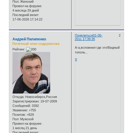
Пол:
Женский
Провел на форуме:
4 месяца 29 дней
Последний визит:
17-06-2026 17:14:22
Поделиться
01-06-
2
Андрей Пилипенко
2011 17:39:35
Почётный член содружества
А-а,вспомнил где это!Бедный
Рейтинг:
тополь...
0
Откуда:
Новосибирск,Россия
Зарегистрирован
: 19-07-2009
Сообщений:
3392
Уважение:
+755
Позитив:
+829
Пол:
Мужской
Провел на форуме:
1 месяц 21 день
Последний визит: