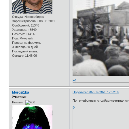
Откуда:
Новосибирск
Зарегистрирован
: 08-03-2011
Сообщений:
11348
Уважение:
+3549
Позитив:
+4414
Пол:
Мужской
Провел на форуме:
3 месяца 30 дней
Последний визит:
Сегодня 11:48:06
+4
Morozi1ka
Поделиться
07-02-2020 17:52:39
Участник
По телефонным столбам-нечетная ст
Рейтинг:
0