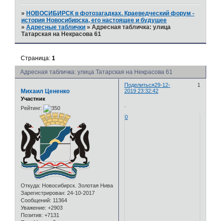
»
НОВОСИБИРСК в фотозагадках. Краеведческий форум -
история Новосибирска, его настоящее и будущее
»
Адресные таблички
»
Адресная табличка: улица
Татарская на Некрасова 61
Страница:
1
Адресная табличка: улица Татарская на Некрасова 61
Поделиться
29-12-
1
Михаил Цененко
2019 23:32:42
Участник
.
Рейтинг:
0
Откуда:
Новосибирск. Золотая Нива
Зарегистрирован
: 24-10-2017
Сообщений:
11364
Уважение:
+2903
Позитив:
+7131