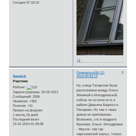
Сегодня 07:18:10
+1
Поделиться
30-12-
3
Semich
2019 00:03:13
Участник
Ну, улица Татарская была
Рейтинг:
расположена между Ольги
Зарегистрирован
: 26-09-2012
Жилиной и Ипподромской,
Сообщений:
2006
сейчас ее остатки есть в
Уважение:
+362
районе Демьяна Бедного и
Позитив:
+31
Писарева. Но там я таких
Провел на форуме:
домов не припоминаю.
1 месяц 19 дней
Последний визит:
Возможно, это в квадрате
15-01-2024 01:48:08
Крылова- Ольги- Ипподромка
- Фрунзе, там где
нархозовский корпус, только