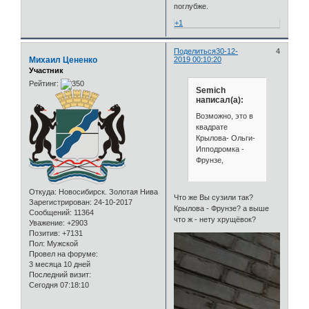
поглубже.
+1
Поделиться
30-12-
4
Михаил Цененко
2019 00:10:20
Участник
Рейтинг:
Semich
написал(а):
Возможно, это в
квадрате
Крылова- Ольги-
Ипподромка -
Фрунзе,
Откуда:
Новосибирск. Золотая Нива
Что же Вы сузили так?
Зарегистрирован
: 24-10-2017
Крылова - Фрунзе? а выше
Сообщений:
11364
что ж - нету хрущёвок?
Уважение:
+2903
Позитив:
+7131
Пол:
Мужской
Провел на форуме:
3 месяца 10 дней
Последний визит:
Сегодня 07:18:10