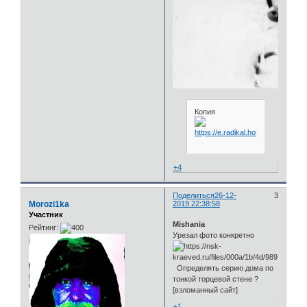
Копия
+4
Поделиться
26-12-
3
Morozi1ka
2019 22:38:58
Участник
Mishania
Рейтинг:
Урезал фото конкретно
Определять серию дома по
тонкой торцевой стене ?
[взломанный сайт]
+1