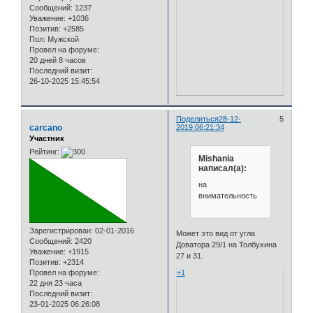
Сообщений:
1237
Уважение:
+1036
Позитив:
+2585
Пол:
Мужской
Провел на форуме:
20 дней 8 часов
Последний визит:
26-10-2025 15:45:54
Поделиться
28-12-
5
carcano
2019 06:21:34
Участник
Рейтинг:
Mishania
написал(а):
на
внимательность
Зарегистрирован
: 02-01-2016
Может это вид от угла
Сообщений:
2420
Доватора 29/1 на Толбухина
Уважение:
+1915
27 и 31.
Позитив:
+2314
Провел на форуме:
+1
22 дня 23 часа
Последний визит:
23-01-2025 06:26:08