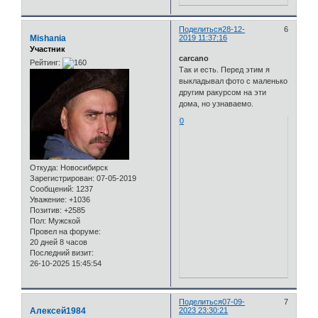
Поделиться
28-12-
6
Mishania
2019 11:37:16
Участник
carcano
Рейтинг:
Так и есть. Перед этим я
выкладывал фото с маленько
другим ракурсом на эти
дома, но узнаваемо.
0
Откуда:
Новосибирск
Зарегистрирован
: 07-05-2019
Сообщений:
1237
Уважение:
+1036
Позитив:
+2585
Пол:
Мужской
Провел на форуме:
20 дней 8 часов
Последний визит:
26-10-2025 15:45:54
Поделиться
07-09-
7
Алексей1984
2023 23:30:21