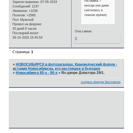
госзайма ?
Зарегистрирован
: 07-05-2019
иногда они даже
Сообщений:
1237
светились в
Уважение:
+1036
темное время)
Позитив:
+2585
Пол:
Мужской
Провел на форуме:
20 дней 8 часов
Она самая.
Последний визит:
26-10-2025 15:45:54
0
Страница:
1
»
НОВОСИБИРСК в фотозагадках. Краеведческий форум -
история Новосибирска, его настоящее и будущее
»
Новосибирск 80-х - 90-х
»
Во дворе Доватора 29/1.
создать форум бесплатно