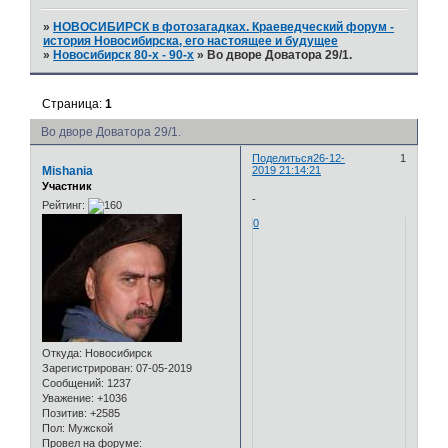
»
НОВОСИБИРСК в фотозагадках. Краеведческий форум -
история Новосибирска, его настоящее и будущее
»
Новосибирск 80-х - 90-х
»
Во дворе Доватора 29/1.
Страница:
1
Во дворе Доватора 29/1.
Поделиться
26-12-
1
Mishania
2019 21:14:21
Участник
-
Рейтинг:
0
Откуда:
Новосибирск
Зарегистрирован
: 07-05-2019
Сообщений:
1237
Уважение:
+1036
Позитив:
+2585
Пол:
Мужской
Провел на форуме: