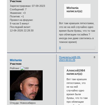
Участник
Зарегистрирован
: 07-09-2023
Mishania
Сообщений:
7
написал(а):
Уважение:
+3
Позитив:
+1
Провел на форуме:
Вот там краешек пятиэтажки,
9 часов 5 минут
Последний визит:
это не на ней случайно одно
12-06-2026 22:28:30
время были буквы, что то там
про облигации госзайма ?
иногда они даже светились в
темное время)
0
Поделиться
08-09-
8
Mishania
2023 00:01:25
Участник
Рейтинг:
Алексей1984
написал(а):
Вот там краешек
пятиэтажки, это
не на ней
случайно одно
время были
буквы, что то там
про облигации
Откуда:
Новосибирск