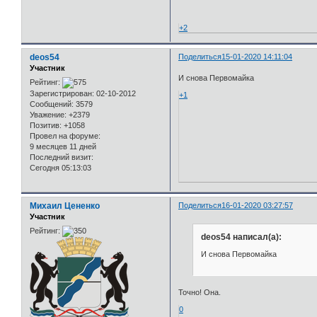
+2
deos54
Поделиться
15-01-2020 14:11:04
Участник
И снова Первомайка
Рейтинг:
Зарегистрирован
: 02-10-2012
+1
Сообщений:
3579
Уважение:
+2379
Позитив:
+1058
Провел на форуме:
9 месяцев 11 дней
Последний визит:
Сегодня 05:13:03
Михаил Цененко
Поделиться
16-01-2020 03:27:57
Участник
Рейтинг:
deos54 написал(а):
И снова Первомайка
Точно! Она.
0