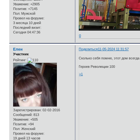
Уважение:
+2905
Позитив:
+7145
Пол:
Мужской
Провел на форуме:
3 месяца 10 дней
Последний визит:
Сегодня 04:47:36
0
Елен
Поделиться
11-05-2024 11:31:57
Участник
Сколько себя помню, этот дом всегда
Рейтинг:
Героев Революции 100
+1
Зарегистрирован
: 02-02-2016
Сообщений:
813
Уважение:
+505
Позитив:
+94
Пол:
Женский
Провел на форуме:
19 дней 13 часов