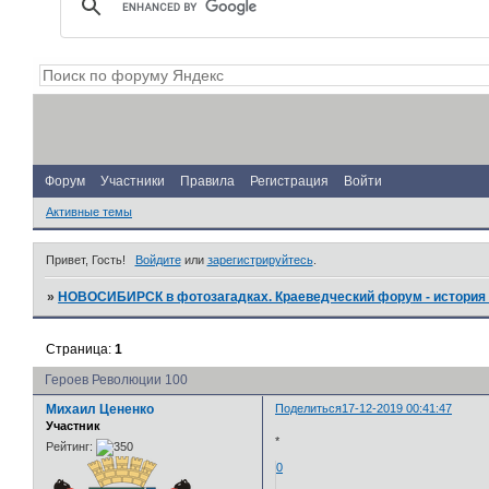
Форум
Участники
Правила
Регистрация
Войти
Активные темы
Привет, Гость!
Войдите
или
зарегистрируйтесь
.
»
НОВОСИБИРСК в фотозагадках. Краеведческий форум - история 
Страница:
1
Героев Революции 100
Михаил Цененко
Поделиться
17-12-2019 00:41:47
Участник
*
Рейтинг:
0