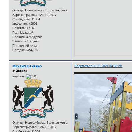
Откуда:
Новосибирск. Золотая Нива
Зарегистрирован
: 24-10-2017
Сообщений:
11384
Уважение:
+2905
Позитив:
+7145
Пол:
Мужской
Провел на форуме:
3 месяца 10 дней
Последний визит:
Сегодня 04:47:36
Михаил Цененко
Поделиться
11-05-2024 04:38:20
Участник
Рейтинг:
Откуда:
Новосибирск. Золотая Нива
Зарегистрирован
: 24-10-2017
Сообщений:
11384