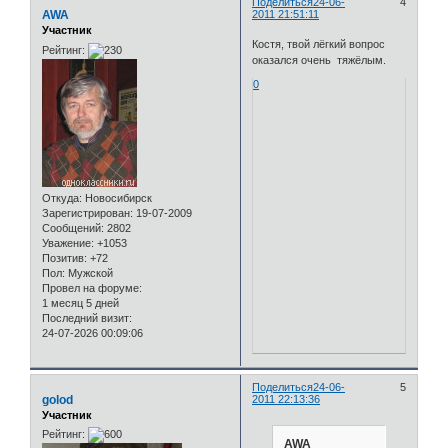
Поделиться
24-06-
4
AWA
2011 21:51:11
Участник
Костя, твой лёгкий вопрос
Рейтинг:
оказался очень тяжёлым.
0
Откуда:
Новосибирск
Зарегистрирован
: 19-07-2009
Сообщений:
2802
Уважение:
+1053
Позитив:
+72
Пол:
Мужской
Провел на форуме:
1 месяц 5 дней
Последний визит:
24-07-2026 00:09:06
Поделиться
24-06-
5
golod
2011 22:13:36
Участник
Рейтинг:
AWA