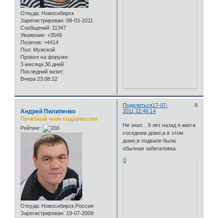
Откуда:
Новосибирск
Зарегистрирован
: 08-03-2011
Сообщений:
11347
Уважение:
+3549
Позитив:
+4414
Пол:
Мужской
Провел на форуме:
3 месяца 30 дней
Последний визит:
Вчера 23:08:22
Поделиться
17-07-
8
Андрей Пилипенко
2011 22:46:14
Почётный член содружества
Не знал... 9 лет назад я жил в
Рейтинг:
соседнем доме,а в этом
доме,в подвале была
обычная забегаловка.
0
Откуда:
Новосибирск,Россия
Зарегистрирован
: 19-07-2009