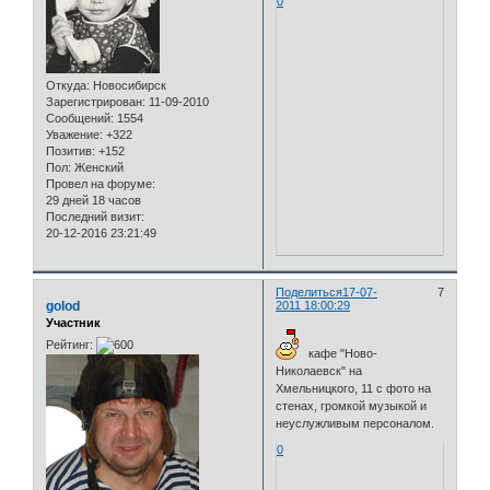
0
Откуда:
Новосибирск
Зарегистрирован
: 11-09-2010
Сообщений:
1554
Уважение:
+322
Позитив:
+152
Пол:
Женский
Провел на форуме:
29 дней 18 часов
Последний визит:
20-12-2016 23:21:49
Поделиться
17-07-
7
golod
2011 18:00:29
Участник
Рейтинг:
кафе "Ново-
Николаевск" на
Хмельницкого, 11 с фото на
стенах, громкой музыкой и
неуслужливым персоналом.
0