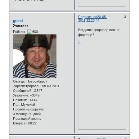
11-04-2018 23:03:48
Поделиться
20-05-
3
golod
2011 22:23:44
Участник
Богдашка форевер или не
Рейтинг:
форевер?
0
Откуда:
Новосибирск
Зарегистрирован
: 08-03-2011
Сообщений:
11347
Уважение:
+3549
Позитив:
+4414
Пол:
Мужской
Провел на форуме:
3 месяца 30 дней
Последний визит:
Вчера 23:08:22