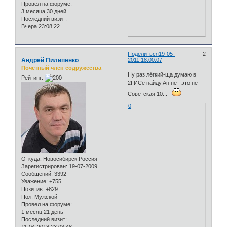
Провел на форуме:
3 месяца 30 дней
Последний визит:
Вчера 23:08:22
Поделиться
19-05-
2
Андрей Пилипенко
2011 18:00:07
Почётный член содружества
Ну раз лёгкий-ща думаю в
Рейтинг:
2ГИСе найду.Ан нет-это не
Советская 10...
0
Откуда:
Новосибирск,Россия
Зарегистрирован
: 19-07-2009
Сообщений:
3392
Уважение:
+755
Позитив:
+829
Пол:
Мужской
Провел на форуме:
1 месяц 21 день
Последний визит: