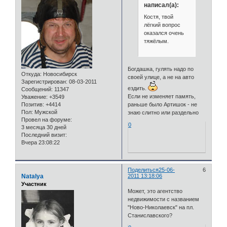
написал(а):
Костя, твой
лёгкий вопрос
оказался очень
тяжёлым.
Богдашка, гулять надо по
Откуда:
Новосибирск
своей улице, а не на авто
Зарегистрирован
: 08-03-2011
ездить.
Сообщений:
11347
Если не изменяет память,
Уважение:
+3549
раньше было Артишок - не
Позитив:
+4414
Пол:
Мужской
знаю слитно или раздельно
Провел на форуме:
0
3 месяца 30 дней
Последний визит:
Вчера 23:08:22
Поделиться
25-06-
6
Natalya
2011 13:18:06
Участник
Может, это агентство
недвижимости с названием
"Ново-Николаевск" на пл.
Станиславского?