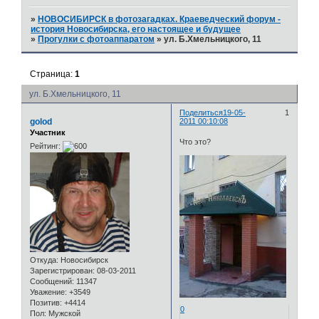
»
НОВОСИБИРСК в фотозагадках. Краеведческий форум -
история Новосибирска, его настоящее и будущее
»
Прогулки с фотоаппаратом
»
ул. Б.Хмельницкого, 11
Страница:
1
ул. Б.Хмельницкого, 11
Поделиться
19-05-
1
golod
2011 00:10:08
Участник
Что это?
Рейтинг:
Откуда:
Новосибирск
Зарегистрирован
: 08-03-2011
Сообщений:
11347
Уважение:
+3549
Позитив:
+4414
0
Пол:
Мужской