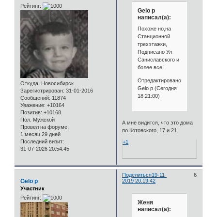
Рейтинг:
Gelo p
написал(а):
Похоже но,на
Станционной
трехэтажки,
Подписано Ул
Саниславского и
более все!
Отредактировано
Откуда:
Новосибирск
Gelo p (Сегодня
Зарегистрирован
: 31-01-2016
18:21:00)
Сообщений:
11874
Уважение:
+10164
Позитив:
+10168
Пол:
Мужской
А мне видится, что это дома
Провел на форуме:
по Котовского, 17 и 21.
1 месяц 29 дней
Последний визит:
+1
31-07-2026 20:54:45
Поделиться
19-11-
6
Gelo p
2019 20:19:42
Участник
Рейтинг:
Женя
написал(а):