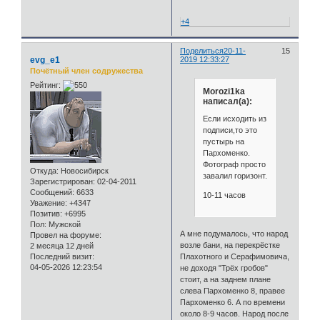
+4
Поделиться
20-11-
15
evg_e1
2019 12:33:27
Почётный член содружества
Рейтинг:
Morozi1ka
написал(а):
Если исходить из
подписи,то это
пустырь на
Пархоменко.
Фотограф просто
Откуда:
Новосибирск
завалил горизонт.
Зарегистрирован
: 02-04-2011
Сообщений:
6633
10-11 часов
Уважение:
+4347
Позитив:
+6995
Пол:
Мужской
А мне подумалось, что народ
Провел на форуме:
возле бани, на перекрёстке
2 месяца 12 дней
Последний визит:
Плахотного и Серафимовича,
04-05-2026 12:23:54
не доходя "Трёх гробов"
стоит, а на заднем плане
слева Пархоменко 8, правее
Пархоменко 6. А по времени
около 8-9 часов. Народ после