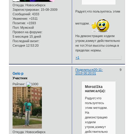
Откуда:
Новосибирск
Зарегистрирован
: 15-08-2009
Радует,что пользуетесь этим
Сообщений:
4333
Уважение:
+1511
Позитив:
+1593
методом.
Пол:
Мужской
Провел на форуме:
На демонстрацию ходили
5 месяцев 15 дней
утром,азимут действительно
Последний визит:
Сегодня 12:53:20
не тот.Угол высоты солнца в
пределах нормы.
+1
Поделиться
20-11-
9
Gelo p
2019 00:20:01
Участник
Рейтинг:
Morozi1ka
написал(а):
Радует,что
пользуетесь
этим методом.
На
демонстрацию
ходили
утром,азимут
действительно
Откуда:
Новосибирск