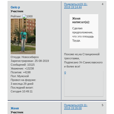
Поделиться
19-11-
4
Gelo p
2019 19:14:44
Участник
Рейтинг:
Женя
написал(а):
Сделаю
предположение,
что это площадь
Труда.
Похоже но,на Станционной
Откуда:
Новосибирск
трехэтажки,
Зарегистрирован
: 25-08-2019
Подписано Ул Саниславского
Сообщений:
10115
и более все!
Уважение:
+13238
Позитив:
+4198
0
Пол:
Мужской
Провел на форуме:
3 месяца 29 дней
Последний визит:
Сегодня 10:49:11
Поделиться
19-11-
5
Женя
2019 19:26:00
Участник