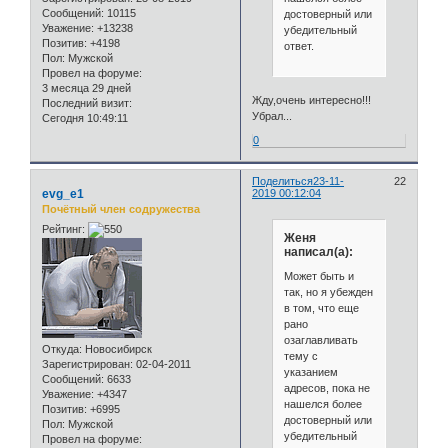
Сообщений:
10115
достоверный или
Уважение:
+13238
убедительный
Позитив:
+4198
ответ.
Пол:
Мужской
Провел на форуме:
3 месяца 29 дней
Жду,очень интересно!!!
Последний визит:
Убрал...
Сегодня 10:49:11
0
Поделиться
23-11-
22
evg_e1
2019 00:12:04
Почётный член содружества
Рейтинг:
Женя
написал(а):
Может быть и
так, но я убежден
в том, что еще
рано
озаглавливать
Откуда:
Новосибирск
тему с
Зарегистрирован
: 02-04-2011
указанием
Сообщений:
6633
адресов, пока не
Уважение:
+4347
нашелся более
Позитив:
+6995
достоверный или
Пол:
Мужской
убедительный
Провел на форуме: