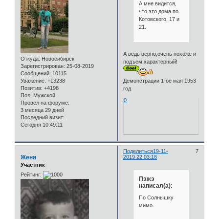
А мне видится,
что это дома по
Котовского, 17 и
21.
А ведь верно,очень похоже и
Откуда:
Новосибирск
подъем характерный!
Зарегистрирован
: 25-08-2019
Сообщений:
10115
Демонстрации 1-ое мая 1953
Уважение:
+13238
Позитив:
+4198
год
Пол:
Мужской
0
Провел на форуме:
3 месяца 29 дней
Последний визит:
Сегодня 10:49:11
Поделиться
19-11-
7
Женя
2019 22:03:18
Участник
Рейтинг:
Пэжэ
написал(а):
По Солнышку
мимо.