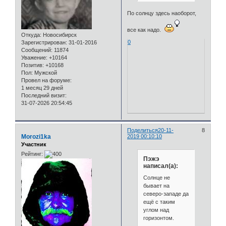
По солнцу здесь наоборот,
все как надо.
Откуда:
Новосибирск
0
Зарегистрирован
: 31-01-2016
Сообщений:
11874
Уважение:
+10164
Позитив:
+10168
Пол:
Мужской
Провел на форуме:
1 месяц 29 дней
Последний визит:
31-07-2026 20:54:45
Поделиться
20-11-
8
Morozi1ka
2019 00:10:10
Участник
Рейтинг:
Пэжэ
написал(а):
Солнце не
бывает на
северо-западе да
ещё с таким
углом над
горизонтом.