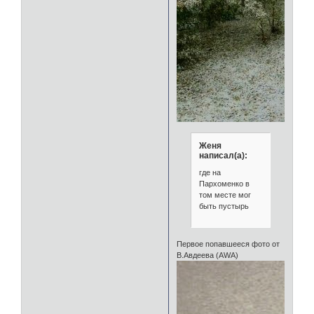
Женя
написал(а):
где на
Пархоменко в
том месте мог
быть пустырь
Первое попавшееся фото от
В.Авдеева (AWA)