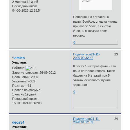
ответ.
2 месяца 12 дней
Последний визит:
04-05-2026 12:23:54
Совершенно согласен с
вами! Вообще, спешка нужна
при ловле блох, я считаю.
Я лишь высказал свою
версию.
0
Поделиться
21-11-
23
Semich
2020 00:32:42
Участник
К посту 16 второе фото - это
Рейтинг:
явно не Новосибирск- таких
Зарегистрирован
: 26-09-2012
башен на 8 этажей при 5
Сообщений:
2006
этажах основного здания
Уважение:
+362
здесь нет
Позитив:
+31
Провел на форуме:
0
1 месяц 19 дней
Последний визит:
15-01-2024 01:48:08
Поделиться
21-11-
24
deos54
2020 01:12:32
Участник