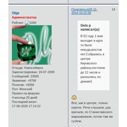
Поделиться
20-11-
14
Olga
2019 10:22:59
Администратор
Рейтинг:
Gelo p
написал(а):
В 52 году 1 мая
выходит и идти
то было
некуда,мостов
нет.Собрались в
центре
Кировского
района,постояли
Откуда:
Новосибирск
Зарегистрирован
: 19-07-2009
до 12 часов и
Сообщений:
23565
разошлись по
Уважение:
+9768
домам!)
Позитив:
+9358
Пол:
Женский
Провел на форуме:
4 месяца 29 дней
Последний визит:
Всё, как в центре, только
17-06-2026 17:14:22
короче. Речи слушали, ура
кричали, по Станиславского
маршировали, потом там же
гуляли.