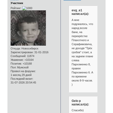
Участник
Рейтинг:
evg_e1
написал(а):
А мне
подумалось, что
народ возле
бани, на
перекрёстке
Плахотного и
Серафимовича,
не доходя "Трёх
Откуда:
Новосибирск
гробов" стоит, а
Зарегистрирован
: 31-01-2016
Сообщений:
11874
на заднем плане
Уважение:
+10164
слева
Позитив:
+10168
Пархоменко 8,
Пол:
Мужской
правее
Провел на форуме:
Пархоменко 6. А
1 месяц 29 дней
по времени
Последний визит:
около 8-9 часов.
31-07-2026 20:54:45
)
Gelo p
написал(а):
Спасибо)