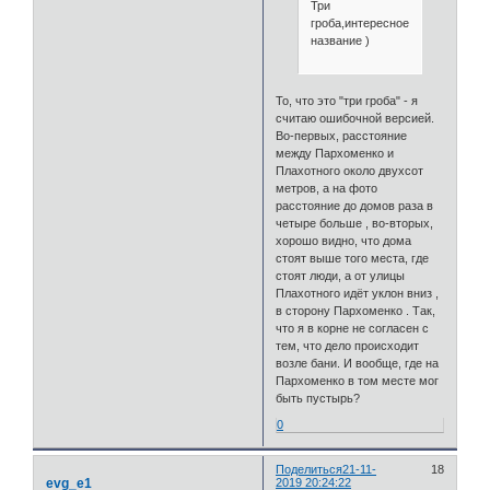
Три
гроба,интересное
название )
То, что это "три гроба" - я
считаю ошибочной версией.
Во-первых, расстояние
между Пархоменко и
Плахотного около двухсот
метров, а на фото
расстояние до домов раза в
четыре больше , во-вторых,
хорошо видно, что дома
стоят выше того места, где
стоят люди, а от улицы
Плахотного идёт уклон вниз ,
в сторону Пархоменко . Так,
что я в корне не согласен с
тем, что дело происходит
возле бани. И вообще, где на
Пархоменко в том месте мог
быть пустырь?
0
Поделиться
21-11-
18
evg_e1
2019 20:24:22