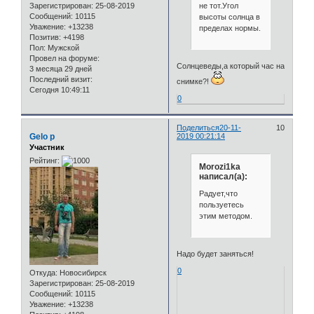
не тот.Угол
Зарегистрирован
: 25-08-2019
Сообщений:
10115
высоты солнца в
Уважение:
+13238
пределах нормы.
Позитив:
+4198
Пол:
Мужской
Провел на форуме:
Солнцеведы,а который час на
3 месяца 29 дней
Последний визит:
снимке?!
Сегодня 10:49:11
0
Поделиться
20-11-
10
Gelo p
2019 00:21:14
Участник
Рейтинг:
Morozi1ka
написал(а):
Радует,что
пользуетесь
этим методом.
Надо будет заняться!
0
Откуда:
Новосибирск
Зарегистрирован
: 25-08-2019
Сообщений:
10115
Уважение:
+13238