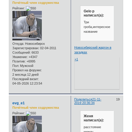
Почётный член содружества
Рейтинг:
Gelo p
написал(а):
Три
гроба,интересное
название
Откуда:
Новосибирск
Новосибирский жаргон в
Зарегистрирован
: 02-04-2011
загадках
Сообщений:
6633
Уважение:
+4347
+1
Позитив:
+6995
Пол:
Мужской
Провел на форуме:
2 месяца 12 дней
Последний визит:
04-05-2026 12:23:54
Поделиться
21-11-
19
evg_e1
2019 20:36:34
Почётный член содружества
Рейтинг:
Женя
написал(а):
расстояние
между