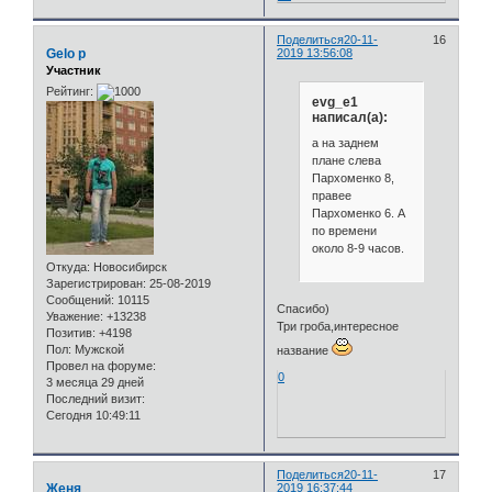
Поделиться
20-11-
16
Gelo p
2019 13:56:08
Участник
Рейтинг:
evg_e1
написал(а):
а на заднем
плане слева
Пархоменко 8,
правее
Пархоменко 6. А
по времени
около 8-9 часов.
Откуда:
Новосибирск
Зарегистрирован
: 25-08-2019
Сообщений:
10115
Спасибо)
Уважение:
+13238
Три гроба,интересное
Позитив:
+4198
Пол:
Мужской
название
Провел на форуме:
0
3 месяца 29 дней
Последний визит:
Сегодня 10:49:11
Поделиться
20-11-
17
Женя
2019 16:37:44