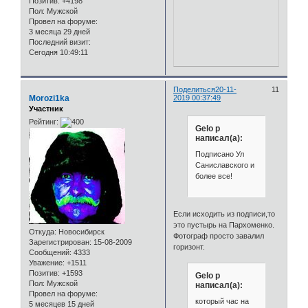
Позитив:
+4198
Пол:
Мужской
Провел на форуме:
3 месяца 29 дней
Последний визит:
Сегодня 10:49:11
Поделиться
20-11-
11
Morozi1ka
2019 00:37:49
Участник
Рейтинг:
Gelo p
написал(а):
Подписано Ул
Саниславского и
более все!
Если исходить из подписи,то
это пустырь на Пархоменко.
Откуда:
Новосибирск
Фотограф просто завалил
Зарегистрирован
: 15-08-2009
горизонт.
Сообщений:
4333
Уважение:
+1511
Позитив:
+1593
Gelo p
Пол:
Мужской
написал(а):
Провел на форуме:
который час на
5 месяцев 15 дней