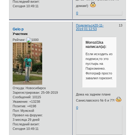
Последний визит:
домам!)
Сегодня 10:49:11
0
Поделиться
20-11-
13
Gelo p
2019 01:12:53
Участник
Рейтинг:
Morozi1ka
написал(а):
Если исходить из
подписи,то это
пустырь на
Пархоменко.
Фотограф просто
завалил горизонт.
Откуда:
Новосибирск
Зарегистрирован
: 25-08-2019
Дома на заднем плане
Сообщений:
10115
Саниславского № 6 и 7?!
Уважение:
+13238
Позитив:
+4198
0
Пол:
Мужской
Провел на форуме:
3 месяца 29 дней
Последний визит:
Сегодня 10:49:11