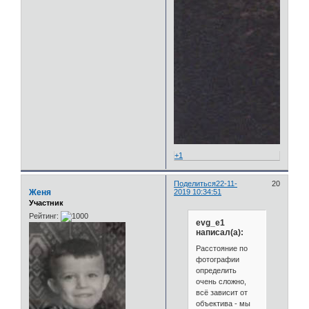
+1
Поделиться
22-11-
20
Женя
2019 10:34:51
Участник
Рейтинг:
evg_e1
написал(а):
Расстояние по
фотографии
определить
очень сложно,
всё зависит от
объектива - мы