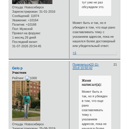
тут уже не раз
обсуждали это.
Откуда:
Новосибирск
Зарегистрирован
: 31-01-2016
Сообщений:
11874
Уважение:
+10164
Может быть и так, но я
Позитив:
+10168
убежден в том, что еще рано
Пол:
Мужской
озаглавливать тему с
Провел на форуме:
указанием адресов, пока не
1 месяц 29 дней
нашелся более достоверный
Последний визит:
или убедительный ответ.
31-07-2026 20:54:45
+1
Поделиться
22-11-
21
Gelo p
2019 10:50:42
Участник
Рейтинг:
Женя
написал(а):
Может быть и
так, но я убежден
в том, что еще
рано
озаглавливать
тему с
указанием
адресов, пока не
Откуда:
Новосибирск
нашелся более
Зарегистрирован
: 25-08-2019