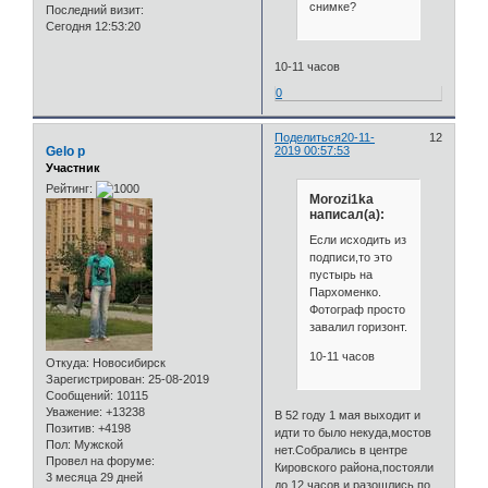
снимке?
Последний визит:
Сегодня 12:53:20
10-11 часов
0
Поделиться
20-11-
12
Gelo p
2019 00:57:53
Участник
Рейтинг:
Morozi1ka
написал(а):
Если исходить из
подписи,то это
пустырь на
Пархоменко.
Фотограф просто
завалил горизонт.
10-11 часов
Откуда:
Новосибирск
Зарегистрирован
: 25-08-2019
Сообщений:
10115
Уважение:
+13238
В 52 году 1 мая выходит и
Позитив:
+4198
идти то было некуда,мостов
Пол:
Мужской
нет.Собрались в центре
Провел на форуме:
Кировского района,постояли
3 месяца 29 дней
до 12 часов и разошлись по