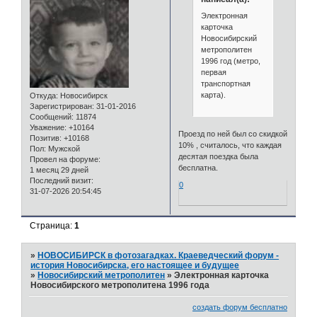
Электронная
карточка
Новосибирский
метрополитен
1996 год (метро,
первая
транспортная
карта).
Откуда:
Новосибирск
Зарегистрирован
: 31-01-2016
Сообщений:
11874
Уважение:
+10164
Проезд по ней был со скидкой
Позитив:
+10168
10% , считалось, что каждая
Пол:
Мужской
десятая поездка была
Провел на форуме:
бесплатна.
1 месяц 29 дней
Последний визит:
0
31-07-2026 20:54:45
Страница:
1
»
НОВОСИБИРСК в фотозагадках. Краеведческий форум -
история Новосибирска, его настоящее и будущее
»
Новосибирский метрополитен
»
Электронная карточка
Новосибирского метрополитена 1996 года
создать форум бесплатно