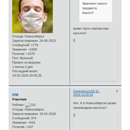
Фрагмент некого
предмета.
Какого?
может быть компактная
кассета?
Откуда:
Новосибирск
0
Зарегистрирован
: 24-06-2013
Сообщений:
1779
Уважение:
+1558
Позитив:
+1570
Пол:
Мужской
Провел на форуме:
1 месяц 2 дня
Последний визит:
19-02-2024 20:45:25
Поделиться
18-11-
4
IVM
2019 13:20:32
Участник
Нет. А в Новосибирске разве
Рейтинг:
производили кассеты?
Откуда:
Новосибирск
Зарегистрирован
: 16-01-2018
0
Сообщений:
974
Уважение:
+616
Позитив:
+167