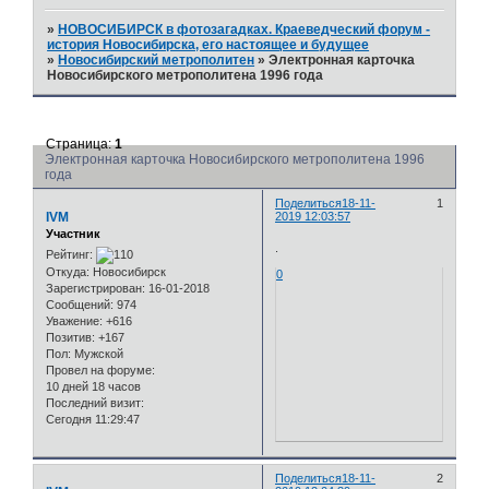
»
НОВОСИБИРСК в фотозагадках. Краеведческий форум -
история Новосибирска, его настоящее и будущее
»
Новосибирский метрополитен
»
Электронная карточка
Новосибирского метрополитена 1996 года
Страница:
1
Электронная карточка Новосибирского метрополитена 1996
года
Поделиться
18-11-
1
IVM
2019 12:03:57
Участник
.
Рейтинг:
Откуда:
Новосибирск
0
Зарегистрирован
: 16-01-2018
Сообщений:
974
Уважение:
+616
Позитив:
+167
Пол:
Мужской
Провел на форуме:
10 дней 18 часов
Последний визит:
Сегодня 11:29:47
Поделиться
18-11-
2