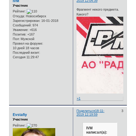
IVM
2019 12:04:39
Участник
Фрагмент некого предмета.
Рейтинг:
Какого?
Откуда:
Новосибирск
Зарегистрирован
: 16-01-2018
Сообщений:
974
Уважение:
+616
Позитив:
+167
Пол:
Мужской
Провел на форуме:
10 дней 18 часов
Последний визит:
Сегодня 11:29:47
+1
Поделиться
18-11-
3
Evstafiy
2019 12:19:59
Участник
Рейтинг:
IVM
написал(а):