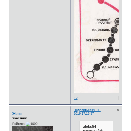
+2
Поделиться
19-11-
8
Женя
2019 17:16:37
Участник
Рейтинг:
aleks54
написал(а):