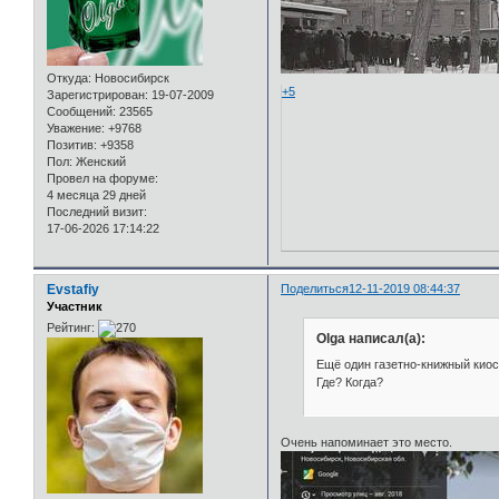
Откуда:
Новосибирск
+5
Зарегистрирован
: 19-07-2009
Сообщений:
23565
Уважение:
+9768
Позитив:
+9358
Пол:
Женский
Провел на форуме:
4 месяца 29 дней
Последний визит:
17-06-2026 17:14:22
Evstafiy
Поделиться
12-11-2019 08:44:37
Участник
Рейтинг:
Olga написал(а):
Ещё один газетно-книжный киос
Где? Когда?
Очень напоминает это место.