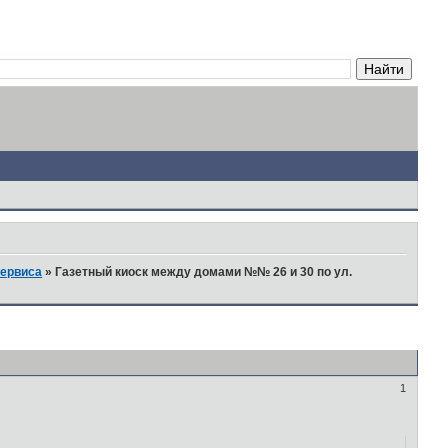
сервиса
»
Газетный киоск между домами №№ 26 и 30 по ул.
1