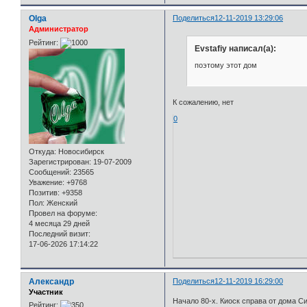
Olga
Поделиться
12-11-2019 13:29:06
Администратор
Рейтинг:
Evstafiy написал(а):
поэтому этот дом
К сожалению, нет
0
Откуда:
Новосибирск
Зарегистрирован
: 19-07-2009
Сообщений:
23565
Уважение:
+9768
Позитив:
+9358
Пол:
Женский
Провел на форуме:
4 месяца 29 дней
Последний визит:
17-06-2026 17:14:22
Александр
Поделиться
12-11-2019 16:29:00
Участник
Начало 80-х. Киоск справа от дома С
Рейтинг: