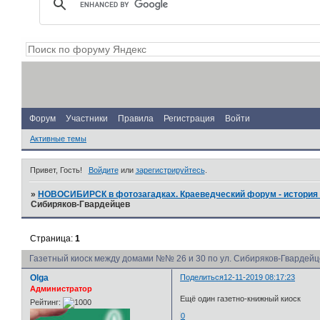
Форум
Участники
Правила
Регистрация
Войти
Активные темы
Привет, Гость!
Войдите
или
зарегистрируйтесь
.
»
НОВОСИБИРСК в фотозагадках. Краеведческий форум - история 
Сибиряков-Гвардейцев
Страница:
1
Газетный киоск между домами №№ 26 и 30 по ул. Сибиряков-Гвардейц
Olga
Поделиться
12-11-2019 08:17:23
Администратор
Ещё один газетно-книжный киоск
Рейтинг:
0