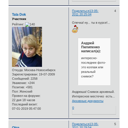
Поделиться
13-05-
4
Tala Dok
2011 20:25:04
Участник
Олечка! ну... ты в курсе!...
Рейтинг:
Андрей
Пилипенко
написал(а):
интересно-
последнее фото-
это коллаж или
Откуда:
Москва-Новосибирск
реальный
Зарегистрирован
: 19-07-2009
снимок?
Сообщений:
2258
Уважение:
+244
Позитив:
+581
Пол:
Женский
Андрюша! Снимок архивный.
Провел на форуме:
Интересное местечко есть...
22 дня 18 часов
Архивные документы
Последний визит:
0
07-01-2019 05:47:00
Поделиться
13-05-
5
Olga
2011 20:29:54