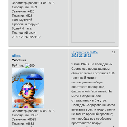
Зарегистрирован
: 04-04-2015
Сообщений:
1169
Уважение:
+426
Позитив:
+528
Пол:
Мужской
Провел на форуме:
8 дней 4 часа
Последний визит:
29-07-2026 09:21:12
Поделиться
09-05-
11
alippa
2026 21:15:22
Участник
9 мая 1945 г. на площади им.
Рейтинг:
Свердлова перед зданием
облисполкома состоялся 150-
тысячный митинг,
посвященный победе
советского народа над
фашистской Германией. На
митинг люди начали
отправляться в 8 ч утра.
Площадь Свердлова не могла
вместить всех, и люди заняли
Зарегистрирован
: 05-08-2016
не только Красный проспект,
Сообщений:
13361
но и вообще все свободное
Уважение:
+8095
пространство вокруг
Позитив:
+6632