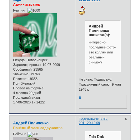
Администратор
Рейтинг:
Андрей
Пилипенко
написал(а):
интересно-
последнее фото-
это коллаж или
реальный
Откуда:
Новосибирск
снимок?
Зарегистрирован
: 19-07-2009
Сообщений:
23565
Уважение:
+9768
Позитив:
+9358
Не знаю. Подписано:
Пол:
Женский
Праздничный салют 9 мая
Провел на форуме:
1945 г.
4 месяца 29 дней
0
Последний визит:
17-06-2026 17:14:22
Поделиться
13-05-
6
Андрей Пилипенко
2011 20:42:09
Почётный член содружества
Рейтинг:
Tala Dok