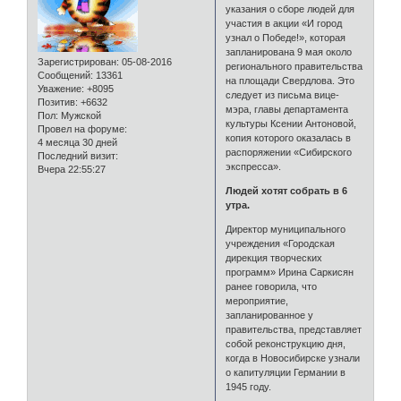
указания о сборе людей для
участия в акции «И город
узнал о Победе!», которая
запланирована 9 мая около
Зарегистрирован
: 05-08-2016
регионального правительства
Сообщений:
13361
на площади Свердлова. Это
Уважение:
+8095
следует из письма вице-
Позитив:
+6632
мэра, главы департамента
Пол:
Мужской
культуры Ксении Антоновой,
Провел на форуме:
копия которого оказалась в
4 месяца 30 дней
распоряжении «Сибирского
Последний визит:
экспресса».
Вчера 22:55:27
Людей хотят собрать в 6
утра.
Директор муниципального
учреждения «Городская
дирекция творческих
программ» Ирина Саркисян
ранее говорила, что
мероприятие,
запланированное у
правительства, представляет
собой реконструкцию дня,
когда в Новосибирске узнали
о капитуляции Германии в
1945 году.