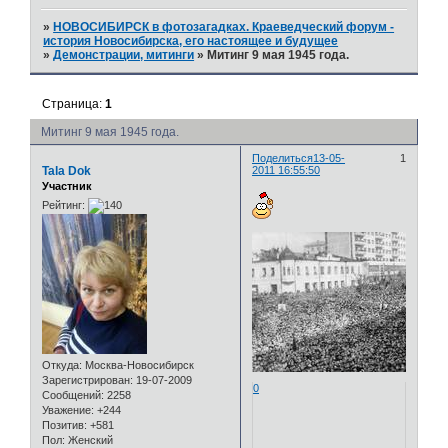
»
НОВОСИБИРСК в фотозагадках. Краеведческий форум -
история Новосибирска, его настоящее и будущее
»
Демонстрации, митинги
»
Митинг 9 мая 1945 года.
Страница:
1
Митинг 9 мая 1945 года.
Поделиться
13-05-
1
Tala Dok
2011 16:55:50
Участник
Рейтинг:
Откуда:
Москва-Новосибирск
Зарегистрирован
: 19-07-2009
0
Сообщений:
2258
Уважение:
+244
Позитив:
+581
Пол:
Женский