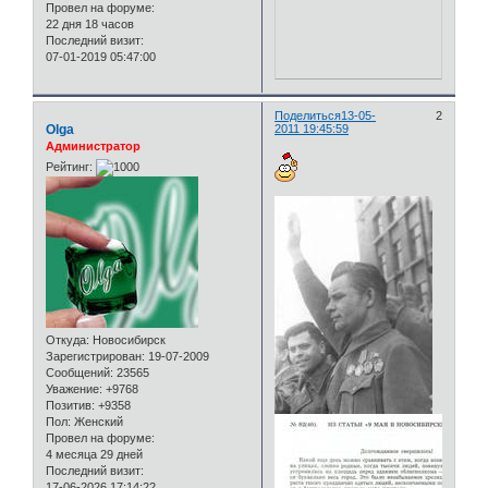
Провел на форуме:
22 дня 18 часов
Последний визит:
07-01-2019 05:47:00
Поделиться
13-05-
2
Olga
2011 19:45:59
Администратор
Рейтинг:
Откуда:
Новосибирск
Зарегистрирован
: 19-07-2009
Сообщений:
23565
Уважение:
+9768
Позитив:
+9358
Пол:
Женский
Провел на форуме:
4 месяца 29 дней
Последний визит:
17-06-2026 17:14:22