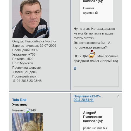
написал(а):
Снимок
архивный
Ну не знаю,Наташа,а разве
не мог бы попасть в архив
фотомонтаж?
Откуда:
Новосибирск,Россия
Эх,фотоэксперта бы... А
Зарегистрирован
: 19-07-2009
потом-какая разница?
Сообщений:
3392
Уважение:
+755
ПОБЕДА!
Мои любимые
Позитив:
+829
праздники-9МАЯ и Новый год.
Пол:
Мужской
Провел на форуме:
0
1 месяц 21 день
Последний визит:
11-04-2018 23:03:48
Поделиться
13-05-
7
Tala Dok
2011 20:51:44
Участник
Рейтинг:
Андрей
Пилипенко
написал(а):
разве не мог бы