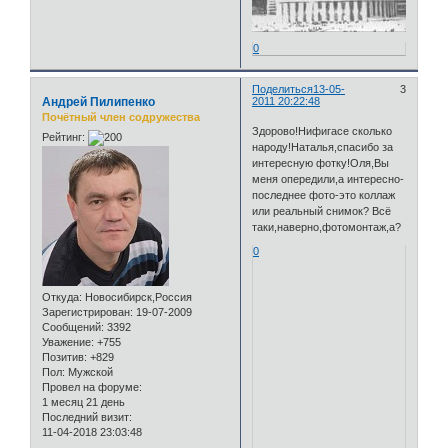
0
Поделиться
13-05-
3
Андрей Пилипенко
2011 20:22:48
Почётный член содружества
Здорово!Нифигасе сколько
Рейтинг:
народу!Наталья,спасибо за
интересную фотку!Оля,Вы
меня опередили,а интересно-
последнее фото-это коллаж
или реальный снимок? Всё
таки,наверно,фотомонтаж,а?
0
Откуда:
Новосибирск,Россия
Зарегистрирован
: 19-07-2009
Сообщений:
3392
Уважение:
+755
Позитив:
+829
Пол:
Мужской
Провел на форуме:
1 месяц 21 день
Последний визит:
11-04-2018 23:03:48