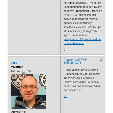
«Я очень надеюсь, что много
новосибирцев приедет. Будет
работать транспорт и метро с
5:00. В 6:30 мы закончим
акцию и пригласим горожан
пройти к концертному
комплексу имени Владимира
Маяковского, где будет их
ждать каша и чай», —
цитировала Саркисян «МК в
Новосибирске».
0
Поделиться
07-05-
10
avro
2025 23:30:45
Участник
Я ездил один раз к 6 утра к
Рейтинг:
Сибревкому 9 мая. Наверно
10 лет назад. Не жалею.
Обратно уезжали на левый
берег, как раз техника стала
подтягиваться.
+1
Откуда:
Нск