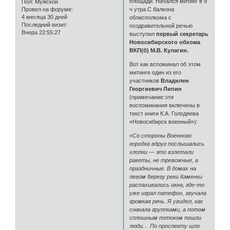
площади. Начался митинг в 9
Пол:
Мужской
ч утра.С балкона
Провел на форуме:
4 месяца 30 дней
облисполкома с
Последний визит:
поздравительной речью
Вчера 22:55:27
выступил
первый секретарь
Новосибирского обкома
ВКП(б) М.В. Кулагин.
Вот как вспоминал об этом
митинге один из его
участников
Владилен
Георгиевич Липин
(примечание:эти
воспоминания включены в
текст книги К.А. Голодяева
«Новосибирск военный»):
«Со стороны Военного
городка вдруг послышались
хлопки — это взлетали
ракеты, не тревожные, а
праздничные. В домах на
левом берегу реки Каменки
распахивались окна, где-то
уже играл патефон, звучала
громкая речь. Я увидел, как
сначала группками, а потом
сплошным потоком пошли
люди… По проспекту шло