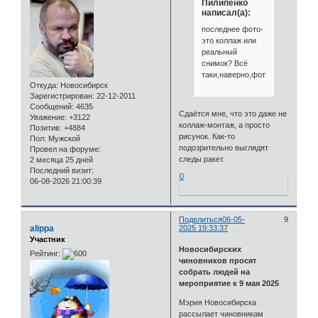
Пилипенко
написал(а):
последнее фото-
это коллаж или
реальный
снимок? Всё
таки,наверно,фотомонтаж,а?
Откуда:
Новосибирск
Зарегистрирован
: 22-12-2011
Сообщений:
4635
Сдаётся мне, что это даже не
Уважение:
+3122
коллаж-монтаж, а просто
Позитив:
+4884
рисунок. Как-то
Пол:
Мужской
подозрительно выглядят
Провел на форуме:
следы ракет.
2 месяца 25 дней
Последний визит:
0
06-08-2026 21:00:39
Поделиться
06-05-
9
alippa
2025 19:33:37
Участник
Новосибирских
Рейтинг:
чиновников просят
собрать людей на
мероприятие к 9 мая 2025
Мэрия Новосибирска
рассылает чиновникам