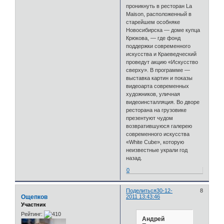
проникнуть в ресторан La
Maison, расположенный в
старейшем особняке
Новосибирска — доме купца
Крюкова, — где фонд
поддержки современного
искусства и Краеведческий
проведут акцию «Искусство
сверху». В программе —
выставка картин и показы
видеоарта современных
художников, уличная
видеоинсталляция. Во дворе
ресторана на грузовике
презентуют чудом
возвратившуюся галерею
современного искусства
«White Cube», которую
неизвестные украли год
назад.
0
Поделиться
30-12-
8
Ощепков
2011 13:43:46
Участник
Рейтинг:
Андрей