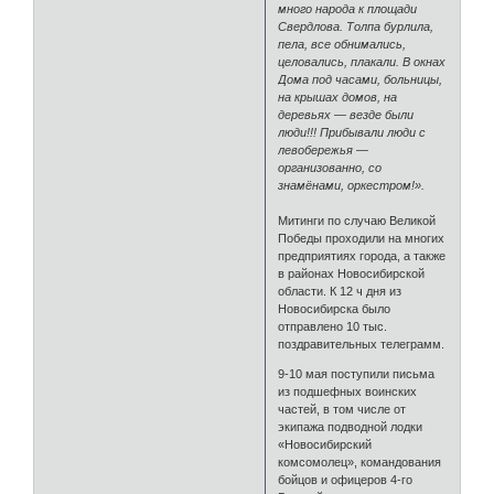
много народа к площади
Свердлова. Толпа бурлила,
пела, все обнимались,
целовались, плакали. В окнах
Дома под часами, больницы,
на крышах домов, на
деревьях — везде были
люди!!! Прибывали люди с
левобережья —
организованно, со
знамёнами, оркестром!».
Митинги по случаю Великой
Победы проходили на многих
предприятиях города, а также
в районах Новосибирской
области. К 12 ч дня из
Новосибирска было
отправлено 10 тыс.
поздравительных телеграмм.
9-10 мая поступили письма
из подшефных воинских
частей, в том числе от
экипажа подводной лодки
«Новосибирский
комсомолец», командования
бойцов и офицеров 4-го