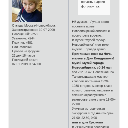
попасть в архив
фотомонтаж
НЕ думаю... Лучше всего
Откуда:
Москва-Новосибирск
посетить архив
Зарегистрирован
: 19-07-2009
Новосибирской области и
Сообщений:
2258
посмотреть воочию...
Уважение:
+244
В музее "Музей города
Позитив:
+581
Новосибирска" я ее тоже
Пол:
Женский
видела... правда давно...
Провел на форуме:
Приглашаю всех на Ночь
22 дня 18 часов
музеев в Дом Кондратюка!
Последний визит:
Музей Музей города
07-01-2019 05:47:00
Новосибирска, сб 14 мая
тел 222 67 42, Советская, 24
Танцплощадка с мастер-
классом по танцам 1920-
1930-х годов, мастер-класс
по изготовлению открыток в
технике скрапбукинга в
раннесоветском стиле 19.00–
22.00
Уличная историческая
экскурсия «Сад Альгамбра»:
21.00, 22.30, 0.00
или в дом Крюкова
В 21:00 можно бесплатно