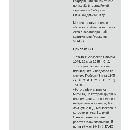
Гвардейского минометного
полка, 22-й гвардейской
стрелковой Сибирско-
Рижской дивизии и др.
Многие газеты города и
области опубликовали текст
Акта о безоговорочной
капитуляции Германии.
©ГАНО
Приложения:
-Газета «Советская Сибирь».
1945. 10 мая 1945 г. С. 2.
-Праздничный митинг на
площади им. Свердлова по
случаю Победы (9 мая 1945
г.) ГАНО. Ф. Р-2190. Оп. 1. Д.
13125.
-Фотография с того же
митинга, на которой крупным
планом запечатлено здание
на Красном проспекте, 9 –
дом купца Ф.Д. Маштакова, в
котором в годы Великой
Отечественной войны
работал мобилизационный
пункт (9 мая 1945 г.). ГАНО.