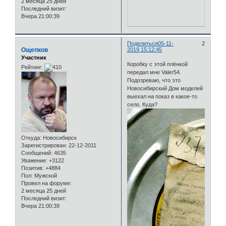
2 месяца 25 дней
Последний визит:
Вчера 21:00:39
Поделиться
05-11-
2
Ощепков
2019 15:12:45
Участник
Коробку с этой плёнкой
Рейтинг:
передал мне Valer54.
Подозреваю, что это
Новосибирский Дом моделей
выехал на показ в какое-то
село. Куда?
Откуда:
Новосибирск
Зарегистрирован
: 22-12-2011
Сообщений:
4635
Уважение:
+3122
Позитив:
+4884
Пол:
Мужской
Провел на форуме:
2 месяца 25 дней
Последний визит:
Вчера 21:00:39