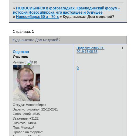
»
НОВОСИБИРСК в фотозагадках. Краеведческий форум -
история Новосибирска, его настоящее и будущее
»
Новосибирск 60-х - 70-х
»
Куда выехал Дом моделей?
Страница:
1
Куда выехал Дом моделей?
Поделиться
05-11-
1
Ощепков
2019 15:08:33
Участник
.
Рейтинг:
0
Откуда:
Новосибирск
Зарегистрирован
: 22-12-2011
Сообщений:
4635
Уважение:
+3122
Позитив:
+4884
Пол:
Мужской
Провел на форуме: